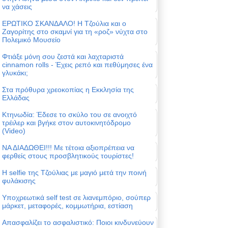
να χάσεις
ΕΡΩΤΙΚΟ ΣΚΑΝΔΑΛΟ! Η Τζούλια και ο
Ζαγορίτης στο σκαμνί για τη «ροζ» νύχτα στο
Πολεμικό Μουσείο
Φτιάξε μόνη σου ζεστά και λαχταριστά
cinnamon rolls - Έχεις ρεπό και πεθύμησες ένα
γλυκάκι;
Στα πρόθυρα χρεοκοπίας η Εκκλησία της
Ελλάδας
Κτηνωδία: Έδεσε το σκύλο του σε ανοιχτό
τρέιλερ και βγήκε στον αυτοκινητόδρομο
(Video)
ΝΑ ΔΙΑΔΩΘΕΙ!!! Με τέτοια αξιοπρέπεια να
φερθείς στους προσβλητικούς τουρίστες!
Η selfie της Τζούλιας με μαγιό μετά την ποινή
φυλάκισης
Υποχρεωτικά self test σε λιανεμπόριο, σούπερ
μάρκετ, μεταφορές, κομμωτήρια, εστίαση
Απασφαλίζει το ασφαλιστικό: Ποιοι κινδυνεύουν