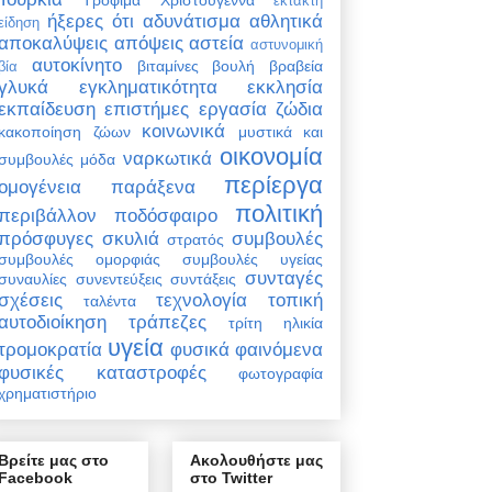
έκτακτη
ήξερες ότι
αδυνάτισμα
αθλητικά
είδηση
αποκαλύψεις
απόψεις
αστεία
αστυνομική
αυτοκίνητο
βιταμίνες
βουλή
βραβεία
βία
γλυκά
εγκληματικότητα
εκκλησία
εκπαίδευση
επιστήμες
εργασία
ζώδια
κοινωνικά
κακοποίηση ζώων
μυστικά και
οικονομία
ναρκωτικά
συμβουλές
μόδα
περίεργα
ομογένεια
παράξενα
πολιτική
περιβάλλον
ποδόσφαιρο
πρόσφυγες
σκυλιά
συμβουλές
στρατός
συμβουλές ομορφιάς
συμβουλές υγείας
συνταγές
συναυλίες
συνεντεύξεις
συντάξεις
σχέσεις
τεχνολογία
τοπική
ταλέντα
αυτοδιοίκηση
τράπεζες
τρίτη ηλικία
υγεία
τρομοκρατία
φυσικά φαινόμενα
φυσικές καταστροφές
φωτογραφία
χρηματιστήριο
Βρείτε μας στο
Ακολουθήστε μας
Facebook
στο Twitter