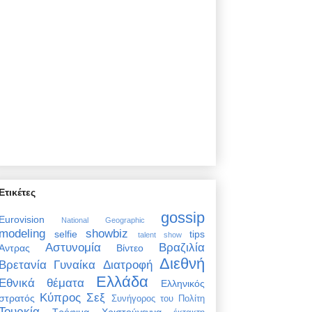
Ετικέτες
gossip
Eurovision
National Geographic
modeling
showbiz
selfie
tips
talent show
Αστυνομία
Βραζιλία
Άντρας
Βίντεο
Διεθνή
Βρετανία
Γυναίκα
Διατροφή
Ελλάδα
Εθνικά θέματα
Ελληνικός
Κύπρος
Σεξ
στρατός
Συνήγορος του Πολίτη
Τουρκία
Τρόφιμα
Χριστούγεννα