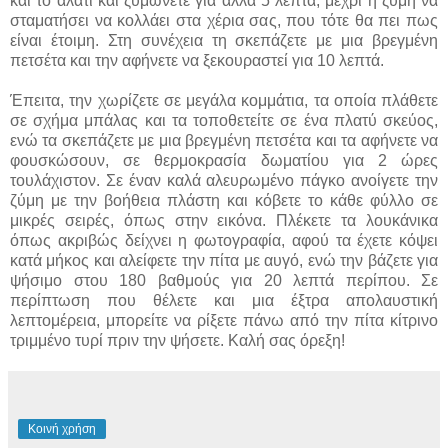
και το αλάτι και ζυμώνετε για άλλα 5 λεπτά, μέχρι η ζύμη να
σταματήσει να κολλάει στα χέρια σας, που τότε θα πει πως
είναι έτοιμη. Στη συνέχεια τη σκεπάζετε με μια βρεγμένη
πετσέτα και την αφήνετε να ξεκουραστεί για 10 λεπτά.
Έπειτα, την χωρίζετε σε μεγάλα κομμάτια, τα οποία πλάθετε
σε σχήμα μπάλας και τα τοποθετείτε σε ένα πλατύ σκεύος,
ενώ τα σκεπάζετε με μια βρεγμένη πετσέτα και τα αφήνετε να
φουσκώσουν, σε θερμοκρασία δωματίου για 2 ώρες
τουλάχιστον. Σε έναν καλά αλευρωμένο πάγκο ανοίγετε την
ζύμη με την βοήθεια πλάστη και κόβετε το κάθε φύλλο σε
μικρές σειρές, όπως στην εικόνα. Πλέκετε τα λουκάνικα
όπως ακριβώς δείχνει η φωτογραφία, αφού τα έχετε κόψει
κατά μήκος και αλείφετε την πίτα με αυγό, ενώ την βάζετε για
ψήσιμο στου 180 βαθμούς για 20 λεπτά περίπου. Σε
περίπτωση που θέλετε και μια έξτρα απολαυστική
λεπτομέρεια, μπορείτε να ρίξετε πάνω από την πίτα κίτρινο
τριμμένο τυρί πριν την ψήσετε. Καλή σας όρεξη!
Κοινή χρήση