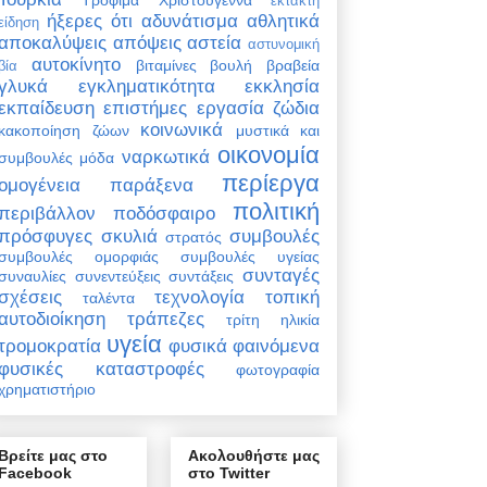
έκτακτη
ήξερες ότι
αδυνάτισμα
αθλητικά
είδηση
αποκαλύψεις
απόψεις
αστεία
αστυνομική
αυτοκίνητο
βιταμίνες
βουλή
βραβεία
βία
γλυκά
εγκληματικότητα
εκκλησία
εκπαίδευση
επιστήμες
εργασία
ζώδια
κοινωνικά
κακοποίηση ζώων
μυστικά και
οικονομία
ναρκωτικά
συμβουλές
μόδα
περίεργα
ομογένεια
παράξενα
πολιτική
περιβάλλον
ποδόσφαιρο
πρόσφυγες
σκυλιά
συμβουλές
στρατός
συμβουλές ομορφιάς
συμβουλές υγείας
συνταγές
συναυλίες
συνεντεύξεις
συντάξεις
σχέσεις
τεχνολογία
τοπική
ταλέντα
αυτοδιοίκηση
τράπεζες
τρίτη ηλικία
υγεία
τρομοκρατία
φυσικά φαινόμενα
φυσικές καταστροφές
φωτογραφία
χρηματιστήριο
Βρείτε μας στο
Ακολουθήστε μας
Facebook
στο Twitter