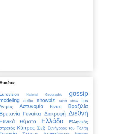
Ετικέτες
gossip
Eurovision
National Geographic
modeling
showbiz
selfie
tips
talent show
Αστυνομία
Βραζιλία
Άντρας
Βίντεο
Διεθνή
Βρετανία
Γυναίκα
Διατροφή
Ελλάδα
Εθνικά θέματα
Ελληνικός
Κύπρος
Σεξ
στρατός
Συνήγορος του Πολίτη
Τουρκία
Τρόφιμα
Χριστούγεννα