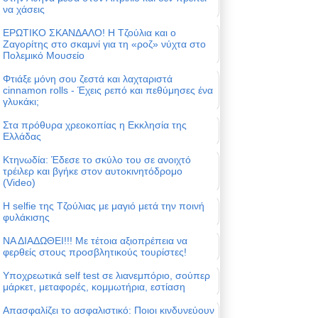
να χάσεις
ΕΡΩΤΙΚΟ ΣΚΑΝΔΑΛΟ! Η Τζούλια και ο
Ζαγορίτης στο σκαμνί για τη «ροζ» νύχτα στο
Πολεμικό Μουσείο
Φτιάξε μόνη σου ζεστά και λαχταριστά
cinnamon rolls - Έχεις ρεπό και πεθύμησες ένα
γλυκάκι;
Στα πρόθυρα χρεοκοπίας η Εκκλησία της
Ελλάδας
Κτηνωδία: Έδεσε το σκύλο του σε ανοιχτό
τρέιλερ και βγήκε στον αυτοκινητόδρομο
(Video)
Η selfie της Τζούλιας με μαγιό μετά την ποινή
φυλάκισης
ΝΑ ΔΙΑΔΩΘΕΙ!!! Με τέτοια αξιοπρέπεια να
φερθείς στους προσβλητικούς τουρίστες!
Υποχρεωτικά self test σε λιανεμπόριο, σούπερ
μάρκετ, μεταφορές, κομμωτήρια, εστίαση
Απασφαλίζει το ασφαλιστικό: Ποιοι κινδυνεύουν