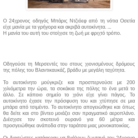
Ο 24χρονος οδηγός Μπάρις Ντζιόεφ από τη νότια Οσετία
είχε μανία με τα γρήγορα και ακριβά αυτοκίνητα. ...
Η μανία του αυτή του στοίχισε τη ζωή με φριχτό τρόπο.
Οδηγούσε τη Μερσεντές του στους χιονισμένους δρόμους
της πόλης του Βλαντικαυκάζ, βράδυ με μεγάλη ταχύτητα.
Το αυτοκίνητο μούγκριζε και προσπερνούσε με 200
χιλιόμετρα την ώρα, τα σοκάκια της πόλης το ένα μετά το
άλλο. Σε κάποιο σημείο το χιόνι είχε γίνει πάγος. Το
αυτοκίνητο έχασε την πρόσφυση του και χτύπησε σε μια
μπάρα από τσιμέντο. Το αυτοκίνητο απογειώθηκε και όπως
θα δείτε και στο βίντεο μοιάζει σαν πραγματικό αεροπλάνο.
Διέσχισε τον σκοτεινό ουρανό για 60 μέτρα και
προσγειώθηκε ανάποδα στην ταράτσα μιας μονοκατοικίας.
Οι διασώστες κατάφεραν να βγάλουν ζωντανό τον 24χρονο