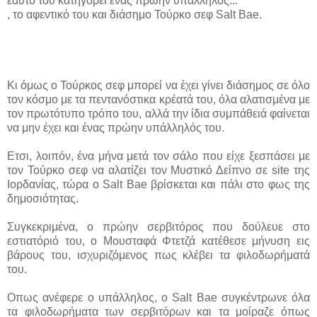
εαυτό του κατηγορεί ένας πρώην υπάλληλος...
, το αφεντικό του και διάσημο Τούρκο σεφ Salt Bae.
Κι όμως ο Τούρκος σεφ μπορεί να έχει γίνει διάσημος σε όλο
τον κόσμο με τα πεντανόστικα κρέατά του, όλα αλατισμένα με
τον πρωτότυπο τρόπο του, αλλά την ίδια συμπάθειά φαίνεται
να μην έχει και ένας πρώην υπάλληλός του.
Ετσι, λοιπόν, ένα μήνα μετά τον σάλο που είχε ξεσπάσει με
τον Τούρκο σεφ να αλατίζει τον Μυστικό Δείπνο σε site της
Ιορδανίας, τώρα ο Salt Bae βρίσκεται και πάλι στο φως της
δημοσιότητας.
Συγκεκριμένα, ο πρώην σερβιτόρος που δούλευε στο
εστιατόριό του, ο Μουσταφά Φτετζά κατέθεσε μήνυση εις
βάρους του, ισχυριζόμενος πως κλέβει τα φιλοδωρήματά
του.
Οπως ανέφερε ο υπάλληλος, ο Salt Bae συγκέντρωνε όλα
τα φιλοδωρήματα των σερβιτόρων και τα μοίραζε όπως