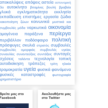
αποκαλύψεις
απόψεις
αστεία
αστυνομική
αυτοκίνητο
βιταμίνες
βουλή
βραβεία
βία
γλυκά
εγκληματικότητα
εκκλησία
εκπαίδευση
επιστήμες
εργασία
ζώδια
κοινωνικά
κακοποίηση ζώων
μυστικά και
οικονομία
ναρκωτικά
συμβουλές
μόδα
περίεργα
ομογένεια
παράξενα
πολιτική
περιβάλλον
ποδόσφαιρο
πρόσφυγες
σκυλιά
συμβουλές
στρατός
συμβουλές ομορφιάς
συμβουλές υγείας
συνταγές
συναυλίες
συνεντεύξεις
συντάξεις
σχέσεις
τεχνολογία
τοπική
ταλέντα
αυτοδιοίκηση
τράπεζες
τρίτη ηλικία
υγεία
τρομοκρατία
φυσικά φαινόμενα
φυσικές καταστροφές
φωτογραφία
χρηματιστήριο
Βρείτε μας στο
Ακολουθήστε μας
Facebook
στο Twitter