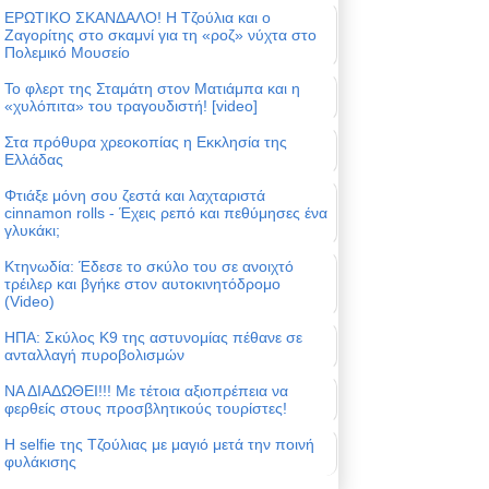
ΕΡΩΤΙΚΟ ΣΚΑΝΔΑΛΟ! Η Τζούλια και ο
Ζαγορίτης στο σκαμνί για τη «ροζ» νύχτα στο
Πολεμικό Μουσείο
Το φλερτ της Σταμάτη στον Ματιάμπα και η
«χυλόπιτα» του τραγουδιστή! [video]
Στα πρόθυρα χρεοκοπίας η Εκκλησία της
Ελλάδας
Φτιάξε μόνη σου ζεστά και λαχταριστά
cinnamon rolls - Έχεις ρεπό και πεθύμησες ένα
γλυκάκι;
Κτηνωδία: Έδεσε το σκύλο του σε ανοιχτό
τρέιλερ και βγήκε στον αυτοκινητόδρομο
(Video)
ΗΠΑ: Σκύλος Κ9 της αστυνομίας πέθανε σε
ανταλλαγή πυροβολισμών
ΝΑ ΔΙΑΔΩΘΕΙ!!! Με τέτοια αξιοπρέπεια να
φερθείς στους προσβλητικούς τουρίστες!
Η selfie της Τζούλιας με μαγιό μετά την ποινή
φυλάκισης