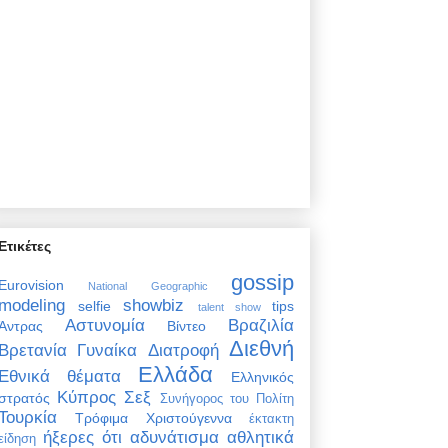
Ετικέτες
gossip
Eurovision
National Geographic
modeling
showbiz
selfie
tips
talent show
Αστυνομία
Βραζιλία
Άντρας
Βίντεο
Διεθνή
Βρετανία
Γυναίκα
Διατροφή
Ελλάδα
Εθνικά θέματα
Ελληνικός
Κύπρος
Σεξ
στρατός
Συνήγορος του Πολίτη
Τουρκία
Τρόφιμα
Χριστούγεννα
έκτακτη
ήξερες ότι
αδυνάτισμα
αθλητικά
είδηση