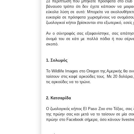
Σε περίπτωση που μπήκατε πρόσφατα στο club τ
βάναυσο τρόπο ότι δεν έχετε κάποιον να μοιρασ
εύκολα λύση σε αυτό: Μπορείτε να ακολουθήσε
ευκαιρία σε πρόσφατα χωρισμένους να ονομάσουν
ζωολογικοί κήποι βρίσκονται στο εξωτερικό, εσείς
Αν ο σύντροφός σας εξαφανίστηκε, σας απάτησε
όνομά του σε κάτι με πολλά πόδια ή που σέρνε
σκοπό.
1. Σολωμός
Το Wildlife Images στο Oregon της Αμερικής θα 
ταίσουν στις καφέ αρκούδες τους. Με 20 δολάρια
τις αρκούδες να το τρώνε.
2. Κατσαρίδα
O ζωολογικός κήπος El Paso Zoo στο Τέξας, σας δ
της πρώην σας και μετά να το ταίσουν σε μία σο
πρώην στο Facebook σήμερα, όσο κάνουν livestre