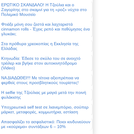
ΕΡΩΤΙΚΟ ΣΚΑΝΔΑΛΟ! Η Τζούλια και ο
Ζαγορίτης στο σκαμνί για τη «ροζ» νύχτα στο
Πολεμικό Μουσείο
Φτιάξε μόνη σου ζεστά και λαχταριστά
cinnamon rolls - Έχεις ρεπό και πεθύμησες ένα
γλυκάκι;
Στα πρόθυρα χρεοκοπίας η Εκκλησία της
Ελλάδας
Κτηνωδία: Έδεσε το σκύλο του σε ανοιχτό
τρέιλερ και βγήκε στον αυτοκινητόδρομο
(Video)
ΝΑ ΔΙΑΔΩΘΕΙ!!! Με τέτοια αξιοπρέπεια να
φερθείς στους προσβλητικούς τουρίστες!
Η selfie της Τζούλιας με μαγιό μετά την ποινή
φυλάκισης
Υποχρεωτικά self test σε λιανεμπόριο, σούπερ
μάρκετ, μεταφορές, κομμωτήρια, εστίαση
Απασφαλίζει το ασφαλιστικό: Ποιοι κινδυνεύουν
με «κούρεμα» συντάξεων 6 – 10%