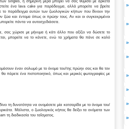
ων singles, η σημερινή μέρα μπορεί να σας θυμίσει με αρκετά
τείτε ένα lava cake για παράδειγμα, αλλά μπορείτε να βρείτε
τε το παράδειγμα αυτών των ζωολογικών κήπων που δίνουν την
 ζώα και έντομα όπως οι πρώην τους. Αν και οι συγκεκριμένοι
 μπορείτε πάντα να αυτοσχεδιάσετε.
, σας χώρισε με μήνυμα ή κάτι άλλο που αξίζει να δώσετε το
ται, μπορείτε να το κάνετε, ενώ τα χρήματα θα πάνε σε καλό
ονομάσουν έναν σολωμό με το όνομα του/της πρώην σας και θα τον
, θα πάρετε ένα πιστοποιητικό, όπως και μερικές φωτογραφίες με
ίνει τη δυνατότητα να ονομάσετε μία κατσαρίδα με το όνομα του/
υρικάτα. Μάλιστα, ο ζωολογικός κήπος θα δείξει τα ονόματα των
am τη διαδικασία του ταΐσματος.