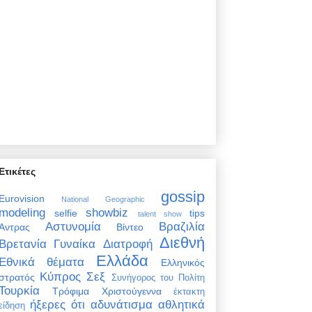
Ετικέτες
gossip
Eurovision
National Geographic
modeling
showbiz
selfie
tips
talent show
Αστυνομία
Βραζιλία
Άντρας
Βίντεο
Διεθνή
Βρετανία
Γυναίκα
Διατροφή
Ελλάδα
Εθνικά θέματα
Ελληνικός
Κύπρος
Σεξ
στρατός
Συνήγορος του Πολίτη
Τουρκία
Τρόφιμα
Χριστούγεννα
έκτακτη
ήξερες ότι
αδυνάτισμα
αθλητικά
είδηση