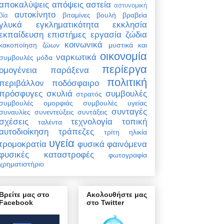
αποκαλύψεις
απόψεις
αστεία
αστυνομική
αυτοκίνητο
βιταμίνες
βουλή
βραβεία
βία
γλυκά
εγκληματικότητα
εκκλησία
εκπαίδευση
επιστήμες
εργασία
ζώδια
κοινωνικά
κακοποίηση ζώων
μυστικά και
οικονομία
ναρκωτικά
συμβουλές
μόδα
περίεργα
ομογένεια
παράξενα
πολιτική
περιβάλλον
ποδόσφαιρο
πρόσφυγες
σκυλιά
συμβουλές
στρατός
συμβουλές ομορφιάς
συμβουλές υγείας
συνταγές
συναυλίες
συνεντεύξεις
συντάξεις
σχέσεις
τεχνολογία
τοπική
ταλέντα
αυτοδιοίκηση
τράπεζες
τρίτη ηλικία
υγεία
τρομοκρατία
φυσικά φαινόμενα
φυσικές καταστροφές
φωτογραφία
χρηματιστήριο
Βρείτε μας στο
Ακολουθήστε μας
Facebook
στο Twitter