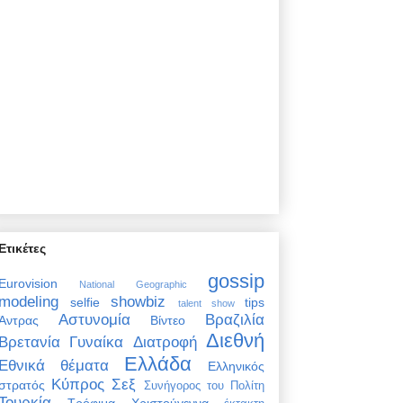
Ετικέτες
gossip
Eurovision
National Geographic
modeling
showbiz
selfie
tips
talent show
Αστυνομία
Βραζιλία
Άντρας
Βίντεο
Διεθνή
Βρετανία
Γυναίκα
Διατροφή
Ελλάδα
Εθνικά θέματα
Ελληνικός
Κύπρος
Σεξ
στρατός
Συνήγορος του Πολίτη
Τουρκία
Τρόφιμα
Χριστούγεννα