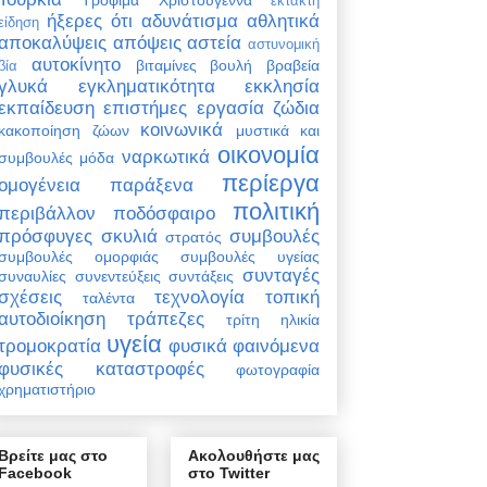
έκτακτη
ήξερες ότι
αδυνάτισμα
αθλητικά
είδηση
αποκαλύψεις
απόψεις
αστεία
αστυνομική
αυτοκίνητο
βιταμίνες
βουλή
βραβεία
βία
γλυκά
εγκληματικότητα
εκκλησία
εκπαίδευση
επιστήμες
εργασία
ζώδια
κοινωνικά
κακοποίηση ζώων
μυστικά και
οικονομία
ναρκωτικά
συμβουλές
μόδα
περίεργα
ομογένεια
παράξενα
πολιτική
περιβάλλον
ποδόσφαιρο
πρόσφυγες
σκυλιά
συμβουλές
στρατός
συμβουλές ομορφιάς
συμβουλές υγείας
συνταγές
συναυλίες
συνεντεύξεις
συντάξεις
σχέσεις
τεχνολογία
τοπική
ταλέντα
αυτοδιοίκηση
τράπεζες
τρίτη ηλικία
υγεία
τρομοκρατία
φυσικά φαινόμενα
φυσικές καταστροφές
φωτογραφία
χρηματιστήριο
Βρείτε μας στο
Ακολουθήστε μας
Facebook
στο Twitter