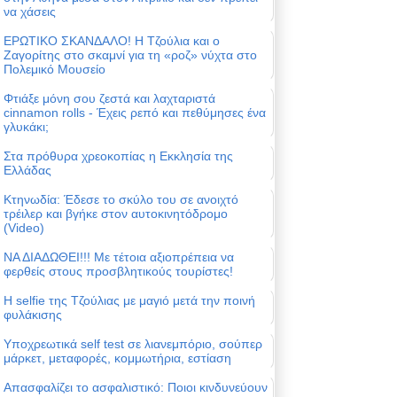
να χάσεις
ΕΡΩΤΙΚΟ ΣΚΑΝΔΑΛΟ! Η Τζούλια και ο
Ζαγορίτης στο σκαμνί για τη «ροζ» νύχτα στο
Πολεμικό Μουσείο
Φτιάξε μόνη σου ζεστά και λαχταριστά
cinnamon rolls - Έχεις ρεπό και πεθύμησες ένα
γλυκάκι;
Στα πρόθυρα χρεοκοπίας η Εκκλησία της
Ελλάδας
Κτηνωδία: Έδεσε το σκύλο του σε ανοιχτό
τρέιλερ και βγήκε στον αυτοκινητόδρομο
(Video)
ΝΑ ΔΙΑΔΩΘΕΙ!!! Με τέτοια αξιοπρέπεια να
φερθείς στους προσβλητικούς τουρίστες!
Η selfie της Τζούλιας με μαγιό μετά την ποινή
φυλάκισης
Υποχρεωτικά self test σε λιανεμπόριο, σούπερ
μάρκετ, μεταφορές, κομμωτήρια, εστίαση
Απασφαλίζει το ασφαλιστικό: Ποιοι κινδυνεύουν