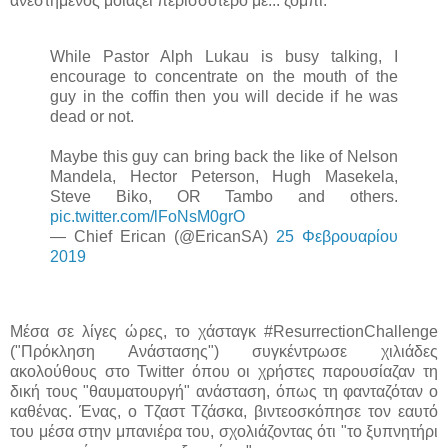
ανεστημένος μοιάζει περισσότερο με... ζόμπι.
While Pastor Alph Lukau is busy talking, I
encourage to concentrate on the mouth of the
guy in the coffin then you will decide if he was
dead or not.
Maybe this guy can bring back the like of Nelson
Mandela, Hector Peterson, Hugh Masekela,
Steve Biko, OR Tambo and others.
pic.twitter.com/lFoNsM0grO
— Chief Erican (@EricanSA)
25 Φεβρουαρίου
2019
Μέσα σε λίγες ώρες, το χάσταγκ #ResurrectionChallenge
("Πρόκληση Ανάστασης") συγκέντρωσε χιλιάδες
ακολούθους στο Twitter όπου οι χρήστες παρουσίαζαν τη
δική τους "θαυματουργή" ανάσταση, όπως τη φανταζόταν ο
καθένας. Ένας, ο Τζαστ Τζάσκα, βιντεοσκόπησε τον εαυτό
του μέσα στην μπανιέρα του, σχολιάζοντας ότι "το ξυπνητήρι