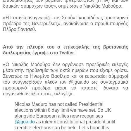
επιθετικότητας των βόρειων ιμπεριαλιστών (ΗΠΑ) και των
δυτικών συμμάχων τους», σημείωσε ο Νικολάς Μαδούρο.
«Η Ισπανία αναγνωρίζει τον Χουάν Γκουαϊδό ως προσωρινό
πρόεδρο της Βενεζουέλας», ανακοίνωσε ο πρωθυπουργός
Πέδρο Σάντσεθ.
Από την πλευρά του ο επικεφαλής της βρετανικής
διπλωματίας έγραψε στο Twitter:
«Ο Νικολάς Μαδούρο δεν οργάνωσε προεδρικές εκλογές
μέσα στην προθεσμία των οκτώ ημερών που είχαμε ορίσει.
Συνεπώς το Ηνωμένο Βασίλειο και οι ευρωπαίοι σύμμαχοί
του αναγνωρίζουν πλέον τον @jguaido ως συνταγματικό
προσωρινό πρόεδρο μέχρι να καταστεί δυνατό να
οργανωθούν αξιόπιστες εκλογές».
Nicolas Maduro has not called Presidential
elections within 8 day limit we have set. So UK
alongside European allies now recognises
@jguaido
as interim constitutional president until
credible elections can be held. Let’s hope this