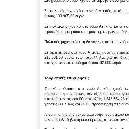
Δικηγόρος στο νομό Αχαΐας απέκρυψε εισοδήματα 
Σε πολιτικό μηχανικό στο νομό Αττικής, κατά τι
ύψους 193.905,86 ευρώ.
Σε πολιτικό μηχανικό στο νομό Αττικής, κατά τ
προσαύξηση περιουσίας προσδιορίστηκαν μη δηλω
Πολιτικός μηχανικός στη Θεσσαλία, κατά τις χρή
Σε αρχιτέκτονα στο νομό Αττικής, κατά τις χρήσ
215.691,50 ευρώ, ενώ παράλληλα, για τις ίδιες 
αποκρύπτοντας εισόδημα ύψους 62.000 ευρώ.
Τουριστικές επιχειρήσεις
Φυσικό πρόσωπο στο νομό Αττικής, χωρίς ένα
διοργάνωση συνεδρίων, δεν εξέδωσε φορολογικά 
αποκρύπτοντας εισοδήματα αξίας 1.242.564,23 ευ
χρήσεις 2007 έως και 2015, προσαύξηση περιουσί
Ατομική επιχείρηση εκμετάλλευσης τουριστικών κα
δεν υπέβαλε δήλωση εισοδήματος, αποκρύπτοντας