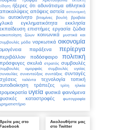
έκτακτη
ήξερες ότι
αδυνάτισμα
αθλητικά
είδηση
αποκαλύψεις
απόψεις
αστεία
αστυνομική
αυτοκίνητο
βιταμίνες
βουλή
βραβεία
βία
γλυκά
εγκληματικότητα
εκκλησία
εκπαίδευση
επιστήμες
εργασία
ζώδια
κοινωνικά
κακοποίηση ζώων
μυστικά και
οικονομία
ναρκωτικά
συμβουλές
μόδα
περίεργα
ομογένεια
παράξενα
πολιτική
περιβάλλον
ποδόσφαιρο
πρόσφυγες
σκυλιά
συμβουλές
στρατός
συμβουλές ομορφιάς
συμβουλές υγείας
συνταγές
συναυλίες
συνεντεύξεις
συντάξεις
σχέσεις
τεχνολογία
τοπική
ταλέντα
αυτοδιοίκηση
τράπεζες
τρίτη ηλικία
υγεία
τρομοκρατία
φυσικά φαινόμενα
φυσικές καταστροφές
φωτογραφία
χρηματιστήριο
Βρείτε μας στο
Ακολουθήστε μας
Facebook
στο Twitter