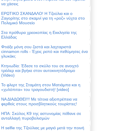
να χάσεις
ΕΡΩΤΙΚΟ ΣΚΑΝΔΑΛΟ! Η Τζούλια και ο
Ζαγορίτης στο σκαμνί για τη «ροζ» νύχτα στο
Πολεμικό Μουσείο
Στα πρόθυρα χρεοκοπίας η Εκκλησία της
Ελλάδας
Φτιάξε μόνη σου ζεστά και λαχταριστά
cinnamon rolls - Έχεις ρεπό και πεθύμησες ένα
γλυκάκι;
Κτηνωδία: Έδεσε το σκύλο του σε ανοιχτό
τρέιλερ και βγήκε στον αυτοκινητόδρομο
(Video)
Το φλερτ της Σταμάτη στον Ματιάμπα και η
«χυλόπιτα» του τραγουδιστή! [video]
ΝΑ ΔΙΑΔΩΘΕΙ!!! Με τέτοια αξιοπρέπεια να
φερθείς στους προσβλητικούς τουρίστες!
ΗΠΑ: Σκύλος Κ9 της αστυνομίας πέθανε σε
ανταλλαγή πυροβολισμών
Η selfie της Τζούλιας με μαγιό μετά την ποινή