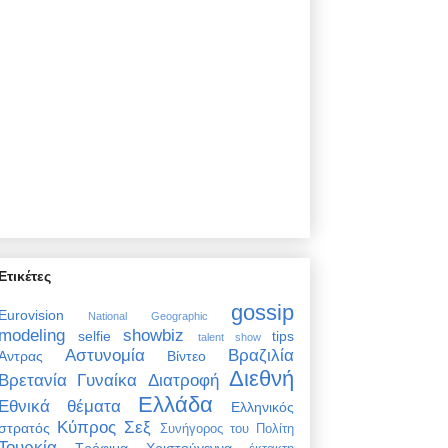
Ετικέτες
gossip
Eurovision
National Geographic
modeling
showbiz
selfie
tips
talent show
Αστυνομία
Βραζιλία
Άντρας
Βίντεο
Διεθνή
Βρετανία
Γυναίκα
Διατροφή
Ελλάδα
Εθνικά θέματα
Ελληνικός
Κύπρος
Σεξ
στρατός
Συνήγορος του Πολίτη
Τουρκία
Τρόφιμα
Χριστούγεννα