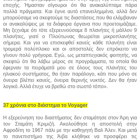
εποχής. Ήμασταν σίγουροι ότι θα ανακαλύπταμε πάρα
πολλά πράγματα. Και έγινε αυτό επανειλημμένα, αλλά δεν
μπορούσαμε να σκεφτούμε τις διαστάσεις που θα ελάμβαναν
οι ανακαλύψεις με τα διάφορα όργανα που προετοιμάζαμε.
Μη ξεχνάμε ότι τότε εξερευνούσαμε 8 πλανήτες ή μάλλον 9
πλανήτες, γιατί ο Πλούτωνας θεωρείται μικροπλανήτης
σήμερα. Και για να επισκεφθεί κανείς κάθε πλανήτη είναι
τρομερά πολύπλοκο και οι αποστολές δεν επρόκειτο να
γίνουν πολύ γρήγορα. Εγώ, ως μεταπτυχιακός φοιτητής, να
σκεφτώ ότι θα λάβω μέρος σε προγράμματα, τα οποία θα
έφερναν τα πειράματά μου σε όλους τους πλανήτες του
ηλιακού συστήματος, θα ήταν παράλογο, κάτι που μόνο σε
όνειρα βλέπει κανείς, όνειρα θερινής νυκτός. Δεν θα ήταν
λογικό. Αλλά έτυχε να βρεθώ στο σωστό τόπο».
37 χρόνια στο διάστημα το Voyager
Η εξερεύνηση του διαστήματος δεν σταμάτησε στον Άρη για
τον Σταμάτη Κριμιζή. Ακολούθησε η αποστολή στην
Αφροδίτη το 1967 πάλι με την καθηγητή Βαλ Άλεν. Και μετά
το πανεπιστήμιο της Άιβα κλήθηκε να προσφέρει τις