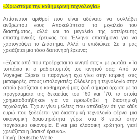
«Χρωστάμε την καθημερινή τεχνολογία»
Απίστευτοι αριθμοί που είναι αδύνατο να συλλάβει
ανθρώπου νους. Αποκαλύπτεται το μεγαλείο του
διαστήματος, αλλά και το μεγαλείο της αστείρευτης
επιστημονικής έρευνας του Έλληνα επιστήμονα για να
χαρτογράψει το Διάστημα. Αλλά τι επιδιώκει; Σε τι μας
χρειάζεται μια τόσο δαπανηρή έρευνα;
«Ξέρετε από πού προέρχεται το κινητό σας;», με ρωτάει. «Τα
τσιπάκια κι ο ραδιοπομπός του κινητού σας; Από το
Voyager. Ξέρετε τι παραγωγή έχει γίνει στην ιατρική, στις
μεταφορές, στους υπολογιστές; Ολόκληρη η τεχνολογία στην
οποία βασίζεται η καθημερινή μας ζωή σήμερα άρχισε με τα
προγράμματα της δεκαετίας του ΄60 και ΄70, τα oποία
χρηματοδοτήθηκαν για να προωθηθεί η διαστημική
τεχνολογία. Έχουν γίνει μελέτες που απέδειξαν ότι για κάθε
ευρώ που ξοδεύεται για διαστημική τεχνολογία φέρνει μια
οικονομική δραστηριότητα γύρω στα 8 ευρώ στην
παγκόσμια οικονομία. Είναι μια κλασσική ερώτηση, γιατί
χρειάζεται η βασική έρευνα».
Πηγή: Deutsche Welle