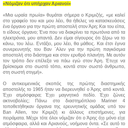
«Νόμιζαν ότι υπήρχαν Αριανοί»
«Μια ωραία πρωία» θυμάται σήμερα ο Κριμιζής, «με καλεί
στο γραφείο του και μου λέει, θα ήθελες να κατασκευάσεις
ένα όργανο για την πρώτη αποστολή στον Άρη; Και του είπα,
τι είδους όργανο; Ένα που να διακρίνει τα πρωτόνια από τα
ηλεκτρόνια, μου απαντά. Δεν είμαι σίγουρος ότι ξέρω να το
κάνω, του λέω. Εντάξει, μου λέει, θα μάθεις. Και έτσι έγινα
συνερευνητής του Βαν ΄Αλεν για την πρώτη παγκόσμια
αποστολή στο διάστημα και στον ερυθρό πλανήτη. Με αυτόν
τον τρόπο δεν επέλεξα να πάω εγώ στον Άρη. Έτυχε να
βρίσκομαι στο σωστό τόπο, κοντά στον σωστό άνθρωπο,
στη σωστή στιγμή».
Ο αντικειμενικός σκοπός της πρώτης διαστημικής
αποστολής το 1965 ήταν να διερευνηθεί ο Άρης από κοντά.
Έχει ατμόσφαιρα; Έχει μαγνητικό πεδίο. Έχει ζώνες
ακτινοβολίες; Πάνω στο διαστημόπλοιο Mariner 4
τοποθετήθηκαν όργανα της ερευνητικής ομάδας υπό τον
Ban Allen, τον Κριμιζή κι άλλους επιστήμονες, για
πειράματα. Μέχρι τότε όλοι νόμιζαν ότι ο Άρης όχι μόνο είχε
ατμόσφαιρα, αλλά και Αριανούς, νοήμονα όντα. «Σε αυτό το