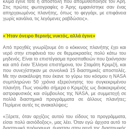
κλίμα έγινε τότε η αποστολή που απομυθοποίησε τον Άρη.
Στις πρώτες φωτογραφίες ο Άρης εμφανίστηκε σαν ένας
απηρχαιωμένος πλανήτης, όπως το φεγγάρι, με επιφάνεια
χωρίς κανάλια, τις λεγόμενες ραβδώσεις».
«΄Ηταν όνειρο θερινής νυκτός, αλλά έγινε»
Από προχθές γνωρίζουμε ότι ο κόκκινος πλανήτης έχει και
νερό στην επιφάνειά του σε θερμοκρασίες πολύ κάτω του
μηδενός. Είναι το επιστέγασμα προσπαθειών που ξεκίνησαν
και από έναν Έλληνα επιστήμονα, τον Σταμάτη Κριμιζή, και
που συνεχίστηκαν με συνολικά 15 διαστημικές αποστολές.
Με την ανακάλυψη που έκανε το γύρω του κόσμου η NASA
συμπληρώνει 50 χρόνια εξερεύνησης του συγκεκριμένου
πλανήτη. Πως νοιώθει σήμερα ο Κριμιζής ως διακεκριμένος
αστροφυσικός και σύμβουλος της NASA, με συμμετοχή σε
πολλά διαστημικά προγράμματα σε άλλους πλανήτες;
Περίμενε αυτές τις ανακαλύψεις;
«Ξέρετε, όταν αρχίζεις αυτού του είδους τα προγράμματα,
είσαι πολύ αισιόδοξος», μας λέει. Όταν εγώ άρχισα αυτό το
διαστημικό πρόγραμμα, ήμασταν στην αρχή της διαστημικής