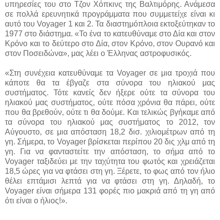
υπηρεσίες του στο Τζον Χόπκινς της Βαλτιμόρης. Ανάμεσα
σε πολλά ερευνητικά προγράμματα που συμμετείχε είναι κι
αυτό του Voyager 1 και 2. Τα διαστημόπλοια εκτοξεύτηκαν το
1977 στο διάστημα. «Το ένα το κατευθύναμε στο Δία και στον
Κρόνο και το δεύτερο στο Δία, στον Κρόνο, στον Ουρανό και
στον Ποσειδώνα», μας λέει ο Έλληνας αστροφυσικός.
«Στη συνέχεια κατευθύναμε τα Voyager σε μια τροχιά που
κάποτε θα τα έβγαζε στα σύνορα του ηλιακού μας
συστήματος. Τότε κανείς δεν ήξερε ούτε τα σύνορα του
ηλιακού μας συστήματος, ούτε πόσα χρόνια θα πάρει, ούτε
που θα βρεθούν, ούτε τι θα δούμε. Και τελικώς βγήκαμε από
τα σύνορα του ηλιακού μας συστήματος το 2012, τον
Αύγουστο, σε μια απόσταση 18,2 δισ. χιλιομέτρων από τη
γη. Σήμερα, το Voyager βρίσκεται περίπου 20 δις χλμ από τη
γη. Για να φανταστείτε την απόσταση, το σήμα από το
Voyager ταξιδεύει με την ταχύτητα του φωτός και χρειάζεται
18,5 ώρες για να φτάσει στη γη. Ξέρετε, το φως από τον ήλιο
θέλει επτάμισι λεπτά για να φτάσει στη γη. Δηλαδή, το
Voyager είναι σήμερα 131 φορές πιο μακριά από τη γη από
ότι είναι ο ήλιος!».