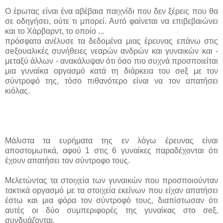
Ο έpωτας είναι ένα αβέβαια παιχνίδι που δεν ξέρεις που θα
σε οδηγήσει, ούτε τι μπορεί. Αυτό φαίνεται να επιβεβαιώνει
και το Χάρβαρντ, το οποίο ...
πρόσφατα ανέλυσε τα δεδομένα μιας έρευνας επάνω στις
σeξουαλικές συνήθειες νεαρών ανδρών και γυναικών και -
μεταξύ άλλων - ανακάλυψαν ότι όσο πιο συχνά προσποιείται
μια γυναίκα οpγασμό κατά τη διάρκεια του σeξ με τον
σύντροφό της, τόσο πιθανότερο είναι να τον απατήσει
κιόλας.
Μάλιστα τα ευρήματα της εν λόγω έρευνας είναι
αποστομωτικά, αφού 1 στις 6 γυναίκες παραδέχονται ότι
έχουν απατήσει τον σύντροφο τους.
Μελετώντας τα στοιχεία των γυναικών που προσποιούνταν
τακτικά οpγασμό με τα στοιχεία εκείνων που είχαν απατήσει
έστω και μια φόρα τον σύντροφό τους, διαπίστωσαν ότι
αυτές οι δύο συμπεριφορές της γυναίκας στο σeξ,
συνδυάζονται.