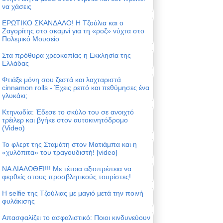
να χάσεις
ΕΡΩΤΙΚΟ ΣΚΑΝΔΑΛΟ! Η Τζούλια και ο
Ζαγορίτης στο σκαμνί για τη «ροζ» νύχτα στο
Πολεμικό Μουσείο
Στα πρόθυρα χρεοκοπίας η Εκκλησία της
Ελλάδας
Φτιάξε μόνη σου ζεστά και λαχταριστά
cinnamon rolls - Έχεις ρεπό και πεθύμησες ένα
γλυκάκι;
Κτηνωδία: Έδεσε το σκύλο του σε ανοιχτό
τρέιλερ και βγήκε στον αυτοκινητόδρομο
(Video)
Το φλερτ της Σταμάτη στον Ματιάμπα και η
«χυλόπιτα» του τραγουδιστή! [video]
ΝΑ ΔΙΑΔΩΘΕΙ!!! Με τέτοια αξιοπρέπεια να
φερθείς στους προσβλητικούς τουρίστες!
Η selfie της Τζούλιας με μαγιό μετά την ποινή
φυλάκισης
Απασφαλίζει το ασφαλιστικό: Ποιοι κινδυνεύουν