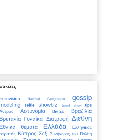
Ετικέτες
gossip
Eurovision
National Geographic
modeling
showbiz
selfie
tips
talent show
Αστυνομία
Βραζιλία
Άντρας
Βίντεο
Διεθνή
Βρετανία
Γυναίκα
Διατροφή
Ελλάδα
Εθνικά θέματα
Ελληνικός
Κύπρος
Σεξ
στρατός
Συνήγορος του Πολίτη
Τουρκία
Τρόφιμα
Χριστούγεννα