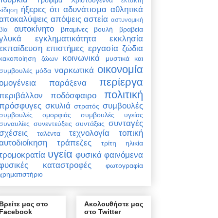
έκτακτη
ήξερες ότι
αδυνάτισμα
αθλητικά
είδηση
αποκαλύψεις
απόψεις
αστεία
αστυνομική
αυτοκίνητο
βιταμίνες
βουλή
βραβεία
βία
γλυκά
εγκληματικότητα
εκκλησία
εκπαίδευση
επιστήμες
εργασία
ζώδια
κοινωνικά
κακοποίηση ζώων
μυστικά και
οικονομία
ναρκωτικά
συμβουλές
μόδα
περίεργα
ομογένεια
παράξενα
πολιτική
περιβάλλον
ποδόσφαιρο
πρόσφυγες
σκυλιά
συμβουλές
στρατός
συμβουλές ομορφιάς
συμβουλές υγείας
συνταγές
συναυλίες
συνεντεύξεις
συντάξεις
σχέσεις
τεχνολογία
τοπική
ταλέντα
αυτοδιοίκηση
τράπεζες
τρίτη ηλικία
υγεία
τρομοκρατία
φυσικά φαινόμενα
φυσικές καταστροφές
φωτογραφία
χρηματιστήριο
Βρείτε μας στο
Ακολουθήστε μας
Facebook
στο Twitter