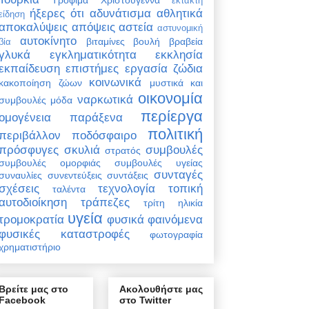
έκτακτη
ήξερες ότι
αδυνάτισμα
αθλητικά
είδηση
αποκαλύψεις
απόψεις
αστεία
αστυνομική
αυτοκίνητο
βιταμίνες
βουλή
βραβεία
βία
γλυκά
εγκληματικότητα
εκκλησία
εκπαίδευση
επιστήμες
εργασία
ζώδια
κοινωνικά
κακοποίηση ζώων
μυστικά και
οικονομία
ναρκωτικά
συμβουλές
μόδα
περίεργα
ομογένεια
παράξενα
πολιτική
περιβάλλον
ποδόσφαιρο
πρόσφυγες
σκυλιά
συμβουλές
στρατός
συμβουλές ομορφιάς
συμβουλές υγείας
συνταγές
συναυλίες
συνεντεύξεις
συντάξεις
σχέσεις
τεχνολογία
τοπική
ταλέντα
αυτοδιοίκηση
τράπεζες
τρίτη ηλικία
υγεία
τρομοκρατία
φυσικά φαινόμενα
φυσικές καταστροφές
φωτογραφία
χρηματιστήριο
Βρείτε μας στο
Ακολουθήστε μας
Facebook
στο Twitter