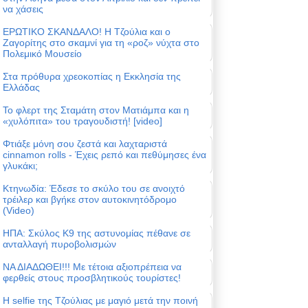
να χάσεις
ΕΡΩΤΙΚΟ ΣΚΑΝΔΑΛΟ! Η Τζούλια και ο
Ζαγορίτης στο σκαμνί για τη «ροζ» νύχτα στο
Πολεμικό Μουσείο
Στα πρόθυρα χρεοκοπίας η Εκκλησία της
Ελλάδας
Το φλερτ της Σταμάτη στον Ματιάμπα και η
«χυλόπιτα» του τραγουδιστή! [video]
Φτιάξε μόνη σου ζεστά και λαχταριστά
cinnamon rolls - Έχεις ρεπό και πεθύμησες ένα
γλυκάκι;
Κτηνωδία: Έδεσε το σκύλο του σε ανοιχτό
τρέιλερ και βγήκε στον αυτοκινητόδρομο
(Video)
ΗΠΑ: Σκύλος Κ9 της αστυνομίας πέθανε σε
ανταλλαγή πυροβολισμών
ΝΑ ΔΙΑΔΩΘΕΙ!!! Με τέτοια αξιοπρέπεια να
φερθείς στους προσβλητικούς τουρίστες!
Η selfie της Τζούλιας με μαγιό μετά την ποινή