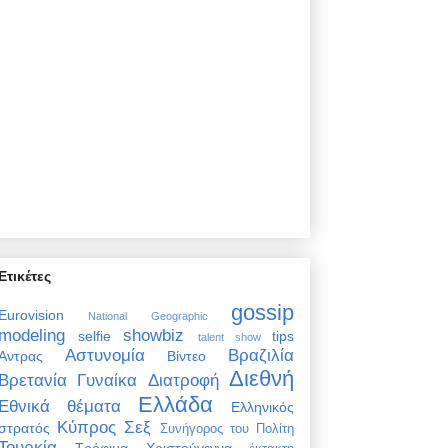
Ετικέτες
gossip
Eurovision
National Geographic
modeling
showbiz
selfie
tips
talent show
Αστυνομία
Βραζιλία
Άντρας
Βίντεο
Διεθνή
Βρετανία
Γυναίκα
Διατροφή
Ελλάδα
Εθνικά θέματα
Ελληνικός
Κύπρος
Σεξ
στρατός
Συνήγορος του Πολίτη
Τουρκία
Τρόφιμα
Χριστούγεννα