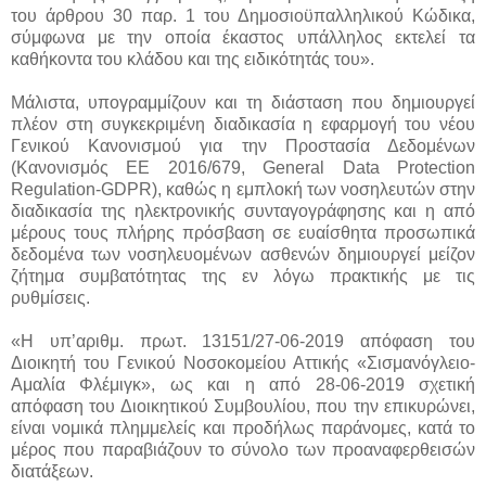
του άρθρου 30 παρ. 1 του Δημοσιοϋπαλληλικού Κώδικα,
σύμφωνα με την οποία έκαστος υπάλληλος εκτελεί τα
καθήκοντα του κλάδου και της ειδικότητάς του».
Μάλιστα, υπογραμμίζουν και τη διάσταση που δημιουργεί
πλέον στη συγκεκριμένη διαδικασία η εφαρμογή του νέου
Γενικού Κανονισμού για την Προστασία Δεδομένων
(Κανονισμός ΕΕ 2016/679, General Data Protection
Regulation-GDPR), καθώς η εμπλοκή των νοσηλευτών στην
διαδικασία της ηλεκτρονικής συνταγογράφησης και η από
μέρους τους πλήρης πρόσβαση σε ευαίσθητα προσωπικά
δεδομένα των νοσηλευομένων ασθενών δημιουργεί μείζον
ζήτημα συμβατότητας της εν λόγω πρακτικής με τις
ρυθμίσεις.
«Η υπ’αριθμ. πρωτ. 13151/27-06-2019 απόφαση του
Διοικητή του Γενικού Νοσοκομείου Αττικής «Σισμανόγλειο-
Αμαλία Φλέμιγκ», ως και η από 28-06-2019 σχετική
απόφαση του Διοικητικού Συμβουλίου, που την επικυρώνει,
είναι νομικά πλημμελείς και προδήλως παράνομες, κατά το
μέρος που παραβιάζουν το σύνολο των προαναφερθεισών
διατάξεων.