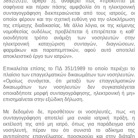
3892/2010, άρθρο 3), αναφέρει πως «προκύπτει με
σαφήνεια και πέραν πάσης αμφιβολία ότι η ηλεκτρονική
συνταγογράφηση διεκπεραιώνεται από τους ιατρούς, οι
οποίοι φέρουν και την σχετική ευθύνη για την ολοκλήρωση
της επίμαχης διαδικασίας. Με άλλα λόγια, εκ της κείμενης
νομοθεσίας ουδόλως προβλέπεται ή επιτρέπεται η καθ’
οιονδήποτε τρόπο ανάμιξη των νοσηλευτών στην
ηλεκτρονική καταχώριση συνταγών, διαγνώσεων,
φαρμάκων και παραπεμπτικών, αφού αυτό αποτελεί
αποκλειστικό έργο των ιατρών».
Επικαλείται επίσης το ΠΔ 351/1989 το οποίο περιέχει το
πλαίσιο των επαγγελματικών δικαιωμάτων των νοσηλευτών.
«Ομοίως συνάγεται, ότι μεταξύ των επαγγελματικών
δικαιωμάτων των νοσηλευτών δεν συγκαταλέγεται
οποιαδήποτε μορφή συνταγογράφησης, ηλεκτρονική ή μη»
επισημαίνεται στην εξώδικη δήλωση.
Με δεδομένο δε, προσθέτουν οι νοσηλευτές, πως «η
συνταγογράφηση αποτελεί μια ενιαία ιατρική πράξη, η
εκτέλεσή της από μη ιατρό, όπως για παράδειγμα από
νοσηλευτή, πέραν του ότι συνιστά το αδίκημα της
αντιποίησης επαγγέλματος, προσκρούει και στην διάταξη