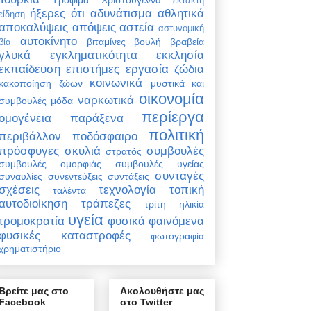
έκτακτη
ήξερες ότι
αδυνάτισμα
αθλητικά
είδηση
αποκαλύψεις
απόψεις
αστεία
αστυνομική
αυτοκίνητο
βιταμίνες
βουλή
βραβεία
βία
γλυκά
εγκληματικότητα
εκκλησία
εκπαίδευση
επιστήμες
εργασία
ζώδια
κοινωνικά
κακοποίηση ζώων
μυστικά και
οικονομία
ναρκωτικά
συμβουλές
μόδα
περίεργα
ομογένεια
παράξενα
πολιτική
περιβάλλον
ποδόσφαιρο
πρόσφυγες
σκυλιά
συμβουλές
στρατός
συμβουλές ομορφιάς
συμβουλές υγείας
συνταγές
συναυλίες
συνεντεύξεις
συντάξεις
σχέσεις
τεχνολογία
τοπική
ταλέντα
αυτοδιοίκηση
τράπεζες
τρίτη ηλικία
υγεία
τρομοκρατία
φυσικά φαινόμενα
φυσικές καταστροφές
φωτογραφία
χρηματιστήριο
Βρείτε μας στο
Ακολουθήστε μας
Facebook
στο Twitter