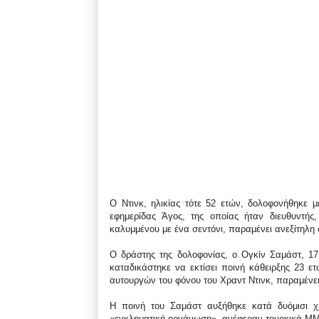
Ο Ντινκ, ηλικίας τότε 52 ετών, δολοφονήθηκε 
εφημερίδας Άγος, της οποίας ήταν διευθυντής
καλυμμένου με ένα σεντόνι, παραμένει ανεξίτηλη
Ο δράστης της δολοφονίας, ο Ογκίν Σαμάστ, 17
καταδικάστηκε να εκτίσει ποινή κάθειρξης 23 
αυτουργών του φόνου του Χραντ Ντινκ, παραμένει
Η ποινή του Σαμάστ αυξήθηκε κατά δυόμισι χ
«εγκληματική οργάνωση», ανέφεραν τουρκικά Μ