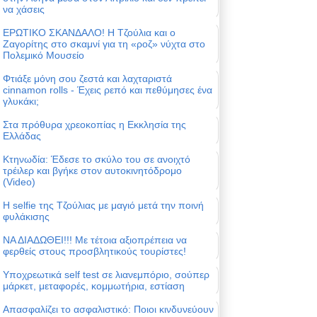
να χάσεις
ΕΡΩΤΙΚΟ ΣΚΑΝΔΑΛΟ! Η Τζούλια και ο
Ζαγορίτης στο σκαμνί για τη «ροζ» νύχτα στο
Πολεμικό Μουσείο
Φτιάξε μόνη σου ζεστά και λαχταριστά
cinnamon rolls - Έχεις ρεπό και πεθύμησες ένα
γλυκάκι;
Στα πρόθυρα χρεοκοπίας η Εκκλησία της
Ελλάδας
Κτηνωδία: Έδεσε το σκύλο του σε ανοιχτό
τρέιλερ και βγήκε στον αυτοκινητόδρομο
(Video)
Η selfie της Τζούλιας με μαγιό μετά την ποινή
φυλάκισης
ΝΑ ΔΙΑΔΩΘΕΙ!!! Με τέτοια αξιοπρέπεια να
φερθείς στους προσβλητικούς τουρίστες!
Υποχρεωτικά self test σε λιανεμπόριο, σούπερ
μάρκετ, μεταφορές, κομμωτήρια, εστίαση
Απασφαλίζει το ασφαλιστικό: Ποιοι κινδυνεύουν