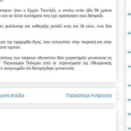
τηκαν ήταν ο Ερχάν Τουντζέλ, ο οποίος εκτίει ήδη 99 χρόνια
νκ και σε άλλα εγκλήματα που έχει ομολογήσει πως διέπραξε.
ές φυλάκισης και κάθειρξης μεταξύ ενός και 16 ετών, ενώ δύο
υσε την εφημερίδα Άγος, που τυπωνόταν στην τουρκική και στην
ματα ταμπού.
λους των τούρκων εθνικιστών διότι χαρακτήριζε γενοκτονία τις
Α΄ Παγκοσμίου Πολέμου από τα στρατεύματα της Οθωμανικής
ν αναγνωρίζει ότι διαπράχθηκε γενοκτονία.
χική σελίδα
Παλαιότερη Ανάρτηση