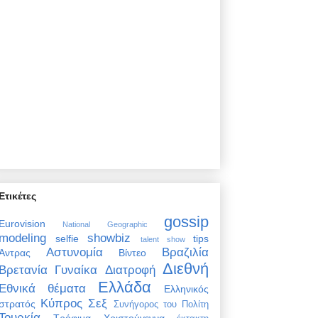
Ετικέτες
gossip
Eurovision
National Geographic
modeling
showbiz
selfie
tips
talent show
Αστυνομία
Βραζιλία
Άντρας
Βίντεο
Διεθνή
Βρετανία
Γυναίκα
Διατροφή
Ελλάδα
Εθνικά θέματα
Ελληνικός
Κύπρος
Σεξ
στρατός
Συνήγορος του Πολίτη
Τουρκία
Τρόφιμα
Χριστούγεννα