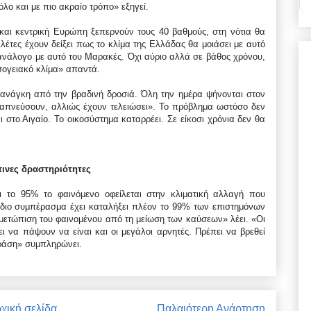
λο και με πιο ακραίο τρόπο» εξηγεί.
και κεντρική Ευρώπη ξεπερνούν τους 40 βαθμούς, στη νότια θα
έτες έχουν δείξει πως το κλίμα της Ελλάδας θα μοιάσει με αυτό
α ανάλογο με αυτό του Μαρακές. Όχι αύριο αλλά σε βάθος χρόνου,
σογειακό κλίμα» απαντά.
 ανάγκη από την βραδινή δροσιά. Όλη την ημέρα ψήνονται στον
αναπνεύσουν, αλλιώς έχουν τελειώσει». Το πρόβλημα ωστόσο δεν
ι στο Αιγαίο. Το οικοσύστημα καταρρέει. Σε είκοσι χρόνια δεν θα
πινες δραστηριότητες
 το 95% το φαινόμενο οφείλεται στην κλιματική αλλαγή που
 ίδιο συμπέρασμα έχει καταλήξει πλέον το 99% των επιστημόνων
ιμετώπιση του φαινομένου από τη μείωση των καύσεων» λέει. «Οι
 να πάψουν να είναι και οι μεγάλοι αρνητές. Πρέπει να βρεθεί
δράση» συμπληρώνει.
χική σελίδα
Παλαιότερη Ανάρτηση