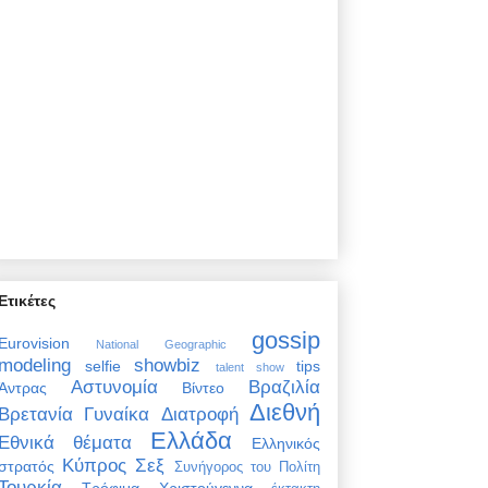
Ετικέτες
gossip
Eurovision
National Geographic
modeling
showbiz
selfie
tips
talent show
Αστυνομία
Βραζιλία
Άντρας
Βίντεο
Διεθνή
Βρετανία
Γυναίκα
Διατροφή
Ελλάδα
Εθνικά θέματα
Ελληνικός
Κύπρος
Σεξ
στρατός
Συνήγορος του Πολίτη
Τουρκία
Τρόφιμα
Χριστούγεννα