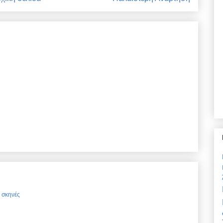
ς σκηνές