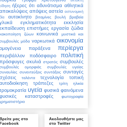
έκτακτη
ήξερες ότι
αδυνάτισμα
αθλητικά
είδηση
αποκαλύψεις
απόψεις
αστεία
αστυνομική
αυτοκίνητο
βιταμίνες
βουλή
βραβεία
βία
γλυκά
εγκληματικότητα
εκκλησία
εκπαίδευση
επιστήμες
εργασία
ζώδια
κοινωνικά
κακοποίηση ζώων
μυστικά και
οικονομία
ναρκωτικά
συμβουλές
μόδα
περίεργα
ομογένεια
παράξενα
πολιτική
περιβάλλον
ποδόσφαιρο
πρόσφυγες
σκυλιά
συμβουλές
στρατός
συμβουλές ομορφιάς
συμβουλές υγείας
συνταγές
συναυλίες
συνεντεύξεις
συντάξεις
σχέσεις
τεχνολογία
τοπική
ταλέντα
αυτοδιοίκηση
τράπεζες
τρίτη ηλικία
υγεία
τρομοκρατία
φυσικά φαινόμενα
φυσικές καταστροφές
φωτογραφία
χρηματιστήριο
Βρείτε μας στο
Ακολουθήστε μας
Facebook
στο Twitter