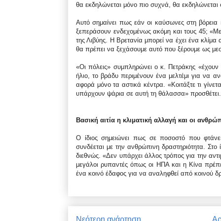
θα εκδηλώνεται μόνο πιο συχνά, θα εκδηλώνεται ό
Αυτό σημαίνει πως εάν οι καύσωνες στη βόρεια 
ξεπεράσουν ενδεχομένως ακόμη και τους 45; «Μελ
της Λιβύης. Η Βρετανία μπορεί να έχει ένα κλίμ
θα πρέπει να ξεχάσουμε αυτό που ξέρουμε ως με
«Οι πόλεις» συμπληρώνει ο κ. Πετράκης «έχουν
ήλιο, το βράδυ περιμένουν ένα μελτέμι για να 
αφορά μόνο τα αστικά κέντρα. «Κοιτάξτε τι γίνετα
υπάρχουν ψάρια σε αυτή τη θάλασσα» προσθέτει.
Βασική αιτία η κλιματική αλλαγή και οι ανθρώ
Ο ίδιος σημειώνει πως σε ποσοστό που φτάνει
συνδέεται με την ανθρώπινη δραστηριότητα. Στο
διεθνώς. «Δεν υπάρχει άλλος τρόπος για την αντ
μεγάλοι ρυπαντές όπως οι ΗΠΑ και η Κίνα πρέπει
ένα κοινό έδαφος για να αναληφθεί από κοινού 
Νεότερη ανάρτηση
Αρ