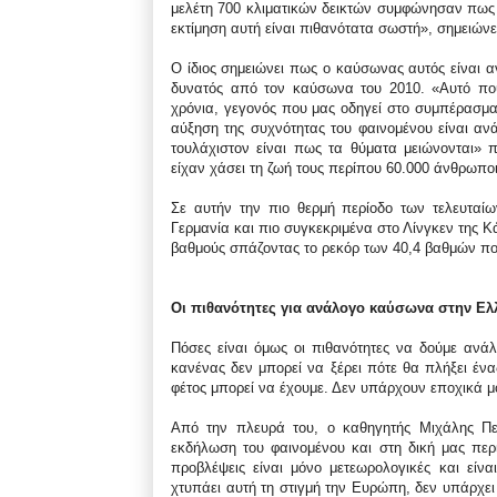
μελέτη 700 κλιματικών δεικτών συμφώνησαν πως η
εκτίμηση αυτή είναι πιθανότατα σωστή», σημειών
Ο ίδιος σημειώνει πως ο καύσωνας αυτός είναι 
δυνατός από τον καύσωνα του 2010. «Αυτό που
χρόνια, γεγονός που μας οδηγεί στο συμπέρασμα
αύξηση της συχνότητας του φαινομένου είναι αν
τουλάχιστον είναι πως τα θύματα μειώνονται»
είχαν χάσει τη ζωή τους περίπου 60.000 άνθρωποι
Σε αυτήν την πιο θερμή περίοδο των τελευταί
Γερμανία και πιο συγκεκριμένα στο Λίνγκεν της 
βαθμούς σπάζοντας το ρεκόρ των 40,4 βαθμών πο
Οι πιθανότητες για ανάλογο καύσωνα στην Ελ
Πόσες είναι όμως οι πιθανότητες να δούμε ανά
κανένας δεν μπορεί να ξέρει πότε θα πλήξει έν
φέτος μπορεί να έχουμε. Δεν υπάρχουν εποχικά μ
Από την πλευρά του, ο καθηγητής Μιχάλης Πε
εκδήλωση του φαινομένου και στη δική μας περ
προβλέψεις είναι μόνο μετεωρολογικές και είνα
χτυπάει αυτή τη στιγμή την Ευρώπη, δεν υπάρχει