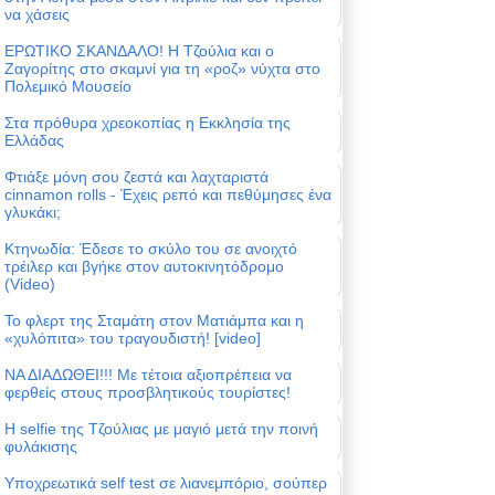
να χάσεις
ΕΡΩΤΙΚΟ ΣΚΑΝΔΑΛΟ! Η Τζούλια και ο
Ζαγορίτης στο σκαμνί για τη «ροζ» νύχτα στο
Πολεμικό Μουσείο
Στα πρόθυρα χρεοκοπίας η Εκκλησία της
Ελλάδας
Φτιάξε μόνη σου ζεστά και λαχταριστά
cinnamon rolls - Έχεις ρεπό και πεθύμησες ένα
γλυκάκι;
Κτηνωδία: Έδεσε το σκύλο του σε ανοιχτό
τρέιλερ και βγήκε στον αυτοκινητόδρομο
(Video)
Το φλερτ της Σταμάτη στον Ματιάμπα και η
«χυλόπιτα» του τραγουδιστή! [video]
ΝΑ ΔΙΑΔΩΘΕΙ!!! Με τέτοια αξιοπρέπεια να
φερθείς στους προσβλητικούς τουρίστες!
Η selfie της Τζούλιας με μαγιό μετά την ποινή
φυλάκισης
Υποχρεωτικά self test σε λιανεμπόριο, σούπερ