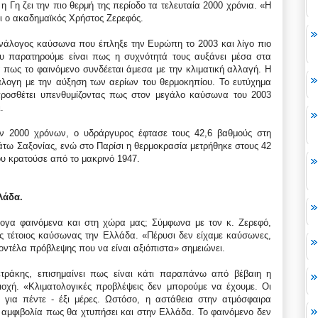
 Γη ζει την πιο θερμή της περίοδο τα τελευταία 2000 χρόνια. «Η
ει ο ακαδημαϊκός Χρήστος Ζερεφός.
ανάλογος καύσωνα που έπληξε την Ευρώπη το 2003 και λίγο πιο
 παρατηρούμε είναι πως η συχνότητά τους αυξάνει μέσα στα
 πως το φαινόμενο συνδέεται άμεσα με την κλιματική αλλαγή. Η
άλογη με την αύξηση των αερίων του θερμοκηπίου. Το ευτύχημα
 προσθέτει υπενθυμίζοντας πως στον μεγάλο καύσωνα του 2003
.
ων 2000 χρόνων, ο υδράργυρος έφτασε τους 42,6 βαθμούς στη
Κάτω Σαξονίας, ενώ στο Παρίσι η θερμοκρασία μετρήθηκε στους 42
υ κρατούσε από το μακρινό 1947.
λάδα.
λογα φαινόμενα και στη χώρα μας; Σύμφωνα με τον κ. Ζερεφό,
ας τέτοιος καύσωνας την Ελλάδα. «Πέρυσι δεν είχαμε καύσωνες,
οντέλα πρόβλεψης που να είναι αξιόπιστα» σημειώνει.
τράκης, επισημαίνει πως είναι κάτι παραπάνω από βέβαιη η
ιοχή. «Κλιματολογικές προβλέψεις δεν μπορούμε να έχουμε. Οι
ι για πέντε - έξι μέρες. Ωστόσο, η αστάθεια στην ατμόσφαιρα
 αμφιβολία πως θα χτυπήσει και στην Ελλάδα. Το φαινόμενο δεν