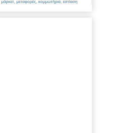
μάρκετ, μεταφορές, κομμωτήρια, εστίαση