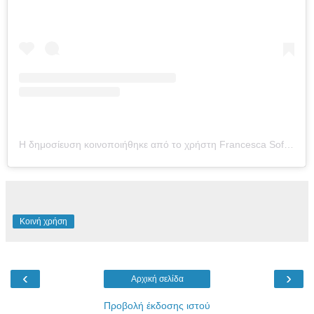
Η δημοσίευση κοινοποιήθηκε από το χρήστη Francesca Sofia Novello (@francescasofianovello)
Κοινή χρήση
‹
›
Αρχική σελίδα
Προβολή έκδοσης ιστού