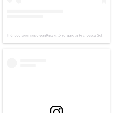
Η δημοσίευση κοινοποιήθηκε από το χρήστη Francesca Sofia Novello (@francescasofianovello)