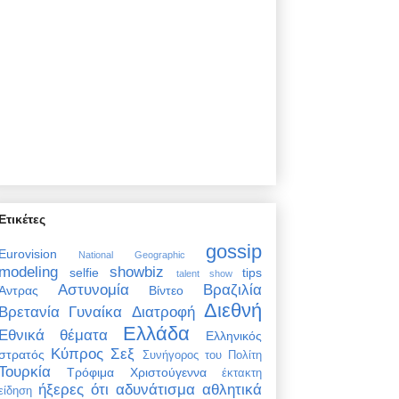
Ετικέτες
gossip
Eurovision
National Geographic
modeling
showbiz
selfie
tips
talent show
Αστυνομία
Βραζιλία
Άντρας
Βίντεο
Διεθνή
Βρετανία
Γυναίκα
Διατροφή
Ελλάδα
Εθνικά θέματα
Ελληνικός
Κύπρος
Σεξ
στρατός
Συνήγορος του Πολίτη
Τουρκία
Τρόφιμα
Χριστούγεννα
έκτακτη
ήξερες ότι
αδυνάτισμα
αθλητικά
είδηση