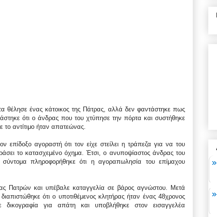
τα θέλησε ένας κάτοικος της Πάτρας, αλλά δεν φαντάστηκε πως
ιάστηκε ότι ο άνδρας που του χτύπησε την πόρτα και συστήθηκε
ε το αντίτιμο ήταν απατεώνας.
ον επίδοξο αγοραστή ότι τον είχε στείλει η τράπεζα για να του
ράσει το κατασχεμένο όχημα. Έτσι, ο ανυποψίαστος άνδρας του
 σύντομα πληροφορήθηκε ότι η αγοραπωλησία του επίμαχου
είας Πατρών και υπέβαλε καταγγελία σε βάρος αγνώστου. Μετά
 διαπιστώθηκε ότι ο υποτιθέμενος κλητήρας ήταν ένας 48χρονος
ε δικογραφία για απάτη και υποβλήθηκε στον εισαγγελέα