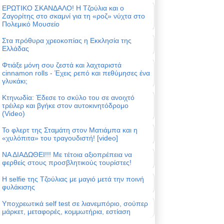
ΕΡΩΤΙΚΟ ΣΚΑΝΔΑΛΟ! Η Τζούλια και ο
Ζαγορίτης στο σκαμνί για τη «ροζ» νύχτα στο
Πολεμικό Μουσείο
Στα πρόθυρα χρεοκοπίας η Εκκλησία της
Ελλάδας
Φτιάξε μόνη σου ζεστά και λαχταριστά
cinnamon rolls - Έχεις ρεπό και πεθύμησες ένα
γλυκάκι;
Κτηνωδία: Έδεσε το σκύλο του σε ανοιχτό
τρέιλερ και βγήκε στον αυτοκινητόδρομο
(Video)
Το φλερτ της Σταμάτη στον Ματιάμπα και η
«χυλόπιτα» του τραγουδιστή! [video]
ΝΑ ΔΙΑΔΩΘΕΙ!!! Με τέτοια αξιοπρέπεια να
φερθείς στους προσβλητικούς τουρίστες!
Η selfie της Τζούλιας με μαγιό μετά την ποινή
φυλάκισης
Υποχρεωτικά self test σε λιανεμπόριο, σούπερ
μάρκετ, μεταφορές, κομμωτήρια, εστίαση