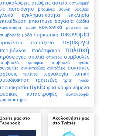
αποκαλύψεις
απόψεις
αστεία
αστυνομική
αυτοκίνητο
βιταμίνες
βουλή
βραβεία
βία
γλυκά
εγκληματικότητα
εκκλησία
εκπαίδευση
επιστήμες
εργασία
ζώδια
κοινωνικά
κακοποίηση ζώων
μυστικά και
οικονομία
ναρκωτικά
συμβουλές
μόδα
περίεργα
ομογένεια
παράξενα
πολιτική
περιβάλλον
ποδόσφαιρο
πρόσφυγες
σκυλιά
συμβουλές
στρατός
συμβουλές ομορφιάς
συμβουλές υγείας
συνταγές
συναυλίες
συνεντεύξεις
συντάξεις
σχέσεις
τεχνολογία
τοπική
ταλέντα
αυτοδιοίκηση
τράπεζες
τρίτη ηλικία
υγεία
τρομοκρατία
φυσικά φαινόμενα
φυσικές καταστροφές
φωτογραφία
χρηματιστήριο
Βρείτε μας στο
Ακολουθήστε μας
Facebook
στο Twitter