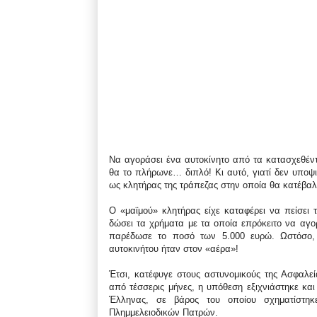
Να αγοράσει ένα αυτοκίνητο από τα κατασχεθέν
θα το πλήρωνε… διπλό! Κι αυτό, γιατί δεν υποψ
ως κλητήρας της τράπεζας στην οποία θα κατέβαλ
Ο «μαϊμού» κλητήρας είχε καταφέρει να πείσει τ
δώσει τα χρήματα με τα οποία επρόκειτο να αγο
παρέδωσε το ποσό των 5.000 ευρώ. Ωστόσο,
αυτοκινήτου ήταν στον «αέρα»!
Έτσι, κατέφυγε στους αστυνομικούς της Ασφαλ
από τέσσερις μήνες, η υπόθεση εξιχνιάστηκε και
Έλληνας, σε βάρος του οποίου σχηματίστηκ
Πλημμελειοδικών Πατρών.