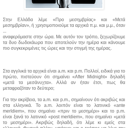
Στην Ελλάδα λέμε «Προ μεσημβρίας» και «Μετά
μεσημβρίαν», ή χρησιμοποιούμε τα αρχικά π.μ. και μ.μ., όταν
...
αναφερόμαστε στην ώρα. Με αυτόν τον τρόπο, ξεχωρίζουμε
τα δυο δωδεκάωρα που αποτελούν την ημέρα και κάνουμε
πιο συγκεκριμένες τις ώρες και την στιγμή της ημέρας.
Στα αγγλικά τα αρχικά είναι a.m. και p.m. Πολλοί, ειδικά για το
πρώτο, πιστεύουν ότι σημαίνει «After Midnight» δηλαδή
«μετά τα μεσάνυχτα». Αλλά αν ήταν έτσι, πως θα
μεταφραζόταν το δεύτερο;
Για την ακρίβεια, τα a.m. και p.m., σημαίνουν ότι ακριβώς και
στα ελληνικά. Το a.m. λοιπόν είναι το λατινικό «ante
merīdiem», που σημαίνει «πριν το μεσημέρι» και το p.m.
είναι ξανά το λατινικό «post merīdiem», που σημαίνει «μετά
το μεσημέρι». Ακριβώς δηλαδή, ότι λέμε κι εμείς στα