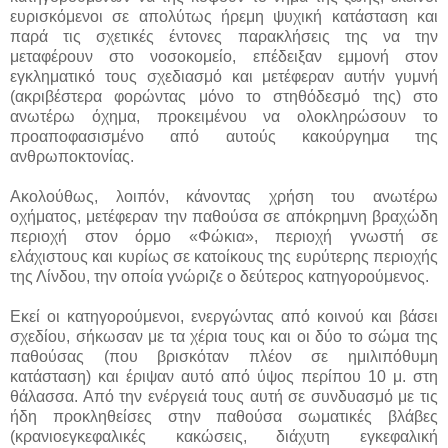
ευρισκόμενοι σε απολύτως ήρεμη ψυχική κατάσταση και
παρά τις σχετικές έντονες παρακλήσεις της να την
μεταφέρουν στο νοσοκομείο, επέδειξαν εμμονή στον
εγκληματικό τους σχεδιασμό και μετέφεραν αυτήν γυμνή
(ακριβέστερα φορώντας μόνο το στηθόδεσμό της) στο
ανωτέρω όχημα, προκειμένου να ολοκληρώσουν το
προαποφασισμένο από αυτούς κακούργημα της
ανθρωποκτονίας.
Ακολούθως, λοιπόν, κάνοντας χρήση του ανωτέρω
οχήματος, μετέφεραν την παθούσα σε απόκρημνη βραχώδη
περιοχή στον όρμο «Φώκια», περιοχή γνωστή σε
ελάχιστους και κυρίως σε κατοίκους της ευρύτερης περιοχής
της Λίνδου, την οποία γνώριζε ο δεύτερος κατηγορούμενος.
Εκεί οι κατηγορούμενοι, ενεργώντας από κοινού και βάσει
σχεδίου, σήκωσαν με τα χέρια τους και οι δύο το σώμα της
παθούσας (που βρισκόταν πλέον σε ημιλιπόθυμη
κατάσταση) και έριψαν αυτό από ύψος περίπου 10 μ. στη
θάλασσα. Από την ενέργειά τους αυτή σε συνδυασμό με τις
ήδη προκληθείσες στην παθούσα σωματικές βλάβες
(κρανιοεγκεφαλικές κακώσεις, διάχυτη εγκεφαλική