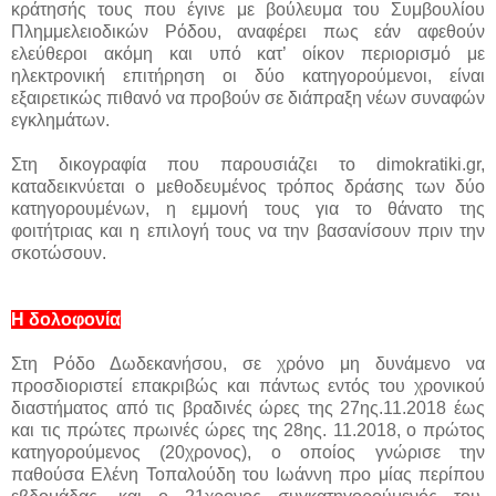
κράτησής τους που έγινε με βούλευμα του Συμβουλίου
Πλημμελειοδικών Ρόδου, αναφέρει πως εάν αφεθούν
ελεύθεροι ακόμη και υπό κατ’ οίκον περιορισμό με
ηλεκτρονική επιτήρηση οι δύο κατηγορούμενοι, είναι
εξαιρετικώς πιθανό να προβούν σε διάπραξη νέων συναφών
εγκλημάτων.
Στη δικογραφία που παρουσιάζει το dimokratiki.gr,
καταδεικνύεται ο μεθοδευμένος τρόπος δράσης των δύο
κατηγορουμένων, η εμμονή τους για το θάνατο της
φοιτήτριας και η επιλογή τους να την βασανίσουν πριν την
σκοτώσουν.
Η δολοφονία
Στη Ρόδο Δωδεκανήσου, σε χρόνο μη δυνάμενο να
προσδιοριστεί επακριβώς και πάντως εντός του χρονικού
διαστήματος από τις βραδινές ώρες της 27ης.11.2018 έως
και τις πρώτες πρωινές ώρες της 28ης. 11.2018, ο πρώτος
κατηγορούμενος (20χρονος), ο οποίος γνώρισε την
παθούσα Ελένη Τοπαλούδη του Ιωάννη προ μίας περίπου