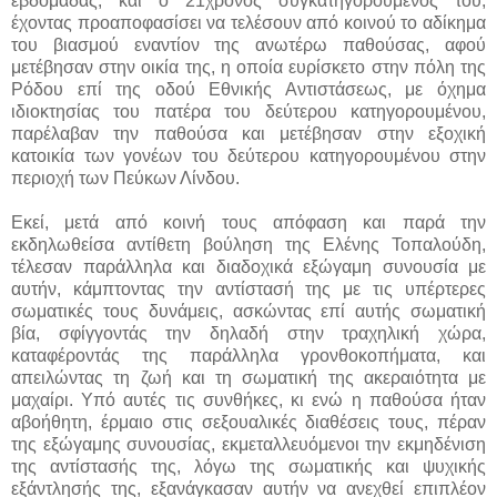
εβδομάδας, και ο 21χρονος συγκατηγορούμενός του,
έχοντας προαποφασίσει να τελέσουν από κοινού το αδίκημα
του βιασμού εναντίον της ανωτέρω παθούσας, αφού
μετέβησαν στην οικία της, η οποία ευρίσκετο στην πόλη της
Ρόδου επί της οδού Εθνικής Αντιστάσεως, με όχημα
ιδιοκτησίας του πατέρα του δεύτερου κατηγορουμένου,
παρέλαβαν την παθούσα και μετέβησαν στην εξοχική
κατοικία των γονέων του δεύτερου κατηγορουμένου στην
περιοχή των Πεύκων Λίνδου.
Εκεί, μετά από κοινή τους απόφαση και παρά την
εκδηλωθείσα αντίθετη βούληση της Ελένης Τοπαλούδη,
τέλεσαν παράλληλα και διαδοχικά εξώγαμη συνουσία με
αυτήν, κάμπτοντας την αντίστασή της με τις υπέρτερες
σωματικές τους δυνάμεις, ασκώντας επί αυτής σωματική
βία, σφίγγοντάς την δηλαδή στην τραχηλική χώρα,
καταφέροντάς της παράλληλα γρονθοκοπήματα, και
απειλώντας τη ζωή και τη σωματική της ακεραιότητα με
μαχαίρι. Υπό αυτές τις συνθήκες, κι ενώ η παθούσα ήταν
αβοήθητη, έρμαιο στις σεξουαλικές διαθέσεις τους, πέραν
της εξώγαμης συνουσίας, εκμεταλλευόμενοι την εκμηδένιση
της αντίστασής της, λόγω της σωματικής και ψυχικής
εξάντλησής της, εξανάγκασαν αυτήν να ανεχθεί επιπλέον