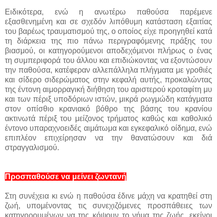
Ειδικότερα, ενώ η ανωτέρω παθούσα παρέμενε
εξασθενημένη και σε σχεδόν λιπόθυμη κατάσταση εξαιτίας
του βαρέως τραυματισμού της, ο οποίος είχε προηγηθεί κατά
τη διάρκεια της πιο πάνω περιγραφόμενης πράξης του
βιασμού, οι κατηγορούμενοι αποδεχόμενοι πλήρως ο ένας
τη συμπεριφορά του άλλου και επιδιώκοντας να εξοντώσουν
την παθούσα, κατέφεραν αλλεπάλληλα πλήγματα με γροθιές
και σίδερο σιδερώματος στην κεφαλή αυτής, προκαλώντας
της έντονη αιμορραγική διήθηση του αριστερού κροταφίτη μυ
και των πέριξ υποδόριων ιστών, μικρά ρωγμώδη κατάγματα
στον οπίσθιο κρανιακό βόθρο της βάσης του κρανίου
ακτινωτά πέριξ του μείζονος τρήματος καθώς και καθολικό
έντονο υπαραχνοειδές αιμάτωμα και εγκεφαλικό οίδημα, ενώ
επιπλέον επιχείρησαν να την θανατώσουν και διά
στραγγαλισμού.
Προσπαθούσε να μείνει ζωντανή
Στη συνέχεια κι ενώ η παθούσα έδινε μάχη να κρατηθεί στη
ζωή, υπομένοντας τις συνεχιζόμενες προσπάθειες των
κατηγορουμένων να της κόψουν το νήμα της ζωής, εκείνοι