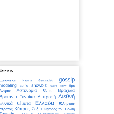
Ετικέτες
gossip
Eurovision
National Geographic
modeling
showbiz
selfie
tips
talent show
Αστυνομία
Βραζιλία
Άντρας
Βίντεο
Διεθνή
Βρετανία
Γυναίκα
Διατροφή
Ελλάδα
Εθνικά θέματα
Ελληνικός
Κύπρος
Σεξ
στρατός
Συνήγορος του Πολίτη
Τουρκία
Τρόφιμα
Χριστούγεννα