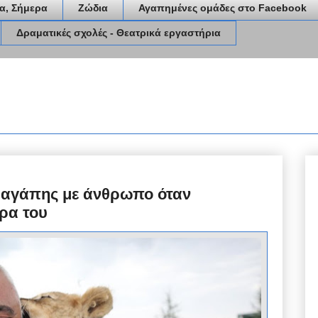
α, Σήμερα
Ζώδια
Αγαπημένες ομάδες στο Facebook
Δραματικές σχολές - Θεατρικά εργαστήρια
 αγάπης με άνθρωπο όταν
ρα του