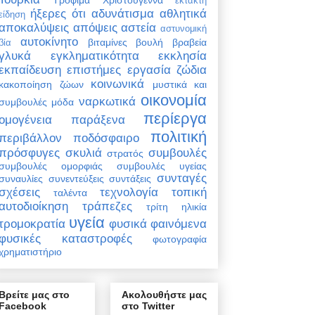
έκτακτη
ήξερες ότι
αδυνάτισμα
αθλητικά
είδηση
αποκαλύψεις
απόψεις
αστεία
αστυνομική
αυτοκίνητο
βιταμίνες
βουλή
βραβεία
βία
γλυκά
εγκληματικότητα
εκκλησία
εκπαίδευση
επιστήμες
εργασία
ζώδια
κοινωνικά
κακοποίηση ζώων
μυστικά και
οικονομία
ναρκωτικά
συμβουλές
μόδα
περίεργα
ομογένεια
παράξενα
πολιτική
περιβάλλον
ποδόσφαιρο
πρόσφυγες
σκυλιά
συμβουλές
στρατός
συμβουλές ομορφιάς
συμβουλές υγείας
συνταγές
συναυλίες
συνεντεύξεις
συντάξεις
σχέσεις
τεχνολογία
τοπική
ταλέντα
αυτοδιοίκηση
τράπεζες
τρίτη ηλικία
υγεία
τρομοκρατία
φυσικά φαινόμενα
φυσικές καταστροφές
φωτογραφία
χρηματιστήριο
Βρείτε μας στο
Ακολουθήστε μας
Facebook
στο Twitter