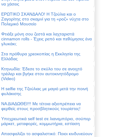
να χάσεις
ΕΡΩΤΙΚΟ ΣΚΑΝΔΑΛΟ! Η Τζούλια και ο
Ζαγορίτης στο σκαμνί για τη «ροζ» νύχτα στο
Πολεμικό Μουσείο
Φτιάξε μόνη σου ζεστά και λαχταριστά
cinnamon rolls - Έχεις ρεπό και πεθύμησες ένα
γλυκάκι;
Στα πρόθυρα χρεοκοπίας η Εκκλησία της
Ελλάδας
Κτηνωδία: Έδεσε το σκύλο του σε ανοιχτό
τρέιλερ και βγήκε στον αυτοκινητόδρομο
(Video)
Η selfie της Τζούλιας με μαγιό μετά την ποινή
φυλάκισης
ΝΑ ΔΙΑΔΩΘΕΙ!!! Με τέτοια αξιοπρέπεια να
φερθείς στους προσβλητικούς τουρίστες!
Υποχρεωτικά self test σε λιανεμπόριο, σούπερ
μάρκετ, μεταφορές, κομμωτήρια, εστίαση
Απασφαλίζει το ασφαλιστικό: Ποιοι κινδυνεύουν