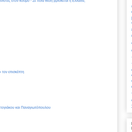
νιστές στον κόσμο - Σε ποια θέση βρίσκεται η Ελλάδα;
 τον επισκέπτη
Ντογιάκου και Παναγιωτόπουλου