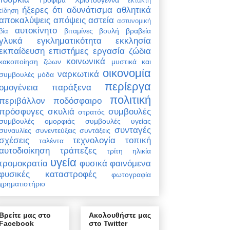
έκτακτη
ήξερες ότι
αδυνάτισμα
αθλητικά
είδηση
αποκαλύψεις
απόψεις
αστεία
αστυνομική
αυτοκίνητο
βιταμίνες
βουλή
βραβεία
βία
γλυκά
εγκληματικότητα
εκκλησία
εκπαίδευση
επιστήμες
εργασία
ζώδια
κοινωνικά
κακοποίηση ζώων
μυστικά και
οικονομία
ναρκωτικά
συμβουλές
μόδα
περίεργα
ομογένεια
παράξενα
πολιτική
περιβάλλον
ποδόσφαιρο
πρόσφυγες
σκυλιά
συμβουλές
στρατός
συμβουλές ομορφιάς
συμβουλές υγείας
συνταγές
συναυλίες
συνεντεύξεις
συντάξεις
σχέσεις
τεχνολογία
τοπική
ταλέντα
αυτοδιοίκηση
τράπεζες
τρίτη ηλικία
υγεία
τρομοκρατία
φυσικά φαινόμενα
φυσικές καταστροφές
φωτογραφία
χρηματιστήριο
Βρείτε μας στο
Ακολουθήστε μας
Facebook
στο Twitter