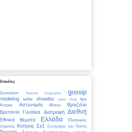
Ετικέτες
gossip
Eurovision
National Geographic
modeling
showbiz
selfie
tips
talent show
Αστυνομία
Βραζιλία
Άντρας
Βίντεο
Διεθνή
Βρετανία
Γυναίκα
Διατροφή
Ελλάδα
Εθνικά θέματα
Ελληνικός
Κύπρος
Σεξ
στρατός
Συνήγορος του Πολίτη
Τουρκία
Τρόφιμα
Χριστούγεννα