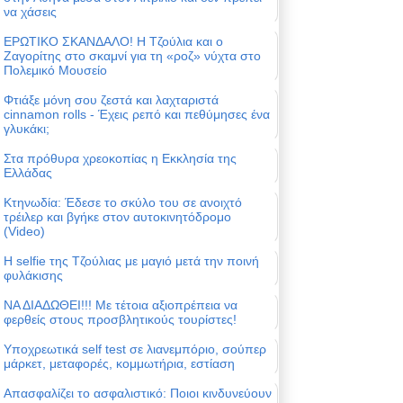
να χάσεις
ΕΡΩΤΙΚΟ ΣΚΑΝΔΑΛΟ! Η Τζούλια και ο
Ζαγορίτης στο σκαμνί για τη «ροζ» νύχτα στο
Πολεμικό Μουσείο
Φτιάξε μόνη σου ζεστά και λαχταριστά
cinnamon rolls - Έχεις ρεπό και πεθύμησες ένα
γλυκάκι;
Στα πρόθυρα χρεοκοπίας η Εκκλησία της
Ελλάδας
Κτηνωδία: Έδεσε το σκύλο του σε ανοιχτό
τρέιλερ και βγήκε στον αυτοκινητόδρομο
(Video)
Η selfie της Τζούλιας με μαγιό μετά την ποινή
φυλάκισης
ΝΑ ΔΙΑΔΩΘΕΙ!!! Με τέτοια αξιοπρέπεια να
φερθείς στους προσβλητικούς τουρίστες!
Υποχρεωτικά self test σε λιανεμπόριο, σούπερ
μάρκετ, μεταφορές, κομμωτήρια, εστίαση
Απασφαλίζει το ασφαλιστικό: Ποιοι κινδυνεύουν