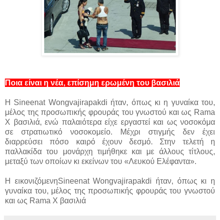
Ποια είναι η νέα, επίσημη ερωμένη του βασιλιά
Η Sineenat Wongvajirapakdi ήταν, όπως κι η γυναίκα του,
μέλος της προσωπικής φρουράς του γνωστού και ως Rama
X βασιλιά, ενώ παλαιότερα είχε εργαστεί και ως νοσοκόμα
σε στρατιωτικό νοσοκομείο. Μέχρι στιγμής δεν έχει
διαρρεύσει πόσο καιρό έχουν δεσμό. Στην τελετή η
παλλακίδα του μονάρχη τιμήθηκε και με άλλους τίτλους,
μεταξύ των οποίων κι εκείνων του «Λευκού Ελέφαντα».
Η εικονιζόμενηSineenat Wongvajirapakdi ήταν, όπως κι η
γυναίκα του, μέλος της προσωπικής φρουράς του γνωστού
και ως Rama X βασιλιά