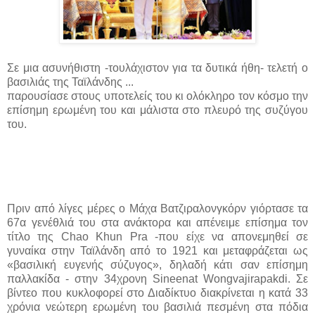
Σε μια ασυνήθιστη -τουλάχιστον για τα δυτικά ήθη- τελετή ο
βασιλιάς της Ταϊλάνδης ...
παρουσίασε στους υποτελείς του κι ολόκληρο τον κόσμο την
επίσημη ερωμένη του και μάλιστα στο πλευρό της συζύγου
του.
Πριν από λίγες μέρες ο Μάχα Βατζιραλονγκόρν γιόρτασε τα
67α γενέθλιά του στα ανάκτορα και απένειμε επίσημα τον
τίτλο της Chao Khun Pra -που είχε να απονεμηθεί σε
γυναίκα στην Ταϊλάνδη από το 1921 και μεταφράζεται ως
«βασιλική ευγενής σύζυγος», δηλαδή κάτι σαν επίσημη
παλλακίδα - στην 34χρονη Sineenat Wongvajirapakdi. Σε
βίντεο που κυκλοφορεί στο Διαδίκτυο διακρίνεται η κατά 33
χρόνια νεώτερη ερωμένη του βασιλιά πεσμένη στα πόδια