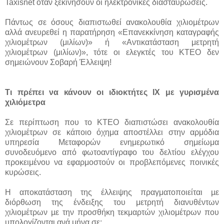
Taxisnet όταν ξεκινήσουν οι ηλεκτρονικές διασταυρώσεις.
Πάντως σε όσους διαπιστωθεί ανακολουθία χιλιομέτρων
αλλά ανευρεθεί η παρατήρηση «Επανεκκίνηση καταγραφής
χιλιομέτρων (μιλίων)» ή «Αντικατάσταση μετρητή
χιλιομέτρων (μιλίων)», τότε οι ελεγκτές του ΚΤΕΟ δεν
σημειώνουν Σοβαρή Έλλειψη!
Τι πρέπει να κάνουν οι ιδιοκτήτες ΙΧ με γυρισμένα
χιλιόμετρα
Σε περίπτωση που το ΚΤΕΟ διαπιστώσει ανακολουθία
χιλιομέτρων σε κάποιο όχημα αποστέλλει στην αρμόδια
υπηρεσία Μεταφορών ενημερωτικό σημείωμα
συνοδευόμενο από φωτοαντίγραφο του δελτίου ελέγχου
προκειμένου να εφαρμοστούν οι προβλεπόμενες ποινικές
κυρώσεις.
Η αποκατάσταση της έλλειψης πραγματοποιείται µε
διόρθωση της ένδειξης του μετρητή διανυθέντων
χιλιομέτρων µε την προσθήκη τεκμαρτών χιλιομέτρων που
υπολογίζονται ανά μήνα σε: