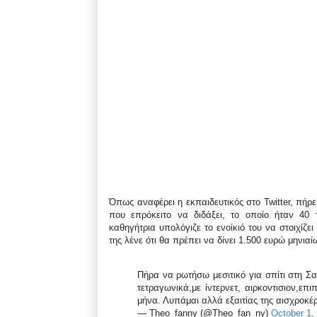
Όπως αναφέρει η εκπαιδευτικός στο Twitter, πήρε
που επρόκειτο να διδάξει, το οποίο ήταν 40 τ
καθηγήτρια υπολόγιζε το ενοίκιό του να στοιχίζ
της λένε ότι θα πρέπει να δίνει 1.500 ευρώ μηνιαί
Πήρα να ρωτήσω μεσιτικό για σπίτι στη Σα
τετραγωνικά,με ίντερνετ, αιρκοντισιον,ε
μήνα. Λυπάμαι αλλά εξαιτίας της αισχροκέρ
— Theo_fanny (@Theo_fan_ny)
October 1,