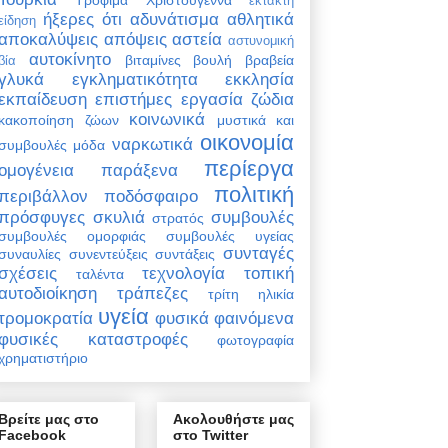
έκτακτη
ήξερες ότι
αδυνάτισμα
αθλητικά
είδηση
αποκαλύψεις
απόψεις
αστεία
αστυνομική
αυτοκίνητο
βιταμίνες
βουλή
βραβεία
βία
γλυκά
εγκληματικότητα
εκκλησία
εκπαίδευση
επιστήμες
εργασία
ζώδια
κοινωνικά
κακοποίηση ζώων
μυστικά και
οικονομία
ναρκωτικά
συμβουλές
μόδα
περίεργα
ομογένεια
παράξενα
πολιτική
περιβάλλον
ποδόσφαιρο
πρόσφυγες
σκυλιά
συμβουλές
στρατός
συμβουλές ομορφιάς
συμβουλές υγείας
συνταγές
συναυλίες
συνεντεύξεις
συντάξεις
σχέσεις
τεχνολογία
τοπική
ταλέντα
αυτοδιοίκηση
τράπεζες
τρίτη ηλικία
υγεία
τρομοκρατία
φυσικά φαινόμενα
φυσικές καταστροφές
φωτογραφία
χρηματιστήριο
Βρείτε μας στο
Ακολουθήστε μας
Facebook
στο Twitter