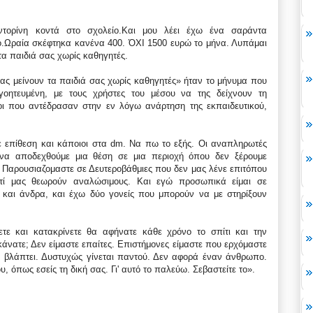
ντορίνη κοντά στο σχολείο.Και μου λέει έχω ένα σαράντα
νο.Ωραία σκέφτηκα κανένα 400. ΌΧΙ 1500 ευρώ το μήνα. Λυπάμαι
τα παιδιά σας χωρίς καθηγητές.
 ας μείνουν τα παιδιά σας χωρίς καθηγητές» ήταν το μήνυμα που
οητευμένη, με τους χρήστες του μέσου να της δείχνουν τη
οι που αντέδρασαν στην εν λόγω ανάρτηση της εκπαιδευτικού,
ε επίθεση και κάποιοι στα dm. Να πω το εξής. Οι αναπληρωτές
 να αποδεχθούμε μια θέση σε μια περιοχή όπου δεν ξέρουμε
. Παρουσιαζομαστε σε Δευτεροβάθμιες που δεν μας λένε επιτόπου
τί μας θεωρούν αναλώσιμους. Και εγώ προσωπικά είμαι σε
 και άνδρα, και έχω δύο γονείς που μπορούν να με στηρίξουν
νετε και κατακρίνετε θα αφήνατε κάθε χρόνο το σπίτι και την
κάνατε; Δεν είμαστε επαίτες. Επιστήμονες είμαστε που ερχόμαστε
ν βλάπτει. Δυστυχώς γίνεται παντού. Δεν αφορά έναν άνθρωπο.
, όπως εσείς τη δική σας. Γι' αυτό το παλεύω. Σεβαστείτε το».