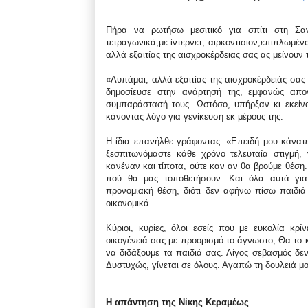
Πήρα να ρωτήσω μεσιτικό για σπίτι στη Σα
τετραγωνικά,με ίντερνετ, αιρκοντισιον,επιπλωμέ
αλλά εξαιτίας της αισχροκέρδειας σας ας μείνουν 
«Λυπάμαι, αλλά εξαιτίας της αισχροκέρδειάς σας
δημοσίευσε στην ανάρτησή της, εμφανώς απογ
συμπαράστασή τους. Ωστόσο, υπήρξαν κι εκείν
κάνοντας λόγο για γενίκευση εκ μέρους της.
Η ίδια επανήλθε γράφοντας: «Επειδή μου κάνατ
ξεσπιτωνόμαστε κάθε χρόνο τελευταία στιγμή,
κανέναν και τίποτα, ούτε καν αν θα βρούμε θέση
πού θα μας τοποθετήσουν. Και όλα αυτά για
προνομιακή θέση, διότι δεν αφήνω πίσω παιδιά
οικονομικά.
Κύριοι, κυρίες, όλοι εσείς που με ευκολία κρί
οικογένειά σας με προορισμό το άγνωστο; Θα το 
να διδάξουμε τα παιδιά σας. Λίγος σεβασμός δε
Δυστυχώς, γίνεται σε όλους. Αγαπώ τη δουλειά μου
Η απάντηση της Νίκης Κεραμέως