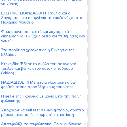
να χάσεις
ΕΡΩΤΙΚΟ ΣΚΑΝΔΑΛΟ! Η Τζούλια και ο
Ζαγορίτης στο σκαμνί για τη «ροζ» νύχτα στο
Πολεμικό Μουσείο
Φτιάξε μόνη σου ζεστά και λαχταριστά
cinnamon rolls - Έχεις ρεπό και πεθύμησες ένα
γλυκάκι;
Στα πρόθυρα χρεοκοπίας η Εκκλησία της
Ελλάδας
Κτηνωδία: Έδεσε το σκύλο του σε ανοιχτό
τρέιλερ και βγήκε στον αυτοκινητόδρομο
(Video)
ΝΑ ΔΙΑΔΩΘΕΙ!!! Με τέτοια αξιοπρέπεια να
φερθείς στους προσβλητικούς τουρίστες!
Η selfie της Τζούλιας με μαγιό μετά την ποινή
φυλάκισης
Υποχρεωτικά self test σε λιανεμπόριο, σούπερ
μάρκετ, μεταφορές, κομμωτήρια, εστίαση
Απασφαλίζει το ασφαλιστικό: Ποιοι κινδυνεύουν