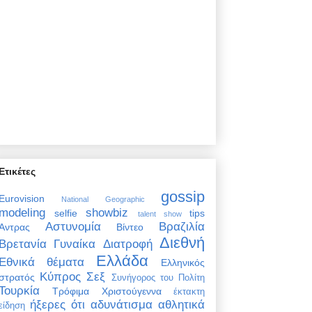
Ετικέτες
gossip
Eurovision
National Geographic
modeling
showbiz
selfie
tips
talent show
Αστυνομία
Βραζιλία
Άντρας
Βίντεο
Διεθνή
Βρετανία
Γυναίκα
Διατροφή
Ελλάδα
Εθνικά θέματα
Ελληνικός
Κύπρος
Σεξ
στρατός
Συνήγορος του Πολίτη
Τουρκία
Τρόφιμα
Χριστούγεννα
έκτακτη
ήξερες ότι
αδυνάτισμα
αθλητικά
είδηση