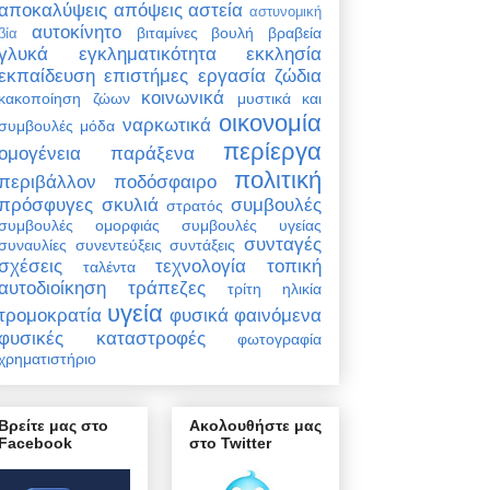
αποκαλύψεις
απόψεις
αστεία
αστυνομική
αυτοκίνητο
βιταμίνες
βουλή
βραβεία
βία
γλυκά
εγκληματικότητα
εκκλησία
εκπαίδευση
επιστήμες
εργασία
ζώδια
κοινωνικά
κακοποίηση ζώων
μυστικά και
οικονομία
ναρκωτικά
συμβουλές
μόδα
περίεργα
ομογένεια
παράξενα
πολιτική
περιβάλλον
ποδόσφαιρο
πρόσφυγες
σκυλιά
συμβουλές
στρατός
συμβουλές ομορφιάς
συμβουλές υγείας
συνταγές
συναυλίες
συνεντεύξεις
συντάξεις
σχέσεις
τεχνολογία
τοπική
ταλέντα
αυτοδιοίκηση
τράπεζες
τρίτη ηλικία
υγεία
τρομοκρατία
φυσικά φαινόμενα
φυσικές καταστροφές
φωτογραφία
χρηματιστήριο
Βρείτε μας στο
Ακολουθήστε μας
Facebook
στο Twitter