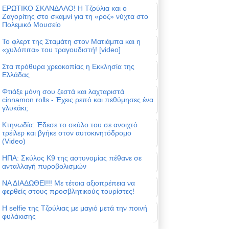
ΕΡΩΤΙΚΟ ΣΚΑΝΔΑΛΟ! Η Τζούλια και ο
Ζαγορίτης στο σκαμνί για τη «ροζ» νύχτα στο
Πολεμικό Μουσείο
Το φλερτ της Σταμάτη στον Ματιάμπα και η
«χυλόπιτα» του τραγουδιστή! [video]
Στα πρόθυρα χρεοκοπίας η Εκκλησία της
Ελλάδας
Φτιάξε μόνη σου ζεστά και λαχταριστά
cinnamon rolls - Έχεις ρεπό και πεθύμησες ένα
γλυκάκι;
Κτηνωδία: Έδεσε το σκύλο του σε ανοιχτό
τρέιλερ και βγήκε στον αυτοκινητόδρομο
(Video)
ΗΠΑ: Σκύλος Κ9 της αστυνομίας πέθανε σε
ανταλλαγή πυροβολισμών
ΝΑ ΔΙΑΔΩΘΕΙ!!! Με τέτοια αξιοπρέπεια να
φερθείς στους προσβλητικούς τουρίστες!
Η selfie της Τζούλιας με μαγιό μετά την ποινή
φυλάκισης