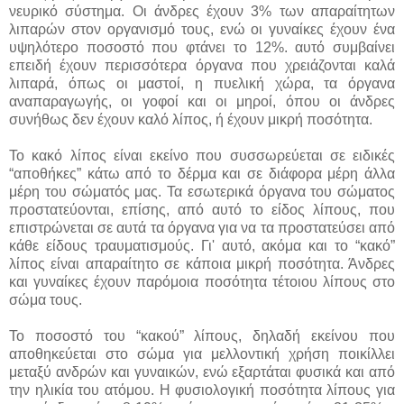
νευρικό σύστημα. Οι άνδρες έχουν 3% των απαραίτητων
λιπαρών στον οργανισμό τους, ενώ οι γυναίκες έχουν ένα
υψηλότερο ποσοστό που φτάνει το 12%. αυτό συμβαίνει
επειδή έχουν περισσότερα όργανα που χρειάζονται καλά
λιπαρά, όπως οι μαστοί, η πυελική χώρα, τα όργανα
αναπαραγωγής, οι γοφοί και οι μηροί, όπου οι άνδρες
συνήθως δεν έχουν καλό λίπος, ή έχουν μικρή ποσότητα.
Το κακό λίπος είναι εκείνο που συσσωρεύεται σε ειδικές
“αποθήκες” κάτω από το δέρμα και σε διάφορα μέρη άλλα
μέρη του σώματός μας. Τα εσωτερικά όργανα του σώματος
προστατεύονται, επίσης, από αυτό το είδος λίπους, που
επιστρώνεται σε αυτά τα όργανα για να τα προστατεύσει από
κάθε είδους τραυματισμούς. Γι' αυτό, ακόμα και το “κακό”
λίπος είναι απαραίτητο σε κάποια μικρή ποσότητα. Άνδρες
και γυναίκες έχουν παρόμοια ποσότητα τέτοιου λίπους στο
σώμα τους.
Το ποσοστό του “κακού” λίπους, δηλαδή εκείνου που
αποθηκεύεται στο σώμα για μελλοντική χρήση ποικίλλει
μεταξύ ανδρών και γυναικών, ενώ εξαρτάται φυσικά και από
την ηλικία του ατόμου. Η φυσιολογική ποσότητα λίπους για