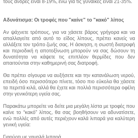
τους άνδρες είναι 8-19%, ενώ για τις γυναίκες είναι 21-35%.
Αδυνάτισμα: Οι τροφές που "καίνε" το "κακό" λίπος
Αν ψάχνετε τρόπους, για να χάσετε βάρος γρήγορα και να
απαλλαγείτε από αυτό το είδος λίπους, πρέπει κανείς να
αλλάξετε τον τρόπο ζωής σας. Η άσκηση, η σωστή διατροφή
και περιοδική η αποτοξίνωση μπορούν να σας δώσουν τη
δυνατότητα να κάψετε τις επιπλέον θερμίδες που δεν
απαιτούνται στην καθημερινή σας διατροφή.
Θα πρέπει σίγουρα να αυξήσετε και την κατανάλωση νερού,
επειδή όσο περισσότερο πίνετε, τόσο πιο εύκολα θα χάσετε
τα περιττά κιλά, αλλά θα έχετε και πολλά περισσότερα οφέλη
στην γενικότερη υγεία σας.
Παρακάτω μπορείτε να δείτε μια μεγάλη λίστα με τροφές που
καίνε το “κακό” λίπος, θα σας βοηθήσουν να αδυνατίσετε,
ενώ πολλές από αυτές περιέχουν καλά λιπαρά για καλύτερη
γενική υγεία:
Γιαούρτι με χαμηλά λιπαρά