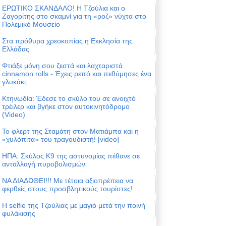
ΕΡΩΤΙΚΟ ΣΚΑΝΔΑΛΟ! Η Τζούλια και ο
Ζαγορίτης στο σκαμνί για τη «ροζ» νύχτα στο
Πολεμικό Μουσείο
Στα πρόθυρα χρεοκοπίας η Εκκλησία της
Ελλάδας
Φτιάξε μόνη σου ζεστά και λαχταριστά
cinnamon rolls - Έχεις ρεπό και πεθύμησες ένα
γλυκάκι;
Κτηνωδία: Έδεσε το σκύλο του σε ανοιχτό
τρέιλερ και βγήκε στον αυτοκινητόδρομο
(Video)
Το φλερτ της Σταμάτη στον Ματιάμπα και η
«χυλόπιτα» του τραγουδιστή! [video]
ΗΠΑ: Σκύλος Κ9 της αστυνομίας πέθανε σε
ανταλλαγή πυροβολισμών
ΝΑ ΔΙΑΔΩΘΕΙ!!! Με τέτοια αξιοπρέπεια να
φερθείς στους προσβλητικούς τουρίστες!
Η selfie της Τζούλιας με μαγιό μετά την ποινή
φυλάκισης