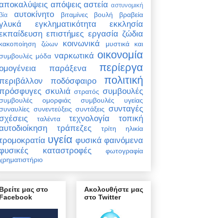
αποκαλύψεις
απόψεις
αστεία
αστυνομική
αυτοκίνητο
βιταμίνες
βουλή
βραβεία
βία
γλυκά
εγκληματικότητα
εκκλησία
εκπαίδευση
επιστήμες
εργασία
ζώδια
κοινωνικά
κακοποίηση ζώων
μυστικά και
οικονομία
ναρκωτικά
συμβουλές
μόδα
περίεργα
ομογένεια
παράξενα
πολιτική
περιβάλλον
ποδόσφαιρο
πρόσφυγες
σκυλιά
συμβουλές
στρατός
συμβουλές ομορφιάς
συμβουλές υγείας
συνταγές
συναυλίες
συνεντεύξεις
συντάξεις
σχέσεις
τεχνολογία
τοπική
ταλέντα
αυτοδιοίκηση
τράπεζες
τρίτη ηλικία
υγεία
τρομοκρατία
φυσικά φαινόμενα
φυσικές καταστροφές
φωτογραφία
χρηματιστήριο
Βρείτε μας στο
Ακολουθήστε μας
Facebook
στο Twitter