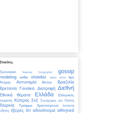
Ετικέτες
gossip
Eurovision
National Geographic
modeling
showbiz
selfie
tips
talent show
Αστυνομία
Βραζιλία
Άντρας
Βίντεο
Διεθνή
Βρετανία
Γυναίκα
Διατροφή
Ελλάδα
Εθνικά θέματα
Ελληνικός
Κύπρος
Σεξ
στρατός
Συνήγορος του Πολίτη
Τουρκία
Τρόφιμα
Χριστούγεννα
έκτακτη
ήξερες ότι
αδυνάτισμα
αθλητικά
είδηση