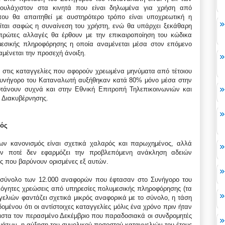
ουλάχιστον στα κινητά που είναι δηλωμένα για χρήση από
ου θα απαιτηθεί με αυστηρότερο τρόπο είναι υποχρεωτική η
ίται σαφώς η συναίνεση του χρήστη, ενώ θα υπάρχει ξεκάθαρη
ρώτες αλλαγές θα έρθουν με την επικαιροποίηση του κώδικα
υμεσικής πληροφόρησης η οποία αναμένεται μέσα στον επόμενο
αμένεται την προσεχή άνοιξη.
η στις καταγγελίες που αφορούν χρεωμένα μηνύματα από τέτοιου
 Συνήγορο του Καταναλωτή αυξήθηκαν κατά 80% μόνο μέσα στην
 φτάνουν συχνά και στην Εθνική Επιτροπή Τηλεπικοινωνιών και
 Διακυβέρνησης.
μός
ύων κανονισμός είναι σχετικά χαλαρός και παρωχημένος, αλλά
δόν ποτέ δεν εφαρμόζει την προβλεπόμενη ανάκληση αδειών
ίες που βαρύνουν ορισμένες εξ αυτών.
 σύνολο των 12.000 αναφορών που έφτασαν στο Συνήγορο του
λόγητες χρεώσεις από υπηρεσίες πολυμεσικής πληροφόρησης (τα
ελιών φαντάζει σχετικά μικρός αναφορικά με το σύνολο, η τάση
δομένου ότι οι αντίστοιχες καταγγελίες μόλις ένα χρόνο πριν ήταν
λιστα τον περασμένο Δεκέμβριο που παραδοσιακά οι συνδρομητές
μάτων, η αύξηση του συνολικού ποσοστού καταγγελιών του έτους