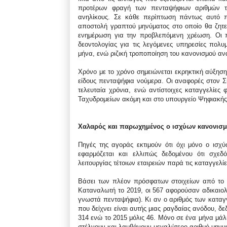
προτέρων φραγή των πενταψήφιων αριθμών τ
ανηλίκους. Σε κάθε περίπτωση πάντως αυτό π
αποστολή γραπτού μηνύματος στο οποίο θα ζητε
ενημέρωση για την προβλεπόμενη χρέωση. Οι π
δεοντολογίας για τις λεγόμενες υπηρεσίες πολ
μήνα, ενώ ριζική τροποποίηση του κανονισμού αν
Χρόνο με το χρόνο σημειώνεται εκρηκτική αύξησ
είδους πενταψήφια νούμερα. Οι αναφορές στον
τελευταία χρόνια, ενώ αντίστοιχες καταγγελίες
Ταχυδρομείων ακόμη και στο υπουργείο Ψηφιακής
Χαλαρός και παρωχημένος ο ισχύων κανονισ
Πηγές της αγοράς εκτιμούν ότι όχι μόνο ο ισχ
εφαρμόζεται και ελλιπώς δεδομένου ότι σχε
λειτουργίας τέτοιων εταιρειών παρά τις καταγγελ
Βάσει των πλέον πρόσφατων στοιχείων από το
Καταναλωτή το 2019, οι 567 αφορούσαν αδικαιο
γνωστά πενταψήφια). Κι αν ο αριθμός των καταγγ
που δείχνει είναι αυτής μιας ραγδαίας ανόδου, δε
314 ενώ το 2015 μόλις 46. Μόνο σε ένα μήνα μά
στέλνουν και λαμβάνουν μεγαλύτερο αριθμό μηνυ