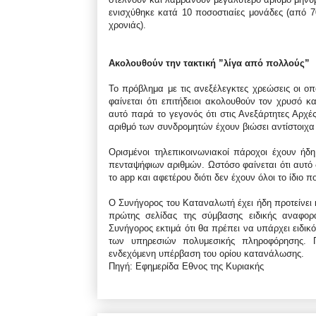
ενισχύθηκε κατά 10 ποσοστιαίες μονάδες (από 
χρονιάς).
Ακολουθούν την τακτική ”λίγα από πολλούς”
Το πρόβλημα με τις ανεξέλεγκτες χρεώσεις οι οπ
φαίνεται ότι επιτήδειοι ακολουθούν τον χρυσό κ
αυτό παρά το γεγονός ότι στις Ανεξάρτητες Αρχέ
αριθμό των συνδρομητών έχουν βιώσει αντίστοιχα 
Ορισμένοι τηλεπικοινωνιακοί πάροχοι έχουν ήδ
πενταψήφιων αριθμών. Ωστόσο φαίνεται ότι αυτό δ
το app και αφετέρου διότι δεν έχουν όλοι το ίδιο π
Ο Συνήγορος του Καταναλωτή έχει ήδη προτείνει 
πρώτης σελίδας της σύμβασης ειδικής αναφορ
Συνήγορος εκτιμά ότι θα πρέπει να υπάρχει ειδικ
των υπηρεσιών πολυμεσικής πληροφόρησης. Π
ενδεχόμενη υπέρβαση του ορίου κατανάλωσης.
Πηγή: Εφημερίδα Εθνος της Κυριακής