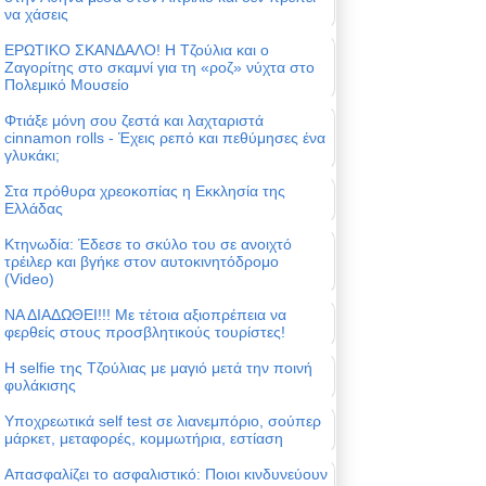
να χάσεις
ΕΡΩΤΙΚΟ ΣΚΑΝΔΑΛΟ! Η Τζούλια και ο
Ζαγορίτης στο σκαμνί για τη «ροζ» νύχτα στο
Πολεμικό Μουσείο
Φτιάξε μόνη σου ζεστά και λαχταριστά
cinnamon rolls - Έχεις ρεπό και πεθύμησες ένα
γλυκάκι;
Στα πρόθυρα χρεοκοπίας η Εκκλησία της
Ελλάδας
Κτηνωδία: Έδεσε το σκύλο του σε ανοιχτό
τρέιλερ και βγήκε στον αυτοκινητόδρομο
(Video)
ΝΑ ΔΙΑΔΩΘΕΙ!!! Με τέτοια αξιοπρέπεια να
φερθείς στους προσβλητικούς τουρίστες!
Η selfie της Τζούλιας με μαγιό μετά την ποινή
φυλάκισης
Υποχρεωτικά self test σε λιανεμπόριο, σούπερ
μάρκετ, μεταφορές, κομμωτήρια, εστίαση
Απασφαλίζει το ασφαλιστικό: Ποιοι κινδυνεύουν