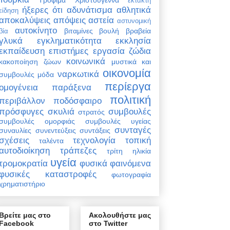
έκτακτη
ήξερες ότι
αδυνάτισμα
αθλητικά
είδηση
αποκαλύψεις
απόψεις
αστεία
αστυνομική
αυτοκίνητο
βιταμίνες
βουλή
βραβεία
βία
γλυκά
εγκληματικότητα
εκκλησία
εκπαίδευση
επιστήμες
εργασία
ζώδια
κοινωνικά
κακοποίηση ζώων
μυστικά και
οικονομία
ναρκωτικά
συμβουλές
μόδα
περίεργα
ομογένεια
παράξενα
πολιτική
περιβάλλον
ποδόσφαιρο
πρόσφυγες
σκυλιά
συμβουλές
στρατός
συμβουλές ομορφιάς
συμβουλές υγείας
συνταγές
συναυλίες
συνεντεύξεις
συντάξεις
σχέσεις
τεχνολογία
τοπική
ταλέντα
αυτοδιοίκηση
τράπεζες
τρίτη ηλικία
υγεία
τρομοκρατία
φυσικά φαινόμενα
φυσικές καταστροφές
φωτογραφία
χρηματιστήριο
Βρείτε μας στο
Ακολουθήστε μας
Facebook
στο Twitter