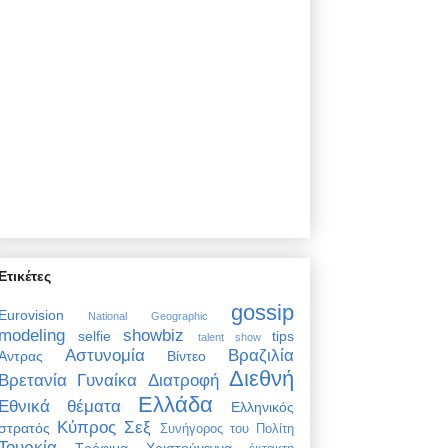
Ετικέτες
gossip
Eurovision
National Geographic
modeling
showbiz
selfie
tips
talent show
Αστυνομία
Βραζιλία
Άντρας
Βίντεο
Διεθνή
Βρετανία
Γυναίκα
Διατροφή
Ελλάδα
Εθνικά θέματα
Ελληνικός
Κύπρος
Σεξ
στρατός
Συνήγορος του Πολίτη
Τουρκία
Τρόφιμα
Χριστούγεννα