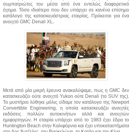
συμπατριώτες του μέσα από ένα εντελώς διαφορετικό
όχημα. Τόσο ιδιαίτερο που δεν υπάρχει σε κανένα επίσημο
κατάλογο της κατασκευάστριας εταιρίας. Πρόκειται για ένα
ανοιχτό GMC Denali XL.
Μετά από μία μικρή έρευνα ανακαλύψαμε, πως η GMC δεν
κατασκευάζει ούτε ανοιχτό Yukon ούτε Denali (το SUV της).
Το μυστήριο λύθηκε μόλις είδαμε τον κατάλογο της Newport
Convertible Engineering, η οποία κατασκευάζει ανοιχτές
εκδόσεις πολλών αυτοκινήτων αλλά και ανοιχτών
ημιφορτηγών. Η εταιρία υπάρχει από το 1983 έχει έδρα το
Huntington Beach στην Καλιφόρνια και έχει υποκαταστήματα
στο Λος Άντζελες, την Βαρκελώνη, το Κατάρ και την Κίνα.