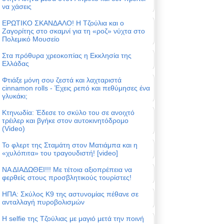
να χάσεις
ΕΡΩΤΙΚΟ ΣΚΑΝΔΑΛΟ! Η Τζούλια και ο
Ζαγορίτης στο σκαμνί για τη «ροζ» νύχτα στο
Πολεμικό Μουσείο
Στα πρόθυρα χρεοκοπίας η Εκκλησία της
Ελλάδας
Φτιάξε μόνη σου ζεστά και λαχταριστά
cinnamon rolls - Έχεις ρεπό και πεθύμησες ένα
γλυκάκι;
Κτηνωδία: Έδεσε το σκύλο του σε ανοιχτό
τρέιλερ και βγήκε στον αυτοκινητόδρομο
(Video)
Το φλερτ της Σταμάτη στον Ματιάμπα και η
«χυλόπιτα» του τραγουδιστή! [video]
ΝΑ ΔΙΑΔΩΘΕΙ!!! Με τέτοια αξιοπρέπεια να
φερθείς στους προσβλητικούς τουρίστες!
ΗΠΑ: Σκύλος Κ9 της αστυνομίας πέθανε σε
ανταλλαγή πυροβολισμών
Η selfie της Τζούλιας με μαγιό μετά την ποινή