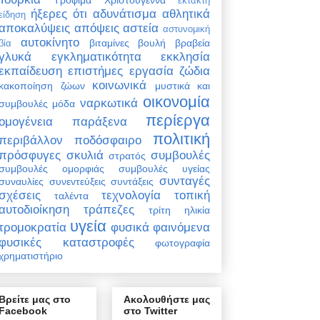
έκτακτη
ήξερες ότι
αδυνάτισμα
αθλητικά
είδηση
αποκαλύψεις
απόψεις
αστεία
αστυνομική
αυτοκίνητο
βιταμίνες
βουλή
βραβεία
βία
γλυκά
εγκληματικότητα
εκκλησία
εκπαίδευση
επιστήμες
εργασία
ζώδια
κοινωνικά
κακοποίηση ζώων
μυστικά και
οικονομία
ναρκωτικά
συμβουλές
μόδα
περίεργα
ομογένεια
παράξενα
πολιτική
περιβάλλον
ποδόσφαιρο
πρόσφυγες
σκυλιά
συμβουλές
στρατός
συμβουλές ομορφιάς
συμβουλές υγείας
συνταγές
συναυλίες
συνεντεύξεις
συντάξεις
σχέσεις
τεχνολογία
τοπική
ταλέντα
αυτοδιοίκηση
τράπεζες
τρίτη ηλικία
υγεία
τρομοκρατία
φυσικά φαινόμενα
φυσικές καταστροφές
φωτογραφία
χρηματιστήριο
Βρείτε μας στο
Ακολουθήστε μας
Facebook
στο Twitter