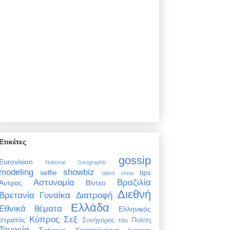
Ετικέτες
gossip
Eurovision
National Geographic
modeling
showbiz
selfie
tips
talent show
Αστυνομία
Βραζιλία
Άντρας
Βίντεο
Διεθνή
Βρετανία
Γυναίκα
Διατροφή
Ελλάδα
Εθνικά θέματα
Ελληνικός
Κύπρος
Σεξ
στρατός
Συνήγορος του Πολίτη
Τουρκία
Τρόφιμα
Χριστούγεννα