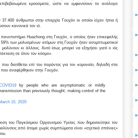
επιβεβαιωμένα κρούσματα, ώστε να εμφανίσουν τα ανάλογα
ν 37.400 άνθρωποι στην επαρχία Γουχάν οι οποίοι είχαν ήπια ή
ουν κανονικά τον ιό.
ο πανεπιστήμιο Huazhong στη Γουχάν, ο οποίος ήταν επικεφαλής
το 59% των μολυσμένων ατόμων στη Γουχάν ήταν ασυμπτωματικοί
μολύνουν κι άλλους. Αυτό ίσως μπορεί να εξηγήσει γιατί ο ιός
πέκταση σε όλον τον κόσμο».
που διατίθεται επί του παρόντος για τον κοροναϊο, δηλαδή στα
ς που αναφέρθηκαν στην Γουχάν.
COVID19
by people who are asymptomatic or mildly
ansmission than previously thought; making control of the
March 15, 2020
θεση του Παγκόσμιου Οργανισμού Υγείας που δημοσιεύτηκε τον
μολύνσεις από άτομα χωρίς συμπτώματα είναι «σχετικά σπάνιες»
σου.