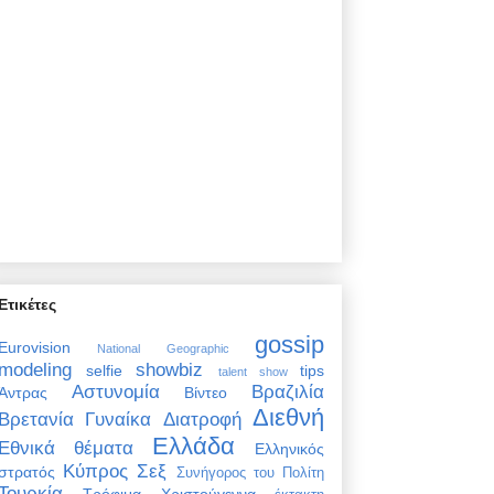
Ετικέτες
gossip
Eurovision
National Geographic
modeling
showbiz
selfie
tips
talent show
Αστυνομία
Βραζιλία
Άντρας
Βίντεο
Διεθνή
Βρετανία
Γυναίκα
Διατροφή
Ελλάδα
Εθνικά θέματα
Ελληνικός
Κύπρος
Σεξ
στρατός
Συνήγορος του Πολίτη
Τουρκία
Τρόφιμα
Χριστούγεννα