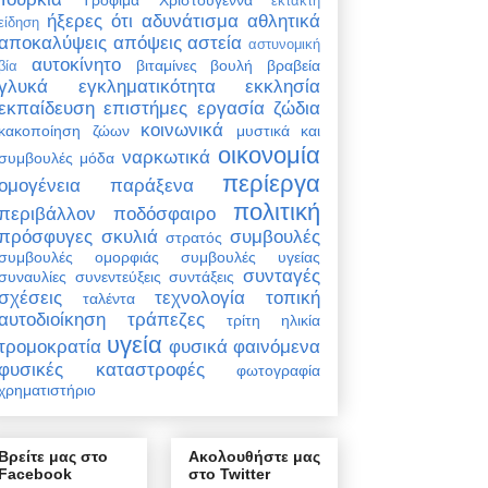
έκτακτη
ήξερες ότι
αδυνάτισμα
αθλητικά
είδηση
αποκαλύψεις
απόψεις
αστεία
αστυνομική
αυτοκίνητο
βιταμίνες
βουλή
βραβεία
βία
γλυκά
εγκληματικότητα
εκκλησία
εκπαίδευση
επιστήμες
εργασία
ζώδια
κοινωνικά
κακοποίηση ζώων
μυστικά και
οικονομία
ναρκωτικά
συμβουλές
μόδα
περίεργα
ομογένεια
παράξενα
πολιτική
περιβάλλον
ποδόσφαιρο
πρόσφυγες
σκυλιά
συμβουλές
στρατός
συμβουλές ομορφιάς
συμβουλές υγείας
συνταγές
συναυλίες
συνεντεύξεις
συντάξεις
σχέσεις
τεχνολογία
τοπική
ταλέντα
αυτοδιοίκηση
τράπεζες
τρίτη ηλικία
υγεία
τρομοκρατία
φυσικά φαινόμενα
φυσικές καταστροφές
φωτογραφία
χρηματιστήριο
Βρείτε μας στο
Ακολουθήστε μας
Facebook
στο Twitter