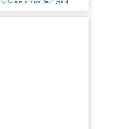
«χυλόπιτα» του τραγουδιστή! [video]