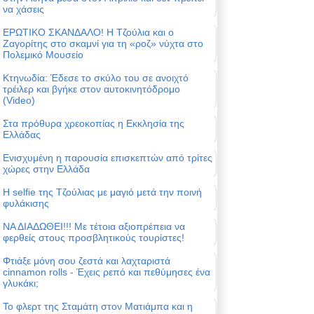
να χάσεις
ΕΡΩΤΙΚΟ ΣΚΑΝΔΑΛΟ! Η Τζούλια και ο
Ζαγορίτης στο σκαμνί για τη «ροζ» νύχτα στο
Πολεμικό Μουσείο
Κτηνωδία: Έδεσε το σκύλο του σε ανοιχτό
τρέιλερ και βγήκε στον αυτοκινητόδρομο
(Video)
Στα πρόθυρα χρεοκοπίας η Εκκλησία της
Ελλάδας
Ενισχυμένη η παρουσία επισκεπτών από τρίτες
χώρες στην Ελλάδα
Η selfie της Τζούλιας με μαγιό μετά την ποινή
φυλάκισης
ΝΑ ΔΙΑΔΩΘΕΙ!!! Με τέτοια αξιοπρέπεια να
φερθείς στους προσβλητικούς τουρίστες!
Φτιάξε μόνη σου ζεστά και λαχταριστά
cinnamon rolls - Έχεις ρεπό και πεθύμησες ένα
γλυκάκι;
Το φλερτ της Σταμάτη στον Ματιάμπα και η