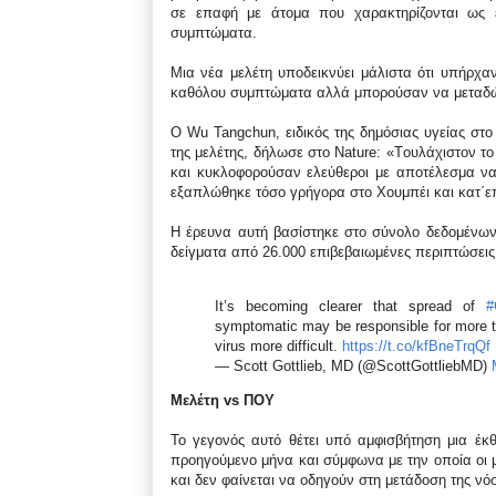
σε επαφή με άτομα που χαρακτηρίζονται ως 
συμπτώματα.
Μια νέα μελέτη υποδεικνύει μάλιστα ότι υπήρχα
καθόλου συμπτώματα αλλά μπορούσαν να μεταδώσ
Ο Wu Tangchun, ειδικός της δημόσιας υγείας στ
της μελέτης, δήλωσε στο Nature: «Tουλάχιστον 
και κυκλοφορούσαν ελεύθεροι με αποτέλεσμα να 
εξαπλώθηκε τόσο γρήγορα στο Χουμπέι και κατ΄ε
Η έρευνα αυτή βασίστηκε στο σύνολο δεδομένων 
δείγματα από 26.000 επιβεβαιωμένες περιπτώσει
It’s becoming clearer that spread of
#
symptomatic may be responsible for more tr
virus more difficult.
https://t.co/kfBneTrqQf
— Scott Gottlieb, MD (@ScottGottliebMD)
Μελέτη vs ΠΟΥ
Το γεγονός αυτό θέτει υπό αμφισβήτηση μια έκ
προηγούμενο μήνα και σύμφωνα με την οποία οι 
και δεν φαίνεται να οδηγούν στη μετάδοση της νό