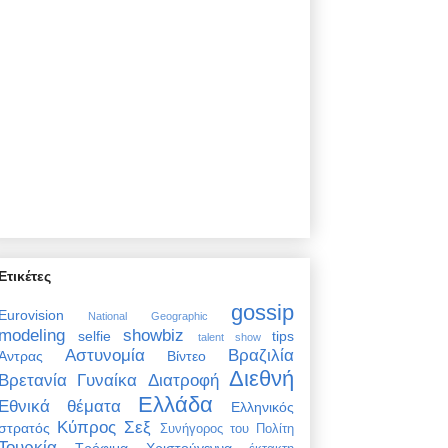
Ετικέτες
gossip
Eurovision
National Geographic
modeling
showbiz
selfie
tips
talent show
Αστυνομία
Βραζιλία
Άντρας
Βίντεο
Διεθνή
Βρετανία
Γυναίκα
Διατροφή
Ελλάδα
Εθνικά θέματα
Ελληνικός
Κύπρος
Σεξ
στρατός
Συνήγορος του Πολίτη
Τουρκία
Τρόφιμα
Χριστούγεννα