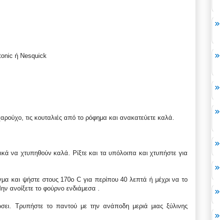
onic ή Nesquick
χαρούχο, τις κουταλιές από το ρόφημα και ανακατεύετε καλά.
λικά να χτυπηθούν καλά. Ρίξτε και τα υπόλοιπα και χτυπήστε για
ίγμα και ψήστε στους 170ο C για περίπου 40 λεπτά ή μέχρι να το
ην ανοίξετε το φούρνο ενδιάμεσα .
ώσει. Τρυπήστε το παντού με την ανάποδη μεριά μιας ξύλινης