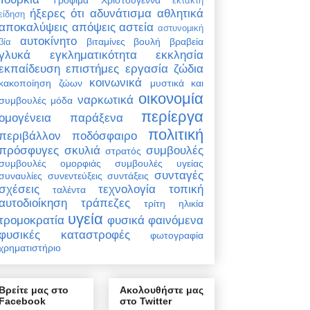
έκτακτη
ήξερες ότι
αδυνάτισμα
αθλητικά
είδηση
αποκαλύψεις
απόψεις
αστεία
αστυνομική
αυτοκίνητο
βιταμίνες
βουλή
βραβεία
βία
γλυκά
εγκληματικότητα
εκκλησία
εκπαίδευση
επιστήμες
εργασία
ζώδια
κοινωνικά
κακοποίηση ζώων
μυστικά και
οικονομία
ναρκωτικά
συμβουλές
μόδα
περίεργα
ομογένεια
παράξενα
πολιτική
περιβάλλον
ποδόσφαιρο
πρόσφυγες
σκυλιά
συμβουλές
στρατός
συμβουλές ομορφιάς
συμβουλές υγείας
συνταγές
συναυλίες
συνεντεύξεις
συντάξεις
σχέσεις
τεχνολογία
τοπική
ταλέντα
αυτοδιοίκηση
τράπεζες
τρίτη ηλικία
υγεία
τρομοκρατία
φυσικά φαινόμενα
φυσικές καταστροφές
φωτογραφία
χρηματιστήριο
Βρείτε μας στο
Ακολουθήστε μας
Facebook
στο Twitter