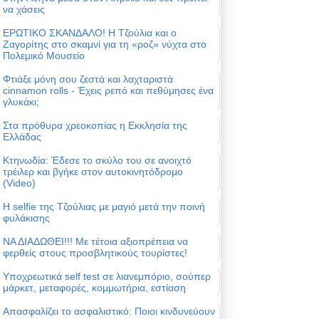
να χάσεις
ΕΡΩΤΙΚΟ ΣΚΑΝΔΑΛΟ! Η Τζούλια και ο
Ζαγορίτης στο σκαμνί για τη «ροζ» νύχτα στο
Πολεμικό Μουσείο
Φτιάξε μόνη σου ζεστά και λαχταριστά
cinnamon rolls - Έχεις ρεπό και πεθύμησες ένα
γλυκάκι;
Στα πρόθυρα χρεοκοπίας η Εκκλησία της
Ελλάδας
Κτηνωδία: Έδεσε το σκύλο του σε ανοιχτό
τρέιλερ και βγήκε στον αυτοκινητόδρομο
(Video)
Η selfie της Τζούλιας με μαγιό μετά την ποινή
φυλάκισης
ΝΑ ΔΙΑΔΩΘΕΙ!!! Με τέτοια αξιοπρέπεια να
φερθείς στους προσβλητικούς τουρίστες!
Υποχρεωτικά self test σε λιανεμπόριο, σούπερ
μάρκετ, μεταφορές, κομμωτήρια, εστίαση
Απασφαλίζει το ασφαλιστικό: Ποιοι κινδυνεύουν