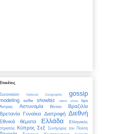
Ετικέτες
gossip
Eurovision
National Geographic
modeling
showbiz
selfie
tips
talent show
Αστυνομία
Βραζιλία
Άντρας
Βίντεο
Διεθνή
Βρετανία
Γυναίκα
Διατροφή
Ελλάδα
Εθνικά θέματα
Ελληνικός
Κύπρος
Σεξ
στρατός
Συνήγορος του Πολίτη
Τουρκία
Τρόφιμα
Χριστούγεννα