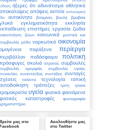
έκτακτη
ήξερες ότι
αδυνάτισμα
αθλητικά
είδηση
αποκαλύψεις
απόψεις
αστεία
αστυνομική
αυτοκίνητο
βιταμίνες
βουλή
βραβεία
βία
γλυκά
εγκληματικότητα
εκκλησία
εκπαίδευση
επιστήμες
εργασία
ζώδια
κοινωνικά
κακοποίηση ζώων
μυστικά και
οικονομία
ναρκωτικά
συμβουλές
μόδα
περίεργα
ομογένεια
παράξενα
πολιτική
περιβάλλον
ποδόσφαιρο
πρόσφυγες
σκυλιά
συμβουλές
στρατός
συμβουλές ομορφιάς
συμβουλές υγείας
συνταγές
συναυλίες
συνεντεύξεις
συντάξεις
σχέσεις
τεχνολογία
τοπική
ταλέντα
αυτοδιοίκηση
τράπεζες
τρίτη ηλικία
υγεία
τρομοκρατία
φυσικά φαινόμενα
φυσικές καταστροφές
φωτογραφία
χρηματιστήριο
Βρείτε μας στο
Ακολουθήστε μας
Facebook
στο Twitter