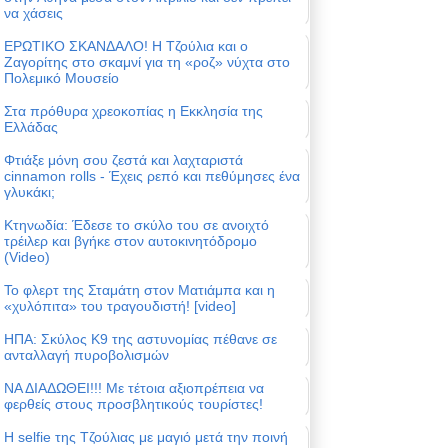
να χάσεις
ΕΡΩΤΙΚΟ ΣΚΑΝΔΑΛΟ! Η Τζούλια και ο
Ζαγορίτης στο σκαμνί για τη «ροζ» νύχτα στο
Πολεμικό Μουσείο
Στα πρόθυρα χρεοκοπίας η Εκκλησία της
Ελλάδας
Φτιάξε μόνη σου ζεστά και λαχταριστά
cinnamon rolls - Έχεις ρεπό και πεθύμησες ένα
γλυκάκι;
Κτηνωδία: Έδεσε το σκύλο του σε ανοιχτό
τρέιλερ και βγήκε στον αυτοκινητόδρομο
(Video)
Το φλερτ της Σταμάτη στον Ματιάμπα και η
«χυλόπιτα» του τραγουδιστή! [video]
ΗΠΑ: Σκύλος Κ9 της αστυνομίας πέθανε σε
ανταλλαγή πυροβολισμών
ΝΑ ΔΙΑΔΩΘΕΙ!!! Με τέτοια αξιοπρέπεια να
φερθείς στους προσβλητικούς τουρίστες!
Η selfie της Τζούλιας με μαγιό μετά την ποινή