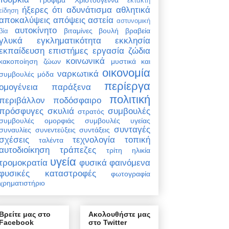
έκτακτη
ήξερες ότι
αδυνάτισμα
αθλητικά
είδηση
αποκαλύψεις
απόψεις
αστεία
αστυνομική
αυτοκίνητο
βιταμίνες
βουλή
βραβεία
βία
γλυκά
εγκληματικότητα
εκκλησία
εκπαίδευση
επιστήμες
εργασία
ζώδια
κοινωνικά
κακοποίηση ζώων
μυστικά και
οικονομία
ναρκωτικά
συμβουλές
μόδα
περίεργα
ομογένεια
παράξενα
πολιτική
περιβάλλον
ποδόσφαιρο
πρόσφυγες
σκυλιά
συμβουλές
στρατός
συμβουλές ομορφιάς
συμβουλές υγείας
συνταγές
συναυλίες
συνεντεύξεις
συντάξεις
σχέσεις
τεχνολογία
τοπική
ταλέντα
αυτοδιοίκηση
τράπεζες
τρίτη ηλικία
υγεία
τρομοκρατία
φυσικά φαινόμενα
φυσικές καταστροφές
φωτογραφία
χρηματιστήριο
Βρείτε μας στο
Ακολουθήστε μας
Facebook
στο Twitter