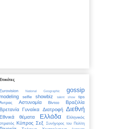
Ετικέτες
gossip
Eurovision
National Geographic
modeling
showbiz
selfie
tips
talent show
Αστυνομία
Βραζιλία
Άντρας
Βίντεο
Διεθνή
Βρετανία
Γυναίκα
Διατροφή
Ελλάδα
Εθνικά θέματα
Ελληνικός
Κύπρος
Σεξ
στρατός
Συνήγορος του Πολίτη
Τουρκία
Τρόφιμα
Χριστούγεννα