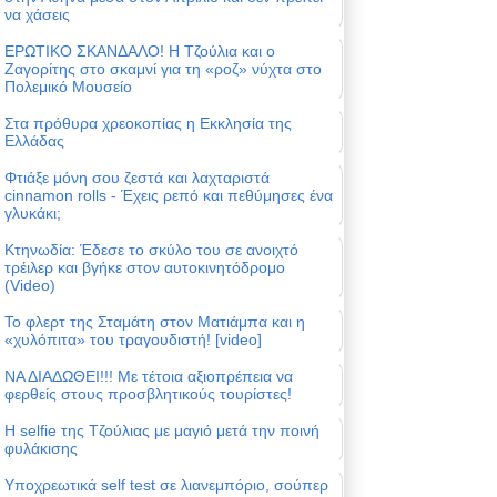
να χάσεις
ΕΡΩΤΙΚΟ ΣΚΑΝΔΑΛΟ! Η Τζούλια και ο
Ζαγορίτης στο σκαμνί για τη «ροζ» νύχτα στο
Πολεμικό Μουσείο
Στα πρόθυρα χρεοκοπίας η Εκκλησία της
Ελλάδας
Φτιάξε μόνη σου ζεστά και λαχταριστά
cinnamon rolls - Έχεις ρεπό και πεθύμησες ένα
γλυκάκι;
Κτηνωδία: Έδεσε το σκύλο του σε ανοιχτό
τρέιλερ και βγήκε στον αυτοκινητόδρομο
(Video)
Το φλερτ της Σταμάτη στον Ματιάμπα και η
«χυλόπιτα» του τραγουδιστή! [video]
ΝΑ ΔΙΑΔΩΘΕΙ!!! Με τέτοια αξιοπρέπεια να
φερθείς στους προσβλητικούς τουρίστες!
Η selfie της Τζούλιας με μαγιό μετά την ποινή
φυλάκισης
Υποχρεωτικά self test σε λιανεμπόριο, σούπερ