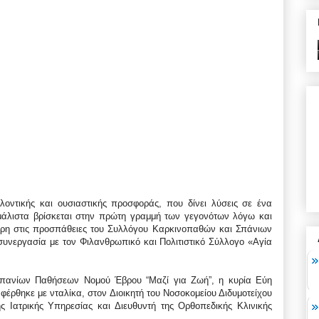
λοντικής και ουσιαστικής προσφοράς, που δίνει λύσεις σε ένα
 μάλιστα βρίσκεται στην πρώτη γραμμή των γεγονότων λόγω και
άρη στις προσπάθειες του Συλλόγου Καρκινοπαθών και Σπάνιων
υνεργασία με τον Φιλανθρωπικό και Πολιτιστικό Σύλλογο «Αγία
πανίων Παθήσεων Νομού Έβρου “Μαζί για Ζωή”, η κυρία Εύη
έρθηκε με νταλίκα, στον Διοικητή του Νοσοκομείου Διδυμοτείχου
ς Ιατρικής Υπηρεσίας και Διευθυντή της Ορθοπεδικής Κλινικής