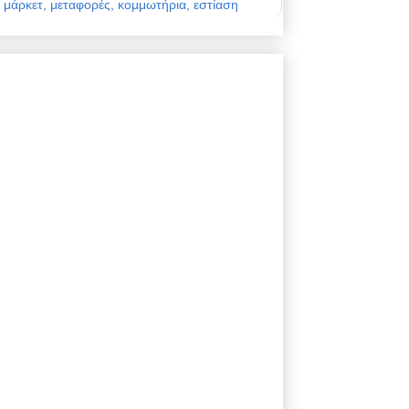
μάρκετ, μεταφορές, κομμωτήρια, εστίαση