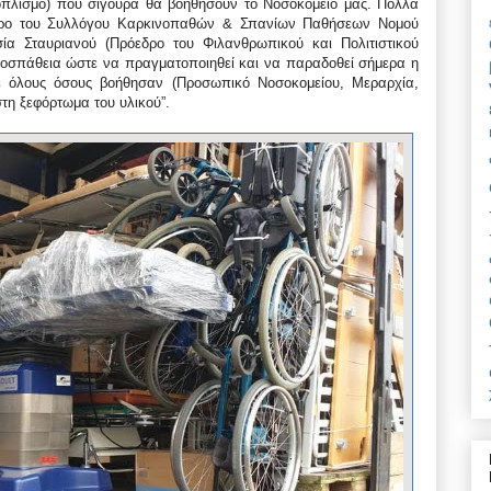
ξοπλισμό) που σίγουρα θα βοηθήσουν το Νοσοκομείο μας. Πολλά
δρο του Συλλόγου Καρκινοπαθών & Σπανίων Παθήσεων Νομού
ία Σταυριανού (Πρόεδρο του Φιλανθρωπικού και Πολιτιστικού
ροσπάθεια ώστε να πραγματοποιηθεί και να παραδοθεί σήμερα η
ε όλους όσους βοήθησαν (Προσωπικό Νοσοκομείου, Μεραρχία,
στη ξεφόρτωμα του υλικού”.