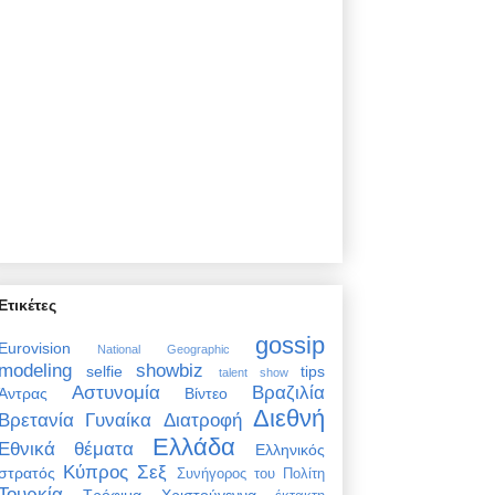
Ετικέτες
gossip
Eurovision
National Geographic
modeling
showbiz
selfie
tips
talent show
Αστυνομία
Βραζιλία
Άντρας
Βίντεο
Διεθνή
Βρετανία
Γυναίκα
Διατροφή
Ελλάδα
Εθνικά θέματα
Ελληνικός
Κύπρος
Σεξ
στρατός
Συνήγορος του Πολίτη
Τουρκία
Τρόφιμα
Χριστούγεννα