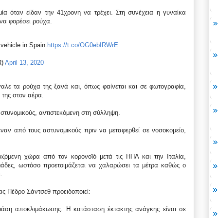
ία όταν είδαν την 41χρονη να τρέχει. Στη συνέχεια η γυναίκα
 να φορέσει ρούχα.
vehicle in Spain.
https://t.co/OG0ebIRWrE
R)
April 13, 2020
αλε τα ρούχα της ξανά και, όπως φαίνεται και σε φωτογραφία,
 της στον αέρα.
 αστυνομικούς, αντιστεκόμενη στη σύλληψη.
ναν από τους αστυνομικούς πριν να μεταφερθεί σε νοσοκομείο,
αζόμενη χώρα από τον κορονοϊό μετά τις ΗΠΑ και την Ιταλία,
μάδες, ωστόσο προετοιμάζεται να χαλαρώσει τα μέτρα καθώς ο
.
ας Πέδρο Σάντσεθ προειδοποιεί:
φάση αποκλιμάκωσης. Η κατάσταση έκτακτης ανάγκης είναι σε