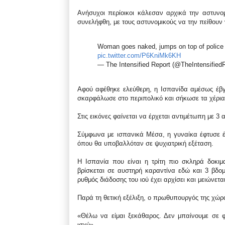
Ανήσυχοι περίοικοι κάλεσαν αρχικά την αστυνομ
συνελήφθη, με τους αστυνομικούς να την πείθουν
Woman goes naked, jumps on top of police 
pic.twitter.com/P6KniMk6KH
— The Intensified Report (@TheIntensified
Αφού αφέθηκε ελεύθερη, η Ισπανίδα αμέσως έβγ
σκαρφάλωσε στο περιπολικό και σήκωσε τα χέρια
Στις εικόνες φαίνεται να έρχεται αντιμέτωπη με 3
Σύμφωνα με ισπανικά Μέσα, η γυναίκα έφτυσε έ
όπου θα υποβαλλόταν σε ψυχιατρική εξέταση.
Η Ισπανία που είναι η τρίτη πιο σκληρά δοκιμ
βρίσκεται σε αυστηρή καραντίνα εδώ και 3 βδο
ρυθμός διάδοσης του ιού έχει αρχίσει και μειώνεται
Παρά τη θετική εξέλιξη, ο πρωθυπουργός της χώρ
«Θέλω να είμαι ξεκάθαρος. Δεν μπαίνουμε σε 
ισχύ».