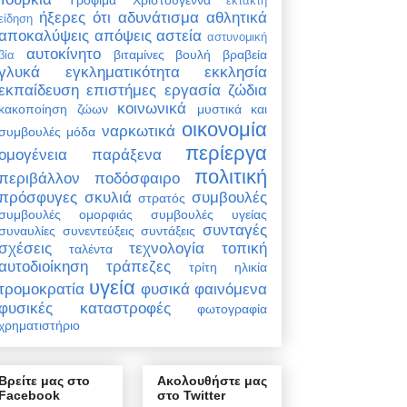
έκτακτη
ήξερες ότι
αδυνάτισμα
αθλητικά
είδηση
αποκαλύψεις
απόψεις
αστεία
αστυνομική
αυτοκίνητο
βιταμίνες
βουλή
βραβεία
βία
γλυκά
εγκληματικότητα
εκκλησία
εκπαίδευση
επιστήμες
εργασία
ζώδια
κοινωνικά
κακοποίηση ζώων
μυστικά και
οικονομία
ναρκωτικά
συμβουλές
μόδα
περίεργα
ομογένεια
παράξενα
πολιτική
περιβάλλον
ποδόσφαιρο
πρόσφυγες
σκυλιά
συμβουλές
στρατός
συμβουλές ομορφιάς
συμβουλές υγείας
συνταγές
συναυλίες
συνεντεύξεις
συντάξεις
σχέσεις
τεχνολογία
τοπική
ταλέντα
αυτοδιοίκηση
τράπεζες
τρίτη ηλικία
υγεία
τρομοκρατία
φυσικά φαινόμενα
φυσικές καταστροφές
φωτογραφία
χρηματιστήριο
Βρείτε μας στο
Ακολουθήστε μας
Facebook
στο Twitter