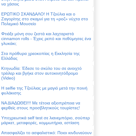
να χάσεις
ΕΡΩΤΙΚΟ ΣΚΑΝΔΑΛΟ! Η Τζούλια και ο
Ζαγορίτης στο σκαμνί για τη «ροζ» νύχτα στο
Πολεμικό Μουσείο
Φτιάξε μόνη σου ζεστά και λαχταριστά
cinnamon rolls - Έχεις ρεπό και πεθύμησες ένα
γλυκάκι;
Στα πρόθυρα χρεοκοπίας η Εκκλησία της
Ελλάδας
Κτηνωδία: Έδεσε το σκύλο του σε ανοιχτό
τρέιλερ και βγήκε στον αυτοκινητόδρομο
(Video)
Η selfie της Τζούλιας με μαγιό μετά την ποινή
φυλάκισης
ΝΑ ΔΙΑΔΩΘΕΙ!!! Με τέτοια αξιοπρέπεια να
φερθείς στους προσβλητικούς τουρίστες!
Υποχρεωτικά self test σε λιανεμπόριο, σούπερ
μάρκετ, μεταφορές, κομμωτήρια, εστίαση
Απασφαλίζει το ασφαλιστικό: Ποιοι κινδυνεύουν