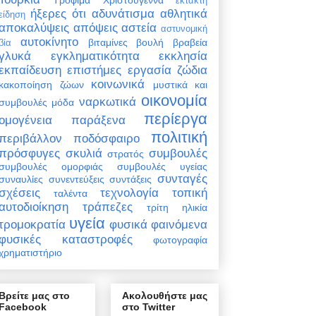
έκτακτη
ήξερες ότι
αδυνάτισμα
αθλητικά
είδηση
αποκαλύψεις
απόψεις
αστεία
αστυνομική
αυτοκίνητο
βιταμίνες
βουλή
βραβεία
βία
γλυκά
εγκληματικότητα
εκκλησία
εκπαίδευση
επιστήμες
εργασία
ζώδια
κοινωνικά
κακοποίηση ζώων
μυστικά και
οικονομία
ναρκωτικά
συμβουλές
μόδα
περίεργα
ομογένεια
παράξενα
πολιτική
περιβάλλον
ποδόσφαιρο
πρόσφυγες
σκυλιά
συμβουλές
στρατός
συμβουλές ομορφιάς
συμβουλές υγείας
συνταγές
συναυλίες
συνεντεύξεις
συντάξεις
σχέσεις
τεχνολογία
τοπική
ταλέντα
αυτοδιοίκηση
τράπεζες
τρίτη ηλικία
υγεία
τρομοκρατία
φυσικά φαινόμενα
φυσικές καταστροφές
φωτογραφία
χρηματιστήριο
Βρείτε μας στο
Ακολουθήστε μας
Facebook
στο Twitter