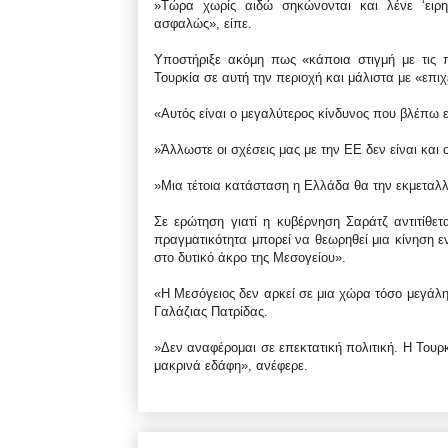
»Τώρα χωρίς αιδώ σηκώνονται και λένε ‘ειρην
ασφαλώς», είπε.
Υποστήριξε ακόμη πως «κάποια στιγμή με τις 
Τουρκία σε αυτή την περιοχή και μάλιστα με «επι
«Αυτός είναι ο μεγαλύτερος κίνδυνος που βλέπω 
»Άλλωστε οι σχέσεις μας με την ΕΕ δεν είναι και ο
»Μια τέτοια κατάσταση η Ελλάδα θα την εκμεταλλε
Σε ερώτηση γιατί η κυβέρνηση Σαράτζ αντιτίθετ
πραγματικότητα μπορεί να θεωρηθεί μια κίνηση ε
στο δυτικό άκρο της Μεσογείου».
«Η Μεσόγειος δεν αρκεί σε μια χώρα τόσο μεγάλη
Γαλάζιας Πατρίδας.
»Δεν αναφέρομαι σε επεκτατική πολιτική. Η Τουρ
μακρινά εδάφη», ανέφερε.