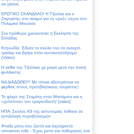
να χάσεις
ΕΡΩΤΙΚΟ ΣΚΑΝΔΑΛΟ! Η Τζούλια και ο
Ζαγορίτης στο σκαμνί για τη «ροζ» νύχτα στο
Πολεμικό Μουσείο
Στα πρόθυρα χρεοκοπίας η Εκκλησία της
Ελλάδας
Κτηνωδία: Έδεσε το σκύλο του σε ανοιχτό
τρέιλερ και βγήκε στον αυτοκινητόδρομο
(Video)
Η selfie της Τζούλιας με μαγιό μετά την ποινή
φυλάκισης
ΝΑ ΔΙΑΔΩΘΕΙ!!! Με τέτοια αξιοπρέπεια να
φερθείς στους προσβλητικούς τουρίστες!
Το φλερτ της Σταμάτη στον Ματιάμπα και η
«χυλόπιτα» του τραγουδιστή! [video]
ΗΠΑ: Σκύλος Κ9 της αστυνομίας πέθανε σε
ανταλλαγή πυροβολισμών
Φτιάξε μόνη σου ζεστά και λαχταριστά
cinnamon rolls - Έχεις ρεπό και πεθύμησες ένα