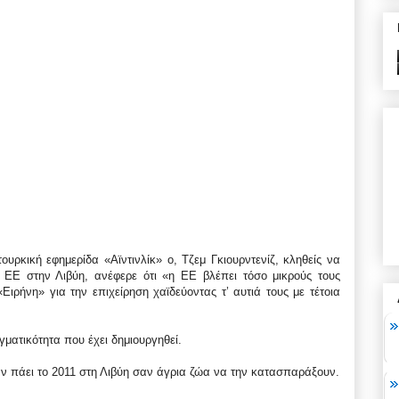
ρκική εφημερίδα «Αϊντινλίκ» ο, Τζεμ Γκιουρντενίζ, κληθείς να
ς ΕΕ στην Λιβύη, ανέφερε ότι «η ΕΕ βλέπει τόσο μικρούς τους
ιρήνη» για την επιχείρηση χαϊδεύοντας τ’ αυτιά τους με τέτοια
γματικότητα που έχει δημιουργηθεί.
χαν πάει το 2011 στη Λιβύη σαν άγρια ζώα να την κατασπαράξουν.