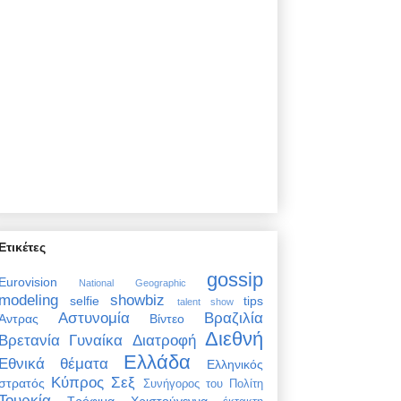
Ετικέτες
gossip
Eurovision
National Geographic
modeling
showbiz
selfie
tips
talent show
Αστυνομία
Βραζιλία
Άντρας
Βίντεο
Διεθνή
Βρετανία
Γυναίκα
Διατροφή
Ελλάδα
Εθνικά θέματα
Ελληνικός
Κύπρος
Σεξ
στρατός
Συνήγορος του Πολίτη
Τουρκία
Τρόφιμα
Χριστούγεννα