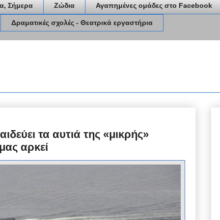
α, Σήμερα
Ζώδια
Αγαπημένες ομάδες στο Facebook
Δραματικές σχολές - Θεατρικά εργαστήρια
ιδεύει τα αυτιά της «μικρής»
μας αρκεί