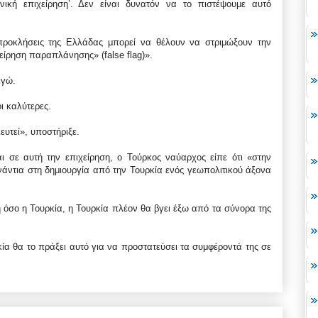
ική επιχείρηση’. Δεν είναι δυνατόν να το πιστέψουμε αυτό
προκλήσεις της Ελλάδας μπορεί να θέλουν να στριμώξουν την
χείρηση παραπλάνησης» (false flag)».
εγώ.
ι καλύτερες.
υτεί», υποστήριξε.
αι σε αυτή την επιχείρηση, ο Τούρκος ναύαρχος είπε ότι «στην
νάντια στη δημιουργία από την Τουρκία ενός γεωπολιτικού άξονα
 όσο η Τουρκία, η Τουρκία πλέον θα βγει έξω από τα σύνορα της
κία θα το πράξει αυτό για να προστατεύσει τα συμφέροντά της σε