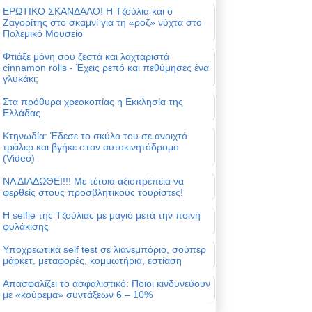
ΕΡΩΤΙΚΟ ΣΚΑΝΔΑΛΟ! Η Τζούλια και ο
Ζαγορίτης στο σκαμνί για τη «ροζ» νύχτα στο
Πολεμικό Μουσείο
Φτιάξε μόνη σου ζεστά και λαχταριστά
cinnamon rolls - Έχεις ρεπό και πεθύμησες ένα
γλυκάκι;
Στα πρόθυρα χρεοκοπίας η Εκκλησία της
Ελλάδας
Κτηνωδία: Έδεσε το σκύλο του σε ανοιχτό
τρέιλερ και βγήκε στον αυτοκινητόδρομο
(Video)
ΝΑ ΔΙΑΔΩΘΕΙ!!! Με τέτοια αξιοπρέπεια να
φερθείς στους προσβλητικούς τουρίστες!
Η selfie της Τζούλιας με μαγιό μετά την ποινή
φυλάκισης
Υποχρεωτικά self test σε λιανεμπόριο, σούπερ
μάρκετ, μεταφορές, κομμωτήρια, εστίαση
Απασφαλίζει το ασφαλιστικό: Ποιοι κινδυνεύουν
με «κούρεμα» συντάξεων 6 – 10%