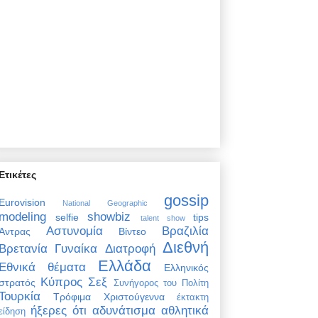
Ετικέτες
gossip
Eurovision
National Geographic
modeling
showbiz
selfie
tips
talent show
Αστυνομία
Βραζιλία
Άντρας
Βίντεο
Διεθνή
Βρετανία
Γυναίκα
Διατροφή
Ελλάδα
Εθνικά θέματα
Ελληνικός
Κύπρος
Σεξ
στρατός
Συνήγορος του Πολίτη
Τουρκία
Τρόφιμα
Χριστούγεννα
έκτακτη
ήξερες ότι
αδυνάτισμα
αθλητικά
είδηση