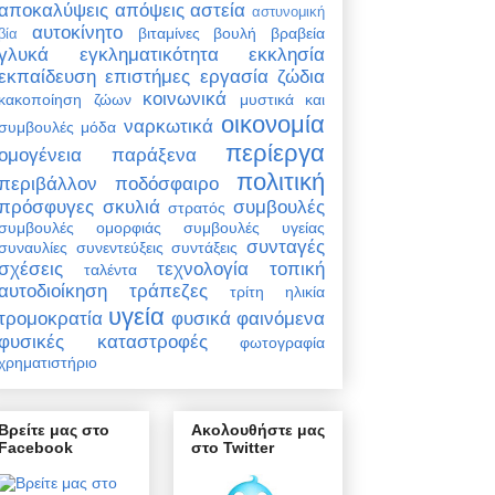
αποκαλύψεις
απόψεις
αστεία
αστυνομική
αυτοκίνητο
βιταμίνες
βουλή
βραβεία
βία
γλυκά
εγκληματικότητα
εκκλησία
εκπαίδευση
επιστήμες
εργασία
ζώδια
κοινωνικά
κακοποίηση ζώων
μυστικά και
οικονομία
ναρκωτικά
συμβουλές
μόδα
περίεργα
ομογένεια
παράξενα
πολιτική
περιβάλλον
ποδόσφαιρο
πρόσφυγες
σκυλιά
συμβουλές
στρατός
συμβουλές ομορφιάς
συμβουλές υγείας
συνταγές
συναυλίες
συνεντεύξεις
συντάξεις
σχέσεις
τεχνολογία
τοπική
ταλέντα
αυτοδιοίκηση
τράπεζες
τρίτη ηλικία
υγεία
τρομοκρατία
φυσικά φαινόμενα
φυσικές καταστροφές
φωτογραφία
χρηματιστήριο
Βρείτε μας στο
Ακολουθήστε μας
Facebook
στο Twitter