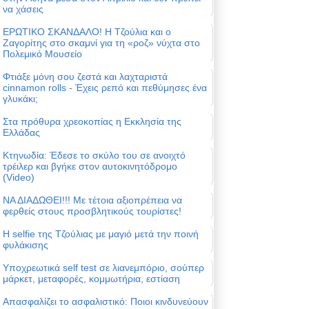
να χάσεις
ΕΡΩΤΙΚΟ ΣΚΑΝΔΑΛΟ! Η Τζούλια και ο
Ζαγορίτης στο σκαμνί για τη «ροζ» νύχτα στο
Πολεμικό Μουσείο
Φτιάξε μόνη σου ζεστά και λαχταριστά
cinnamon rolls - Έχεις ρεπό και πεθύμησες ένα
γλυκάκι;
Στα πρόθυρα χρεοκοπίας η Εκκλησία της
Ελλάδας
Κτηνωδία: Έδεσε το σκύλο του σε ανοιχτό
τρέιλερ και βγήκε στον αυτοκινητόδρομο
(Video)
ΝΑ ΔΙΑΔΩΘΕΙ!!! Με τέτοια αξιοπρέπεια να
φερθείς στους προσβλητικούς τουρίστες!
Η selfie της Τζούλιας με μαγιό μετά την ποινή
φυλάκισης
Υποχρεωτικά self test σε λιανεμπόριο, σούπερ
μάρκετ, μεταφορές, κομμωτήρια, εστίαση
Απασφαλίζει το ασφαλιστικό: Ποιοι κινδυνεύουν