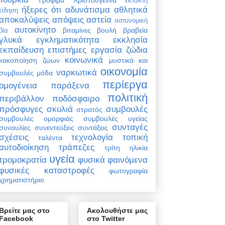
έκτακτη
ήξερες ότι
αδυνάτισμα
αθλητικά
είδηση
αποκαλύψεις
απόψεις
αστεία
αστυνομική
αυτοκίνητο
βιταμίνες
βουλή
βραβεία
βία
γλυκά
εγκληματικότητα
εκκλησία
εκπαίδευση
επιστήμες
εργασία
ζώδια
κοινωνικά
κακοποίηση ζώων
μυστικά και
οικονομία
ναρκωτικά
συμβουλές
μόδα
περίεργα
ομογένεια
παράξενα
πολιτική
περιβάλλον
ποδόσφαιρο
πρόσφυγες
σκυλιά
συμβουλές
στρατός
συμβουλές ομορφιάς
συμβουλές υγείας
συνταγές
συναυλίες
συνεντεύξεις
συντάξεις
σχέσεις
τεχνολογία
τοπική
ταλέντα
αυτοδιοίκηση
τράπεζες
τρίτη ηλικία
υγεία
τρομοκρατία
φυσικά φαινόμενα
φυσικές καταστροφές
φωτογραφία
χρηματιστήριο
Βρείτε μας στο
Ακολουθήστε μας
Facebook
στο Twitter