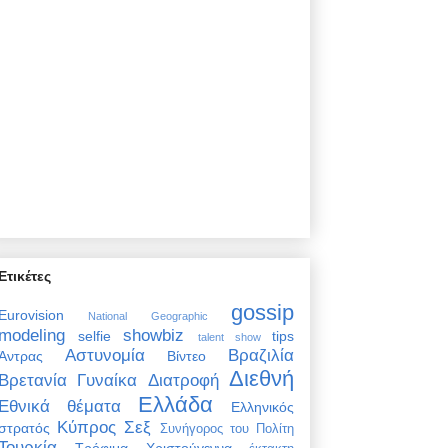
Ετικέτες
gossip
Eurovision
National Geographic
modeling
showbiz
selfie
tips
talent show
Αστυνομία
Βραζιλία
Άντρας
Βίντεο
Διεθνή
Βρετανία
Γυναίκα
Διατροφή
Ελλάδα
Εθνικά θέματα
Ελληνικός
Κύπρος
Σεξ
στρατός
Συνήγορος του Πολίτη
Τουρκία
Τρόφιμα
Χριστούγεννα