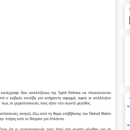
κατέγραψε δυο υπαλλήλους της Spirit Airlines να πλακώνονται
ωστό ο καβγάς συνέβη για ασήμαντη αφορμή, αφού οι υπάλληλοι
 πως οι χειραποσκευές τους ήταν στο σωστό μέγεθος.
 απίστευτες σκηνές έξω από τη θύρα επιβίβασης του Detroit Metro
ην πτήση από το Ντιτρόιτ για Ατλάντα.
ουν ότι οι χειραποσκευές τους ήταν στο σωστό μέγεθος για το