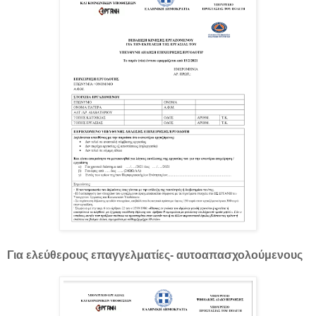
Για ελεύθερους επαγγελματίες- αυτοαπασχολούμενους