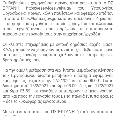
Οι Βεβαιώσεις χορηγούνται αφενός ηλεκτρονικά από το ΠΣ
ΕΡΓΑΝΗ https://eservices.yeka.gr/ του Υπουργείου
Εργασίας και Κοινωνικών Υποθέσεων και αφετέρου από τον
ιστότοπο https://forma.gov.gr, κατόπιν υπεύθυνης δήλωσης
– αίτησης του εργοδότη, η οποία χορηγείται αποκλειστικά
στους εργαζόμενους που παρέχουν με αυτοπρόσωπη
παρουσία την εργασία τους στην επιχείρηση/εργοδότη.
Οι κλειστές επιχειρήσεις με εντολή δημόσιας αρχής, βάσει
ΚΑΔ, μπορούν να χορηγούν τις αντίστοιχες βεβαιώσεις μόνο
σε όσους εργαζόμενους απασχολούνται σε επιτρεπόμενες
δραστηριότητές τους.
Για την ομαλή μετάβαση στα νέα έντυπα Βεβαίωσης Κίνησης
του Εργαζόμενου δίνεται μεταβατικό διάστημα εφαρμογής
και χρήσεως μέχρι και την 17/2/2021 και ώρα 06:00΄. Για το
διάστημα από 15/2/2021 και ώρα 06.00΄ έως και 17/2/2021
και ώρα 05:59΄, οι εργαζόμενοι μπορούν να μετακινούνται
από και προς την εργασία τους με τα παλαιά έντυπα φόρμες
– άδειες κυκλοφορίας εργαζομένου.
Με νέο έντυπο μέσω του ΠΣ ΕΡΓΑΝΗ ή από τον ιστότοπο