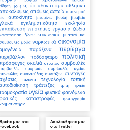
έκτακτη
ήξερες ότι
αδυνάτισμα
αθλητικά
είδηση
αποκαλύψεις
απόψεις
αστεία
αστυνομική
αυτοκίνητο
βιταμίνες
βουλή
βραβεία
βία
γλυκά
εγκληματικότητα
εκκλησία
εκπαίδευση
επιστήμες
εργασία
ζώδια
κοινωνικά
κακοποίηση ζώων
μυστικά και
οικονομία
ναρκωτικά
συμβουλές
μόδα
περίεργα
ομογένεια
παράξενα
πολιτική
περιβάλλον
ποδόσφαιρο
πρόσφυγες
σκυλιά
συμβουλές
στρατός
συμβουλές ομορφιάς
συμβουλές υγείας
συνταγές
συναυλίες
συνεντεύξεις
συντάξεις
σχέσεις
τεχνολογία
τοπική
ταλέντα
αυτοδιοίκηση
τράπεζες
τρίτη ηλικία
υγεία
τρομοκρατία
φυσικά φαινόμενα
φυσικές καταστροφές
φωτογραφία
χρηματιστήριο
Βρείτε μας στο
Ακολουθήστε μας
Facebook
στο Twitter