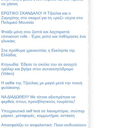
να χάσεις
ΕΡΩΤΙΚΟ ΣΚΑΝΔΑΛΟ! Η Τζούλια και ο
Ζαγορίτης στο σκαμνί για τη «ροζ» νύχτα στο
Πολεμικό Μουσείο
Φτιάξε μόνη σου ζεστά και λαχταριστά
cinnamon rolls - Έχεις ρεπό και πεθύμησες ένα
γλυκάκι;
Στα πρόθυρα χρεοκοπίας η Εκκλησία της
Ελλάδας
Κτηνωδία: Έδεσε το σκύλο του σε ανοιχτό
τρέιλερ και βγήκε στον αυτοκινητόδρομο
(Video)
Η selfie της Τζούλιας με μαγιό μετά την ποινή
φυλάκισης
ΝΑ ΔΙΑΔΩΘΕΙ!!! Με τέτοια αξιοπρέπεια να
φερθείς στους προσβλητικούς τουρίστες!
Υποχρεωτικά self test σε λιανεμπόριο, σούπερ
μάρκετ, μεταφορές, κομμωτήρια, εστίαση
Απασφαλίζει το ασφαλιστικό: Ποιοι κινδυνεύουν