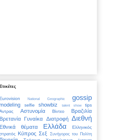
Ετικέτες
gossip
Eurovision
National Geographic
modeling
showbiz
selfie
tips
talent show
Αστυνομία
Βραζιλία
Άντρας
Βίντεο
Διεθνή
Βρετανία
Γυναίκα
Διατροφή
Ελλάδα
Εθνικά θέματα
Ελληνικός
Κύπρος
Σεξ
στρατός
Συνήγορος του Πολίτη
Τουρκία
Τρόφιμα
Χριστούγεννα