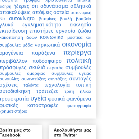
έκτακτη
ήξερες ότι
αδυνάτισμα
αθλητικά
είδηση
αποκαλύψεις
απόψεις
αστεία
αστυνομική
αυτοκίνητο
βιταμίνες
βουλή
βραβεία
βία
γλυκά
εγκληματικότητα
εκκλησία
εκπαίδευση
επιστήμες
εργασία
ζώδια
κοινωνικά
κακοποίηση ζώων
μυστικά και
οικονομία
ναρκωτικά
συμβουλές
μόδα
περίεργα
ομογένεια
παράξενα
πολιτική
περιβάλλον
ποδόσφαιρο
πρόσφυγες
σκυλιά
συμβουλές
στρατός
συμβουλές ομορφιάς
συμβουλές υγείας
συνταγές
συναυλίες
συνεντεύξεις
συντάξεις
σχέσεις
τεχνολογία
τοπική
ταλέντα
αυτοδιοίκηση
τράπεζες
τρίτη ηλικία
υγεία
τρομοκρατία
φυσικά φαινόμενα
φυσικές καταστροφές
φωτογραφία
χρηματιστήριο
Βρείτε μας στο
Ακολουθήστε μας
Facebook
στο Twitter