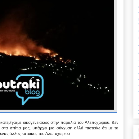
ι κατεβήκαμε οικογενειακώς στην παραλία του Αλεποχωρίου. Δεν
ά στα σπίτια μας, υπάρχει μια σύγχυση αλλά πιστεύω ότι με τα
 ένας άλλος κάτοικος του Αλεποχωρίου