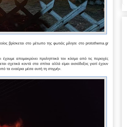
ος βρίσκεται στο μέτωπο της φωτιάς μίλησε στο protothema.gr
ι έχουμε απομακρύνει προληπτικά τον κόσμο από τις περιοχές
εται σχετικά κοντά στα σπίτια αλλά είμαι αισιόδοξος γιατί έχουν
από τα εναέρια μέσα αυτή τη στιγμή».