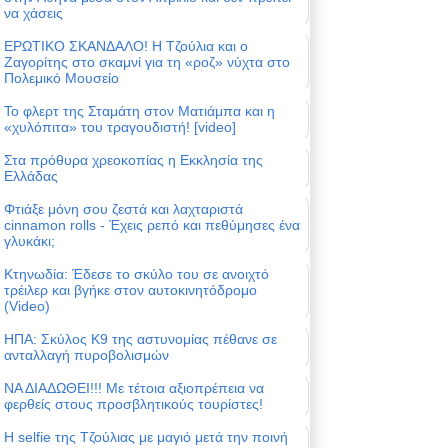
να χάσεις
ΕΡΩΤΙΚΟ ΣΚΑΝΔΑΛΟ! Η Τζούλια και ο
Ζαγορίτης στο σκαμνί για τη «ροζ» νύχτα στο
Πολεμικό Μουσείο
Το φλερτ της Σταμάτη στον Ματιάμπα και η
«χυλόπιτα» του τραγουδιστή! [video]
Στα πρόθυρα χρεοκοπίας η Εκκλησία της
Ελλάδας
Φτιάξε μόνη σου ζεστά και λαχταριστά
cinnamon rolls - Έχεις ρεπό και πεθύμησες ένα
γλυκάκι;
Κτηνωδία: Έδεσε το σκύλο του σε ανοιχτό
τρέιλερ και βγήκε στον αυτοκινητόδρομο
(Video)
ΗΠΑ: Σκύλος Κ9 της αστυνομίας πέθανε σε
ανταλλαγή πυροβολισμών
ΝΑ ΔΙΑΔΩΘΕΙ!!! Με τέτοια αξιοπρέπεια να
φερθείς στους προσβλητικούς τουρίστες!
Η selfie της Τζούλιας με μαγιό μετά την ποινή