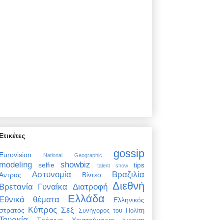
Ετικέτες
gossip
Eurovision
National Geographic
modeling
showbiz
selfie
tips
talent show
Αστυνομία
Βραζιλία
Άντρας
Βίντεο
Διεθνή
Βρετανία
Γυναίκα
Διατροφή
Ελλάδα
Εθνικά θέματα
Ελληνικός
Κύπρος
Σεξ
στρατός
Συνήγορος του Πολίτη
Τουρκία
Τρόφιμα
Χριστούγεννα