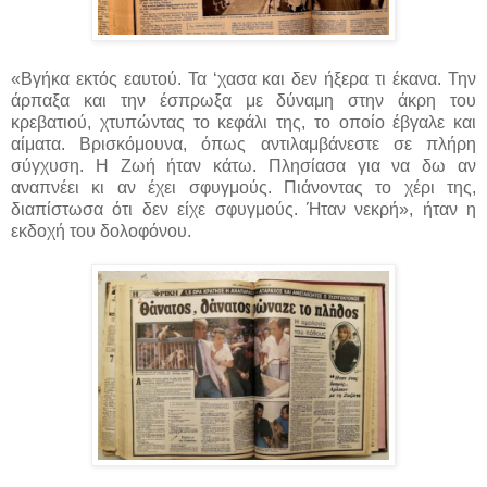
«Βγήκα εκτός εαυτού. Τα ‘χασα και δεν ήξερα τι έκανα. Την
άρπαξα και την έσπρωξα με δύναμη στην άκρη του
κρεβατιού, χτυπώντας το κεφάλι της, το οποίο έβγαλε και
αίματα. Βρισκόμουνα, όπως αντιλαμβάνεστε σε πλήρη
σύγχυση. Η Ζωή ήταν κάτω. Πλησίασα για να δω αν
αναπνέει κι αν έχει σφυγμούς. Πιάνοντας το χέρι της,
διαπίστωσα ότι δεν είχε σφυγμούς. Ήταν νεκρή», ήταν η
εκδοχή του δολοφόνου.