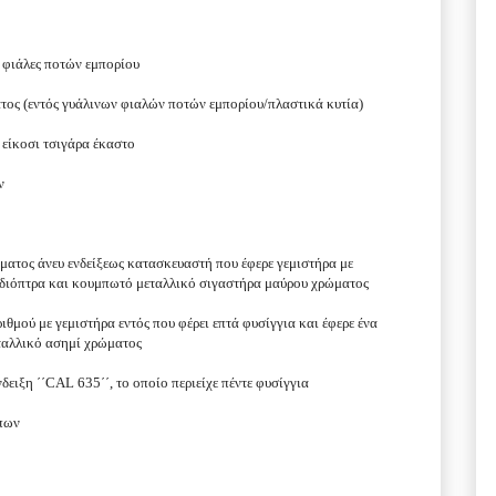
ες φιάλες ποτών εμπορίου
ματος (εντός γυάλινων φιαλών ποτών εμπορίου/πλαστικά κυτία)
 είκοσι τσιγάρα έκαστο
ν
ατος άνευ ενδείξεως κατασκευαστή που έφερε γεμιστήρα με
ε διόπτρα και κουμπωτό μεταλλικό σιγαστήρα μαύρου χρώματος
θμού με γεμιστήρα εντός που φέρει επτά φυσίγγια και έφερε ένα
εταλλικό ασημί χρώματος
ειξη ΄΄CAL 635΄΄, το οποίο περιείχε πέντε φυσίγγια
ύπων