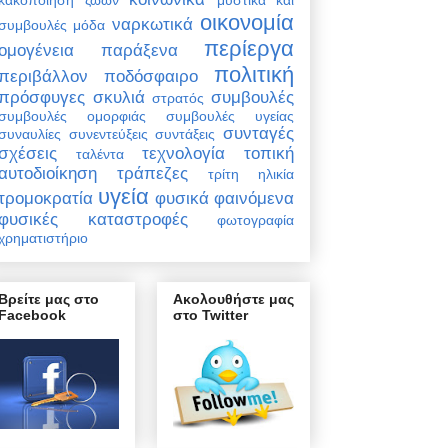
οικονομία
ναρκωτικά
συμβουλές
μόδα
περίεργα
ομογένεια
παράξενα
πολιτική
περιβάλλον
ποδόσφαιρο
πρόσφυγες
σκυλιά
συμβουλές
στρατός
συμβουλές ομορφιάς
συμβουλές υγείας
συνταγές
συναυλίες
συνεντεύξεις
συντάξεις
σχέσεις
τεχνολογία
τοπική
ταλέντα
αυτοδιοίκηση
τράπεζες
τρίτη ηλικία
υγεία
τρομοκρατία
φυσικά φαινόμενα
φυσικές καταστροφές
φωτογραφία
χρηματιστήριο
Βρείτε μας στο
Ακολουθήστε μας
Facebook
στο Twitter