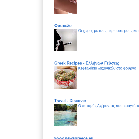
Φάσκελο
Οι χώρες με τους περισσότερους καπ
Greek Recipes - Ελλήνων Γεύσεις
Κεφτεδάκια λαχανικών στο φούρνο
Travel - Discover
Ο ποταμός Αχέροντας που «μαγεύει»
www.newsgreece.eu