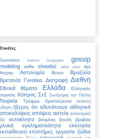
Ετικέτες
gossip
Eurovision
National Geographic
modeling
showbiz
selfie
tips
talent show
Αστυνομία
Βραζιλία
Άντρας
Βίντεο
Διεθνή
Βρετανία
Γυναίκα
Διατροφή
Ελλάδα
Εθνικά θέματα
Ελληνικός
Κύπρος
Σεξ
στρατός
Συνήγορος του Πολίτη
Τουρκία
Τρόφιμα
Χριστούγεννα
έκτακτη
ήξερες ότι
αδυνάτισμα
αθλητικά
είδηση
αποκαλύψεις
απόψεις
αστεία
αστυνομική
αυτοκίνητο
βιταμίνες
βουλή
βραβεία
βία
γλυκά
εγκληματικότητα
εκκλησία
εκπαίδευση
επιστήμες
εργασία
ζώδια
κοινωνικά
κακοποίηση ζώων
μυστικά και