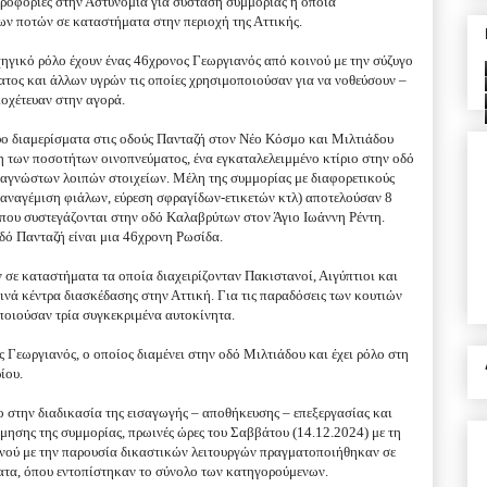
ηροφορίες στην Αστυνομία για σύσταση συμμορίας η οποία
ων ποτών σε καταστήματα στην περιοχή της Αττικής.
ηγικό ρόλο έχουν ένας 46χρονος Γεωργιανός από κοινού με την σύζυγο
ματος και άλλων υγρών τις οποίες χρησιμοποιούσαν για να νοθεύσουν –
οχέτευαν στην αγορά.
ύο διαμερίσματα στις οδούς Πανταζή στον Νέο Κόσμο και Μιλτιάδου
των ποσοτήτων οινοπνεύματος, ένα εγκαταλελειμμένο κτίριο στην οδό
 αγνώστων λοιπών στοιχείων. Μέλη της συμμορίας με διαφορετικούς
παναγέμιση φιάλων, εύρεση σφραγίδων-ετικετών κτλ) αποτελούσαν 8
α που συστεγάζονται στην οδό Καλαβρύτων στον Άγιο Ιωάννη Ρέντη.
δό Πανταζή είναι μια 46χρονη Ρωσίδα.
σε καταστήματα τα οποία διαχειρίζονταν Πακιστανοί, Αιγύπτιοι και
ινά κέντρα διασκέδασης στην Αττική. Για τις παραδόσεις των κουτιών
ποιούσαν τρία συγκεκριμένα αυτοκίνητα.
 Γεωργιανός, ο οποίος διαμένει στην οδό Μιλτιάδου και έχει ρόλο στη
ίου.
ο στην διαδικασία της εισαγωγής – αποθήκευσης – επεξεργασίας και
μησης της συμμορίας, πρωινές ώρες του Σαββάτου (14.12.2024) με τη
νού με την παρουσία δικαστικών λειτουργών πραγματοποιήθηκαν σε
ήματα, όπου εντοπίστηκαν το σύνολο των κατηγορούμενων.