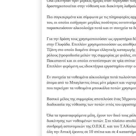
Όλα ξεκίνησαν πριν μερικές ημέρες όταν περιήλθαν πλ
δραστηριοποιείται στην νόθευση και διακίνηση λαθραί
Πιο συγκεκριμένα και σύμφωνα με τις πληροφορίες αρχ
του, οι οποίοι εισήγαγαν μεγάλες ποσότητες οινοπνεύ
παρασκευάσουν αλκοολούχα ποτά και εν συνεχεία τα δι
Για την δράση τους χρησιμοποιούσαν ως εργαστήρια δ
στην Γλυφάδα. Επιπλέον χρησιμοποιούσαν ως αποθήκη 
Τζάνη στο οποίο διαμένει άτομο ελληνικής καταγωγής
ρόλους (τροφοδοσία μελών της συμμορίας με φιάλες, ε
Πακιστανοί και οι οποίοι εντοπίστηκαν σε τρία σπίτι
Επιπλέον φερόμενη ως ιδιοκτήτρια εργαστηρίου στην ο
Εν συνεχεία τα νοθευμένα αλκοολούχα ποτά πωλούνταν 
άτομα από το Μπαγλαντες όπως μίνι μάρκετ και νυχτερ
που περιείχαν τα νοθευμένα μπουκάλια ποτών χρησιμο
Βασικό μέλος της συμμορίας αποτελούσε ένας 50χρονος
διαδικασία της νόθευσης των ποτών εντός του εργαστηρ
Όλα τα προαναφερόμενα μέλη, έχουν τον δικό τους ρόλ
διακίνησης των νοθευμένων ποτών. Στο πλαίσιο αποδό
συνδρομή αστυνομικών της Ο.Π.Κ.Ε. και του Τ.Α Κολω
όλη την Αττική έρευνες σε 10 σπίτια και σε 4 καταστ