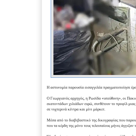
Η αστυνομία παρουσία εισαγγελέα πραγματοποίησε έρευν
Ο Γεωργιανός αρχηγός, η Ρωσίδα «υπεύθυνη», οι Πακιστ
εκατοντάδων χιλιάδων ευρώ, συνθέτουν το προφίλ μιας
σε νυχτερινά κέντρα και μίνι μάρκετ.
Μέσα από το διαβιβαστικό της δικογραφίας που παρουσι
που τα κέρδη της μόνο τους τελευταίους μήνες άγγιζαν