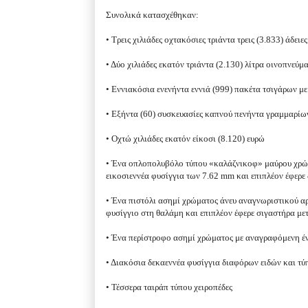
Συνολικά κατασχέθηκαν:
• Τρεις χιλιάδες οχτακόσιες τριάντα τρεις (3.833) άδει
• Δύο χιλιάδες εκατόν τριάντα (2.130) λίτρα οινοπνεύ
• Εννιακόσια ενενήντα εννιά (999) πακέτα τσιγάρων με
• Εξήντα (60) συσκευασίες καπνού πενήντα γραμμαρίω
• Οχτώ χιλιάδες εκατόν είκοσι (8.120) ευρώ
• Ένα οπλοπολυβόλο τύπου «καλάζνικοφ» μαύρου χρώμ
εικοσιεννέα φυσίγγια των 7.62 mm και επιπλέον έφερ
• Ένα πιστόλι ασημί χρώματος άνευ αναγνωριστικού αρι
φυσίγγιο στη θαλάμη και επιπλέον έφερε σιγαστήρα μ
• Ένα περίστροφο ασημί χρώματος με αναγραφόμενη ένδ
• Διακόσια δεκαεννέα φυσίγγια διαφόρων ειδών και τ
• Τέσσερα ταιράπ τύπου χειροπέδες