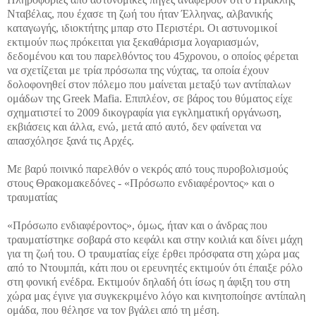
Νταβέλας, που έχασε τη ζωή του ήταν Έλληνας, αλβανικής
καταγωγής, ιδιοκτήτης μπαρ στο Περιστέρι. Οι αστυνομικοί
εκτιμούν πως πρόκειται για ξεκαθάρισμα λογαριασμών,
δεδομένου και του παρελθόντος του 45χρονου, ο οποίος φέρεται
να σχετίζεται με τρία πρόσωπα της νύχτας, τα οποία έχουν
δολοφονηθεί στον πόλεμο που μαίνεται μεταξύ των αντίπαλων
ομάδων της Greek Mafia. Επιπλέον, σε βάρος του θύματος είχε
σχηματιστεί το 2009 δικογραφία για εγκληματική οργάνωση,
εκβιάσεις και άλλα, ενώ, μετά από αυτό, δεν φαίνεται να
απασχόλησε ξανά τις Αρχές.
Με βαρύ ποινικό παρελθόν ο νεκρός από τους πυροβολισμούς
στους Θρακομακεδόνες - «Πρόσωπο ενδιαφέροντος» και ο
τραυματίας
«Πρόσωπο ενδιαφέροντος», όμως, ήταν και ο άνδρας που
τραυματίστηκε σοβαρά στο κεφάλι και στην κοιλιά και δίνει μάχη
για τη ζωή του. Ο τραυματίας είχε έρθει πρόσφατα στη χώρα μας
από το Ντουμπάι, κάτι που οι ερευνητές εκτιμούν ότι έπαιξε ρόλο
στη φονική ενέδρα. Εκτιμούν δηλαδή ότι ίσως η άφιξη του στη
χώρα μας έγινε για συγκεκριμένο λόγο και κινητοποίησε αντίπαλη
ομάδα, που θέλησε να τον βγάλει από τη μέση.