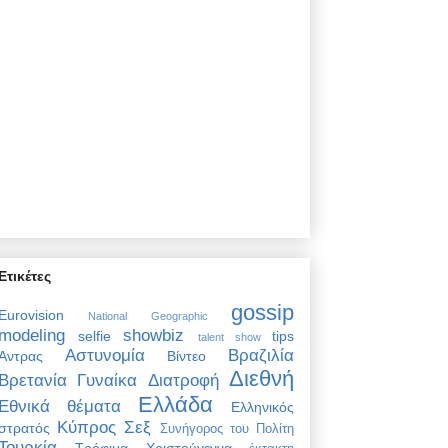
Ετικέτες
gossip
Eurovision
National Geographic
modeling
showbiz
selfie
tips
talent show
Αστυνομία
Βραζιλία
Άντρας
Βίντεο
Διεθνή
Βρετανία
Γυναίκα
Διατροφή
Ελλάδα
Εθνικά θέματα
Ελληνικός
Κύπρος
Σεξ
στρατός
Συνήγορος του Πολίτη
Τουρκία
Τρόφιμα
Χριστούγεννα