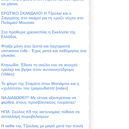
να χάσεις
ΕΡΩΤΙΚΟ ΣΚΑΝΔΑΛΟ! Η Τζούλια και ο
Ζαγορίτης στο σκαμνί για τη «ροζ» νύχτα στο
Πολεμικό Μουσείο
Στα πρόθυρα χρεοκοπίας η Εκκλησία της
Ελλάδας
Φτιάξε μόνη σου ζεστά και λαχταριστά
cinnamon rolls - Έχεις ρεπό και πεθύμησες ένα
γλυκάκι;
Κτηνωδία: Έδεσε το σκύλο του σε ανοιχτό
τρέιλερ και βγήκε στον αυτοκινητόδρομο
(Video)
Το φλερτ της Σταμάτη στον Ματιάμπα και η
«χυλόπιτα» του τραγουδιστή! [video]
ΝΑ ΔΙΑΔΩΘΕΙ!!! Με τέτοια αξιοπρέπεια να
φερθείς στους προσβλητικούς τουρίστες!
ΗΠΑ: Σκύλος Κ9 της αστυνομίας πέθανε σε
ανταλλαγή πυροβολισμών
Η selfie της Τζούλιας με μαγιό μετά την ποινή