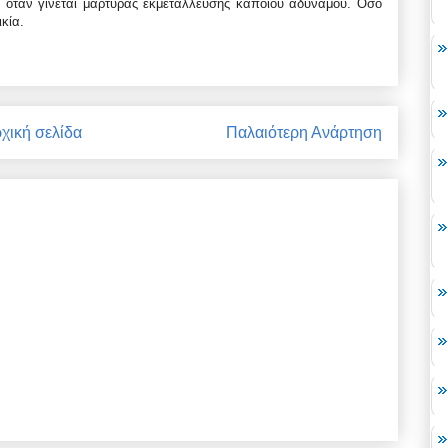
ου όταν γίνεται μάρτυρας εκμετάλλευσης κάποιου αδύναμου. Όσο
ικία.
χική σελίδα
Παλαιότερη Ανάρτηση