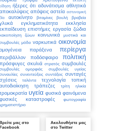
έκτακτη
ήξερες ότι
αδυνάτισμα
αθλητικά
είδηση
αποκαλύψεις
απόψεις
αστεία
αστυνομική
αυτοκίνητο
βιταμίνες
βουλή
βραβεία
βία
γλυκά
εγκληματικότητα
εκκλησία
εκπαίδευση
επιστήμες
εργασία
ζώδια
κοινωνικά
κακοποίηση ζώων
μυστικά και
οικονομία
ναρκωτικά
συμβουλές
μόδα
περίεργα
ομογένεια
παράξενα
πολιτική
περιβάλλον
ποδόσφαιρο
πρόσφυγες
σκυλιά
συμβουλές
στρατός
συμβουλές ομορφιάς
συμβουλές υγείας
συνταγές
συναυλίες
συνεντεύξεις
συντάξεις
σχέσεις
τεχνολογία
τοπική
ταλέντα
αυτοδιοίκηση
τράπεζες
τρίτη ηλικία
υγεία
τρομοκρατία
φυσικά φαινόμενα
φυσικές καταστροφές
φωτογραφία
χρηματιστήριο
Βρείτε μας στο
Ακολουθήστε μας
Facebook
στο Twitter