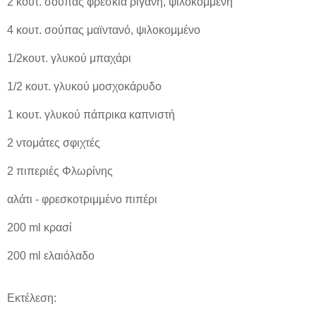
2 κουτ. σούπας φρέσκια ρίγανη, ψιλοκομμένη
4 κουτ. σούπας μαϊντανό, ψιλοκομμένο
1/2κουτ. γλυκού μπαχάρι
1/2 κουτ. γλυκού μοσχοκάρυδο
1 κουτ. γλυκού πάπρικα καπνιστή
2 ντομάτες σφιχτές
2 πιπεριές Φλωρίνης
αλάτι - φρεσκοτριμμένο πιπέρι
200 ml κρασί
200 ml ελαιόλαδο
Εκτέλεση: