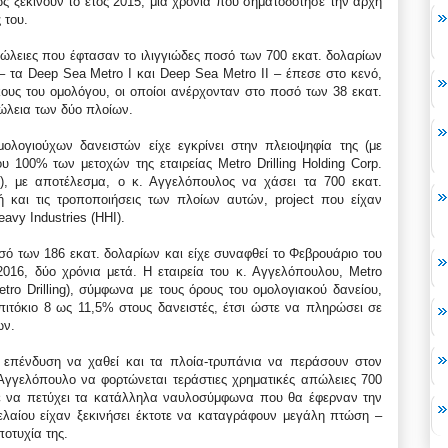
 ξεκινούν το έτος 2015, μια χρονιά που σηματοδότησε την αρχή
 του.
ώλειες που έφτασαν το ιλιγγιώδες ποσό των 700 εκατ. δολαρίων
τα Deep Sea Metro I και Deep Sea Metro II – έπεσε στο κενό,
ους του ομολόγου, οι οποίοι ανέρχονταν στο ποσό των 38 εκατ.
ώλεια των δύο πλοίων.
ολογιούχων δανειστών είχε εγκρίνει στην πλειοψηφία της (με
 100% των μετοχών της εταιρείας Metro Drilling Holding Corp.
ών), με αποτέλεσμα, ο κ. Αγγελόπουλος να χάσει τα 700 εκατ.
 και τις τροποποιήσεις των πλοίων αυτών, project που είχαν
avy Industries (HHI).
ό των 186 εκατ. δολαρίων και είχε συναφθεί το Φεβρουάριο του
016, δύο χρόνια μετά. Η εταιρεία του κ. Αγγελόπουλου, Metro
Metro Drilling), σύμφωνα με τους όρους του ομολογιακού δανείου,
ιτόκιο 8 ως 11,5% στους δανειστές, έτσι ώστε να πληρώσει σε
ων.
η επένδυση να χαθεί και τα πλοία-τρυπάνια να περάσουν στον
Αγγελόπουλο να φορτώνεται τεράστιες χρηματικές απώλειες 700
σε να πετύχει τα κατάλληλα ναυλοσύμφωνα που θα έφερναν την
ελαίου είχαν ξεκινήσει έκτοτε να καταγράφουν μεγάλη πτώση –
ποτυχία της.