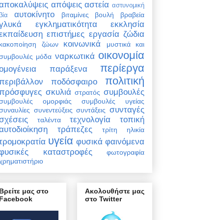
αποκαλύψεις
απόψεις
αστεία
αστυνομική
αυτοκίνητο
βιταμίνες
βουλή
βραβεία
βία
γλυκά
εγκληματικότητα
εκκλησία
εκπαίδευση
επιστήμες
εργασία
ζώδια
κοινωνικά
κακοποίηση ζώων
μυστικά και
οικονομία
ναρκωτικά
συμβουλές
μόδα
περίεργα
ομογένεια
παράξενα
πολιτική
περιβάλλον
ποδόσφαιρο
πρόσφυγες
σκυλιά
συμβουλές
στρατός
συμβουλές ομορφιάς
συμβουλές υγείας
συνταγές
συναυλίες
συνεντεύξεις
συντάξεις
σχέσεις
τεχνολογία
τοπική
ταλέντα
αυτοδιοίκηση
τράπεζες
τρίτη ηλικία
υγεία
τρομοκρατία
φυσικά φαινόμενα
φυσικές καταστροφές
φωτογραφία
χρηματιστήριο
Βρείτε μας στο
Ακολουθήστε μας
Facebook
στο Twitter