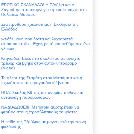
ΕΡΩΤΙΚΟ ΣΚΑΝΔΑΛΟ! Η Τζούλια και ο
Ζαγορίτης στο σκαμνί για τη «ροζ» νύχτα στο
Πολεμικό Μουσείο
Στα πρόθυρα χρεοκοπίας η Εκκλησία της
Ελλάδας
Φτιάξε μόνη σου ζεστά και λαχταριστά
cinnamon rolls - Έχεις ρεπό και πεθύμησες ένα
γλυκάκι;
Κτηνωδία: Έδεσε το σκύλο του σε ανοιχτό
τρέιλερ και βγήκε στον αυτοκινητόδρομο
(Video)
Το φλερτ της Σταμάτη στον Ματιάμπα και η
«χυλόπιτα» του τραγουδιστή! [video]
ΗΠΑ: Σκύλος Κ9 της αστυνομίας πέθανε σε
ανταλλαγή πυροβολισμών
ΝΑ ΔΙΑΔΩΘΕΙ!!! Με τέτοια αξιοπρέπεια να
φερθείς στους προσβλητικούς τουρίστες!
Η selfie της Τζούλιας με μαγιό μετά την ποινή
φυλάκισης