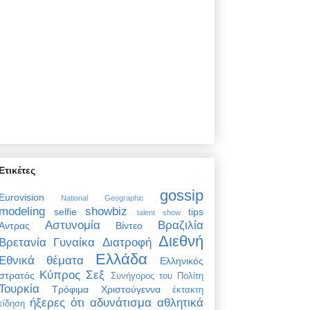
Ετικέτες
gossip
Eurovision
National Geographic
modeling
showbiz
selfie
tips
talent show
Αστυνομία
Βραζιλία
Άντρας
Βίντεο
Διεθνή
Βρετανία
Γυναίκα
Διατροφή
Ελλάδα
Εθνικά θέματα
Ελληνικός
Κύπρος
Σεξ
στρατός
Συνήγορος του Πολίτη
Τουρκία
Τρόφιμα
Χριστούγεννα
έκτακτη
ήξερες ότι
αδυνάτισμα
αθλητικά
είδηση