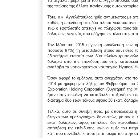
Τα μεγάλα προβλήματα του κ. Αγγελόπουλου όμως
της πτώσης της άλλοτε πανίσχυρης αυτοκρατορίας
Τότε, ο κ. Αγγελόπουλος ήρθε αντιμέτωπος με απ
καθώς η επένδυση στα δύο πλωτά γεωτρύπανα – 
ενώ ο εφοπλιστής απέτυχε να πληρώσει τους τόκ
δολαρίων, γεγονός που οδήγησε εν τέλει στην απ
Τον Μάιο του 2015 η γενική συνέλευση των ομ
ποσοστό 97%) τη μεταβίβαση στους δανειστές του
(ιδιοκτήτρια εταιρεία των δύο πλοίων-τρυπανι
δολάρια από την επένδυσή του στην κατασκευή
αναλάβει τα νοτιοκορεάτικα ναυπηγεία Hyundai He
Όσον αφορά το ομόλογο, αυτό ανερχόταν στο ποσ
2014 με ημερομηνία λήξης τον Φεβρουάριο του 2
Exploration Holding Corpotation (θυγατρική της 
ήταν υποχρεωμένη να καταβάλλει αυξανόμενο επ
διάστημα δύο ετών τόκους ύψους 38 εκατ. δολαρί
Τελικά, αυτό δε συνέβη ποτέ, με αποτέλεσμα 
έλεγχο των ομολογιούχων δανειστών, με τον κ. 
εκατ. δολαρίων, αφού, επιπλέον, δεν κατόρθω
απόσβεση της επένδυσης, ενώ οι τιμές του πετρ
κάτι που συνέβαλε κι αυτό με τη σειρά του στην α