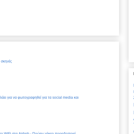
ς σκηνές
ελάει για να φωτογραφηθεί για τα social media και
 το WiFi στα Airbnb - Πρώην χάκερ προειδοποιεί